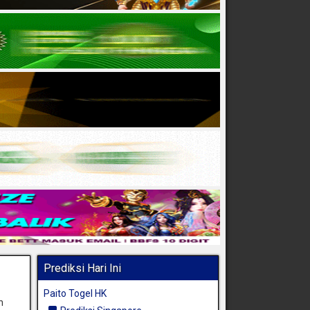
Prediksi Hari Ini
Paito Togel HK
n