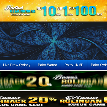
Live Draw Sydney
Paito Warna
Paito HK 6D
Paito Syd