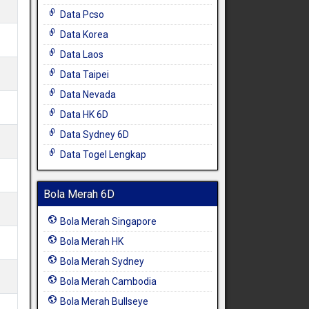
Data Pcso
Data Korea
Data Laos
Data Taipei
Data Nevada
Data HK 6D
Data Sydney 6D
Data Togel Lengkap
Bola Merah 6D
Bola Merah Singapore
Bola Merah HK
Bola Merah Sydney
Bola Merah Cambodia
Bola Merah Bullseye