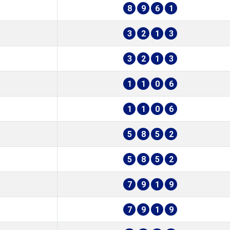
8
9
6
1
3
2
1
3
3
2
1
3
1
1
0
6
1
1
0
6
5
8
5
2
5
8
5
2
7
9
1
9
7
9
1
9