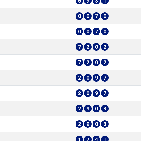
6
9
3
1
0
0
7
0
0
0
7
0
7
2
0
2
7
2
0
2
2
0
9
7
2
0
9
7
2
9
0
3
2
9
0
3
1
7
4
1