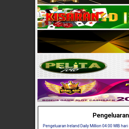
Pengeluaran 
Pengeluaran Ireland Daily Million 04:00 WIB hari 