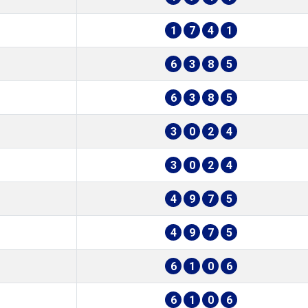
1
7
4
1
6
3
8
5
6
3
8
5
3
0
2
4
3
0
2
4
4
9
7
5
4
9
7
5
6
1
0
6
6
1
0
6