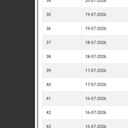
34
20-07-2026
35
19-07-2026
36
19-07-2026
37
18-07-2026
38
18-07-2026
39
17-07-2026
40
17-07-2026
41
16-07-2026
42
16-07-2026
43
15-07-2026