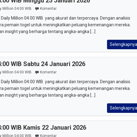
 04:00 WIB Minggu 25 Januari 2026
ly Million 04:00 WIB
Komentar
Daily Million 04:00 WIB yang akurat dan terpercaya. Dengan analisis
ara pemain togel untuk meningkatkan peluang kemenangan mereka.
an insight yang berharga tentang angka-angka [...]
Selengkapny
04:00 WIB Sabtu 24 Januari 2026
ly Million 04:00 WIB
Komentar
Daily Million 04:00 WIB yang akurat dan terpercaya. Dengan analisis
ara pemain togel untuk meningkatkan peluang kemenangan mereka.
an insight yang berharga tentang angka-angka [...]
Selengkapny
04:00 WIB Kamis 22 Januari 2026
ly Million 04:00 WIB
Komentar