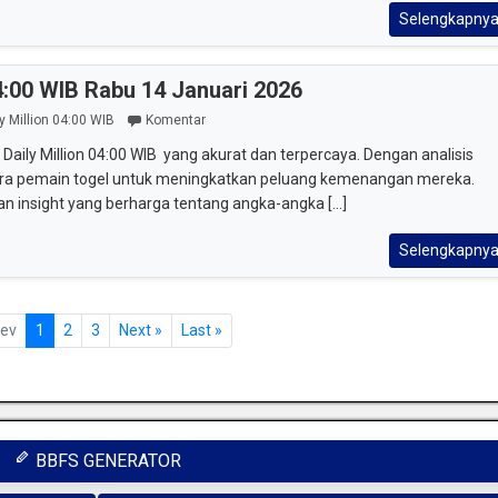
Selengkapny
04:00 WIB Rabu 14 Januari 2026
ly Million 04:00 WIB
Komentar
Daily Million 04:00 WIB yang akurat dan terpercaya. Dengan analisis
ara pemain togel untuk meningkatkan peluang kemenangan mereka.
an insight yang berharga tentang angka-angka [...]
Selengkapny
rev
1
2
3
Next »
Last »
BBFS GENERATOR