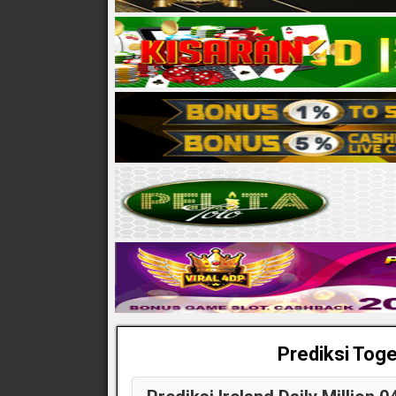
Prediksi Toge