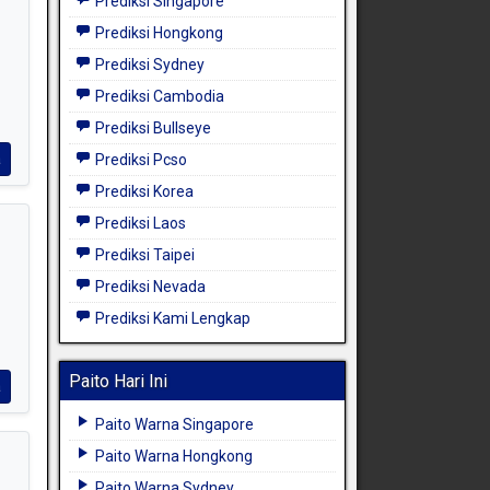
Prediksi Singapore
Prediksi Hongkong
Prediksi Sydney
Prediksi Cambodia
Prediksi Bullseye
a
Prediksi Pcso
Prediksi Korea
Prediksi Laos
Prediksi Taipei
Prediksi Nevada
Prediksi Kami Lengkap
Paito Hari Ini
a
Paito Warna Singapore
Paito Warna Hongkong
Paito Warna Sydney