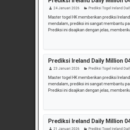
Prediksi Ireland Daily Million
24 Januari 2026
Prediksi Togel Ireland Dai
Master togel HK memberikan prediksi Ireland 
mendalam, prediksi ini sangat membantu p
Prediksi ini disajikan dengan jelas, memberik
Prediksi Ireland Daily Million 
23 Januari 2026
Prediksi Togel Ireland Dai
Master togel HK memberikan prediksi Ireland 
mendalam, prediksi ini sangat membantu p
Prediksi ini disajikan dengan jelas, memberik
Prediksi Ireland Daily Million 
21 Januari 2026
Prediksi Togel Ireland Dai