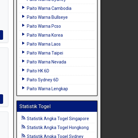
Paito Warna Cambodia
Paito Warna Bullseye
Paito Warna Pcso
a
Paito Warna Korea
Paito Warna Laos
Paito Warna Taipei
Paito Warna Nevada
Paito HK 6D
Paito Sydney 6D
Paito Warna Lengkap
a
Statistik Togel
Statistik Angka Togel Singapore
Statistik Angka Togel Hongkong
Statistik Angka Togel Sydney