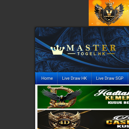
Home
Live Draw HK
Live Draw SGP