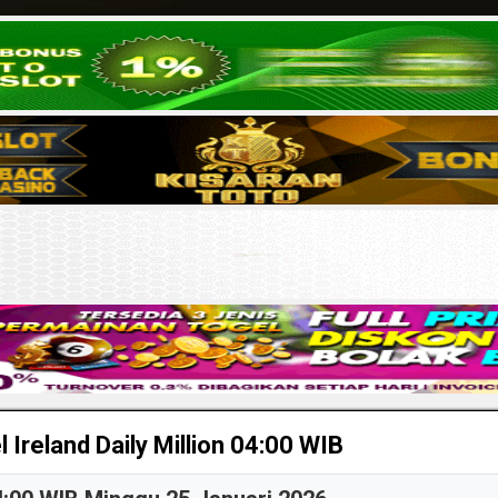
l Ireland Daily Million 04:00 WIB