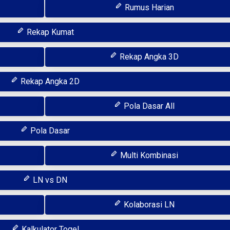
Rumus Harian
Rekap Kumat
Rekap Angka 3D
Rekap Angka 2D
Pola Dasar All
Pola Dasar
Multi Kombinasi
LN vs DN
Kolaborasi LN
Kalkulator Togel