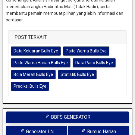
menentukan angka Hadir atau Mati (Tidak Hadir), serta
membantu pemain membuat pilihan yang lebih informasi dan
berdasar.
POST TERKAIT
Data Keluaran Bulls Eye
Paito Warna Bulls Eye
Paito Warna Harian Bulls Eye
Data Paito Bulls Eye
Bola Merah Bulls Eye
Statistik Bulls Eye
Prediksi Bulls Eye
BBFS GENERATOR
Generator LN
Rumus Harian