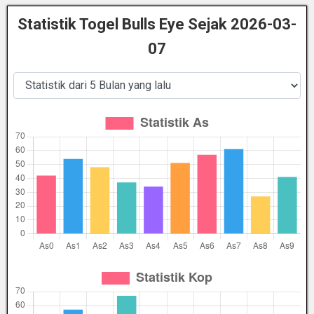
Statistik Togel Bulls Eye Sejak 2026-03-
07