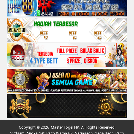
Copyright © 2026 Master Togel HK. All Rights Reserved.
Virdsam
,
Angka Net
,
Paito Warna HK
,
Nagasaon
,
Naga Saon
,
Paito