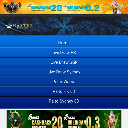
Home
Live Draw HK
Live Draw SGP
Live Draw Sydney
Paito Warna
Paito HK 6D
Paito Sydney 6D