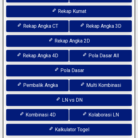
Rekap Kumat
Rekap Angka CT
Rekap Angka 3D
Rekap Angka 2D
Rekap Angka 4D
Pola Dasar All
Pola Dasar
Pembalik Angka
Multi Kombinasi
LN vs DN
Kombinasi 4D
Kolaborasi LN
Kalkulator Togel