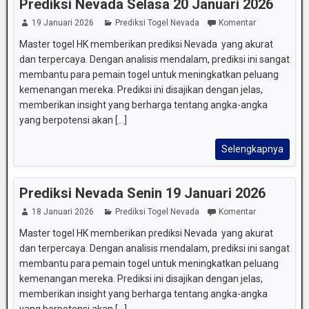
Prediksi Nevada Selasa 20 Januari 2026
19 Januari 2026
Prediksi Togel Nevada
Komentar
Master togel HK memberikan prediksi Nevada yang akurat
dan terpercaya. Dengan analisis mendalam, prediksi ini sangat
membantu para pemain togel untuk meningkatkan peluang
kemenangan mereka. Prediksi ini disajikan dengan jelas,
memberikan insight yang berharga tentang angka-angka
yang berpotensi akan [...]
Selengkapnya
Prediksi Nevada Senin 19 Januari 2026
18 Januari 2026
Prediksi Togel Nevada
Komentar
Master togel HK memberikan prediksi Nevada yang akurat
dan terpercaya. Dengan analisis mendalam, prediksi ini sangat
membantu para pemain togel untuk meningkatkan peluang
kemenangan mereka. Prediksi ini disajikan dengan jelas,
memberikan insight yang berharga tentang angka-angka
yang berpotensi akan [...]