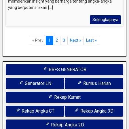
memberikan insight yang berharga tentang angka-angka
yang berpotensi akan [...]
Selengkapnya
« Prev
1
2
3
Next »
Last »
BBFS GENERATOR
Generator LN
Rumus Harian
Rekap Kumat
Rekap Angka CT
Rekap Angka 3D
Rekap Angka 2D