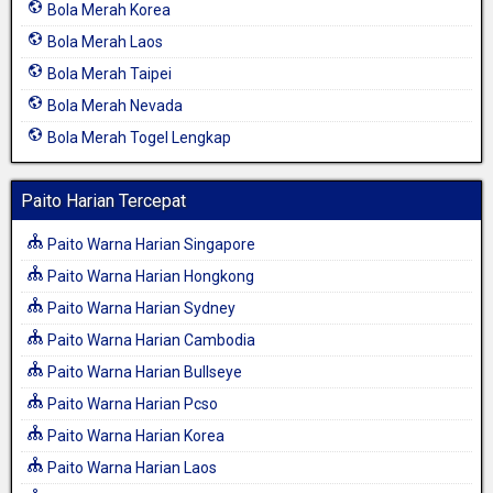
Bola Merah Korea
Bola Merah Laos
Bola Merah Taipei
Bola Merah Nevada
Bola Merah Togel Lengkap
Paito Harian Tercepat
Paito Warna Harian Singapore
Paito Warna Harian Hongkong
Paito Warna Harian Sydney
Paito Warna Harian Cambodia
Paito Warna Harian Bullseye
Paito Warna Harian Pcso
Paito Warna Harian Korea
Paito Warna Harian Laos