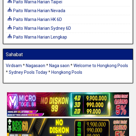
Paito Warna Harian Taipei
Paito Warna Harian Nevada
Paito Warna Harian HK 6D
Paito Warna Harian Sydney 6D
Paito Warna Harian Lengkap
Sahabat
Virdsam
*
Nagasaon
*
Naga saon
*
Welcome to Hongkong Pools
*
Sydney Pools Today
*
Hongkong Pools