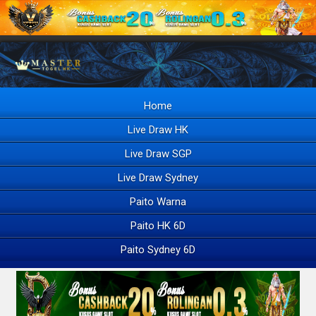
Home
Live Draw HK
Live Draw SGP
Live Draw Sydney
Paito Warna
Paito HK 6D
Paito Sydney 6D