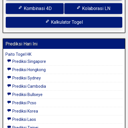
Kombinasi 4D
Kolaborasi LN
Kalkulator Togel
Prediksi Hari Ini
Paito Togel HK
Prediksi Singapore
Prediksi Hongkong
Prediksi Sydney
Prediksi Cambodia
Prediksi Bullseye
Prediksi Pcso
Prediksi Korea
Prediksi Laos
Prediksi Taipei