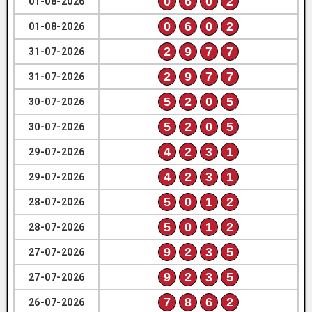
0
6
0
2
01-08-2026
0
6
0
2
01-08-2026
2
9
7
7
31-07-2026
2
9
7
7
31-07-2026
5
2
0
5
30-07-2026
5
2
0
5
30-07-2026
4
2
3
1
29-07-2026
4
2
3
1
29-07-2026
5
0
1
2
28-07-2026
5
0
1
2
28-07-2026
9
2
3
5
27-07-2026
9
2
3
5
27-07-2026
7
8
6
2
26-07-2026