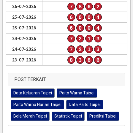
7
8
6
2
26-07-2026
6
0
0
4
25-07-2026
6
0
0
4
25-07-2026
7
2
1
3
24-07-2026
7
2
1
3
24-07-2026
8
3
8
6
23-07-2026
POST TERKAIT
Data Keluaran Taipei
Paito Warna Taipei
Paito Warna Harian Taipei
Data Paito Taipei
Bola Merah Taipei
Statistik Taipei
Prediksi Taipei