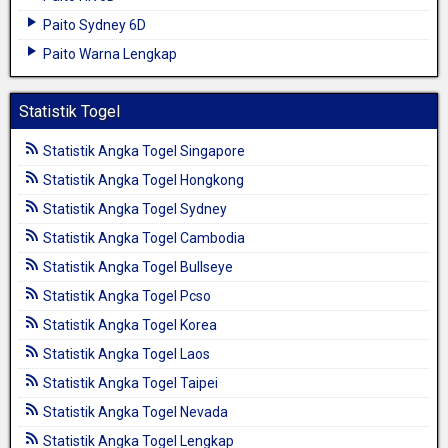
Paito Sydney 6D
Paito Warna Lengkap
Statistik Togel
Statistik Angka Togel Singapore
Statistik Angka Togel Hongkong
Statistik Angka Togel Sydney
Statistik Angka Togel Cambodia
Statistik Angka Togel Bullseye
Statistik Angka Togel Pcso
Statistik Angka Togel Korea
Statistik Angka Togel Laos
Statistik Angka Togel Taipei
Statistik Angka Togel Nevada
Statistik Angka Togel Lengkap