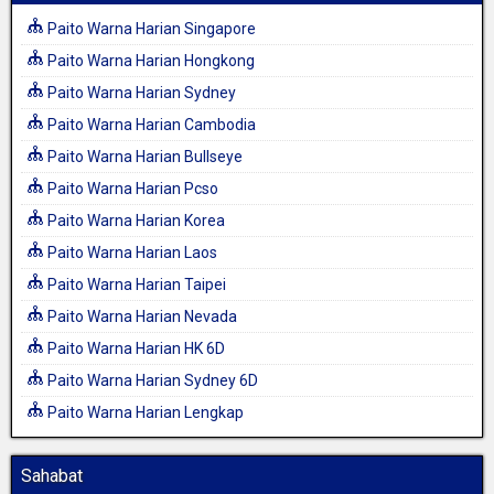
Paito Warna Harian Singapore
Paito Warna Harian Hongkong
Paito Warna Harian Sydney
Paito Warna Harian Cambodia
Paito Warna Harian Bullseye
Paito Warna Harian Pcso
Paito Warna Harian Korea
Paito Warna Harian Laos
Paito Warna Harian Taipei
Paito Warna Harian Nevada
Paito Warna Harian HK 6D
Paito Warna Harian Sydney 6D
Paito Warna Harian Lengkap
Sahabat