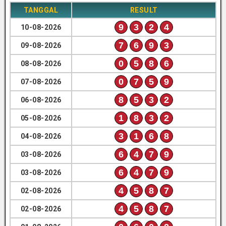
TANGGAL
RESULT
9
3
2
4
10-08-2026
7
6
9
3
09-08-2026
0
5
8
6
08-08-2026
0
7
5
9
07-08-2026
8
5
3
2
06-08-2026
1
8
3
2
05-08-2026
3
1
6
8
04-08-2026
6
4
7
9
03-08-2026
6
4
7
9
03-08-2026
4
5
8
7
02-08-2026
4
5
8
7
02-08-2026