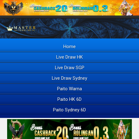
Home
Live Draw HK
Live Draw SGP
Live Draw Sydney
Paito Warna
Paito HK 6D
Paito Sydney 6D