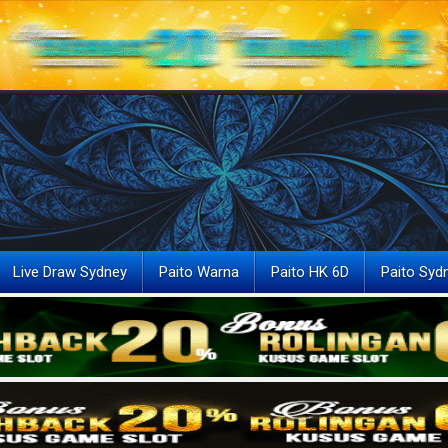
Live Draw Sydney
Paito Warna
Paito HK 6D
Paito Syd