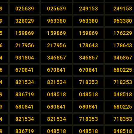
9
025639
025639
249153
249153
9
328029
963380
963380
963380
5
159869
159869
159869
176229
6
217956
217956
178643
178643
4
931804
346867
346867
346867
6
670841
670841
670841
680225
4
821534
821534
718353
718353
9
836719
048518
048518
048518
3
680841
680841
680841
680225
4
821534
821534
718353
718353
9
836719
048518
048518
048518