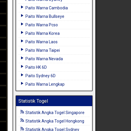
Paito Warna Cambodia
Paito Warna Bullseye
Paito Warna Pcso
Paito Warna Korea
Paito Warna Laos
Paito Warna Taipei
Paito Warna Nevada
Paito HK 6D
Paito Sydney 6D
Paito Warna Lengkap
Statistik Togel
Statistik Angka Togel Singapore
Statistik Angka Togel Hongkong
Statistik Angka Togel Sydney