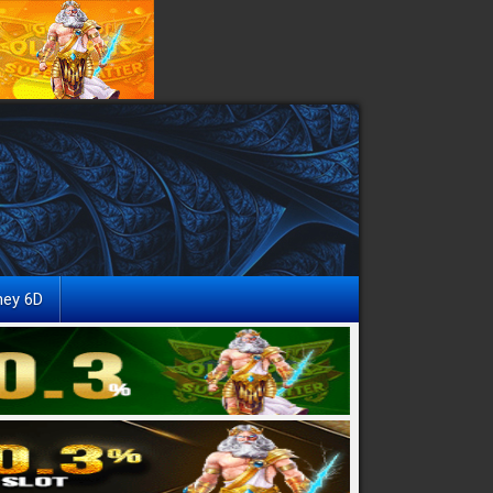
ney 6D