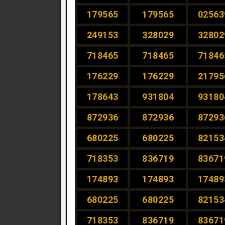
179565
179565
02563
249153
328029
32802
718465
718465
71846
176229
176229
21795
178643
931804
93180
872936
872936
87293
680225
680225
82153
718353
836719
83671
174893
174893
17489
680225
680225
82153
718353
836719
83671