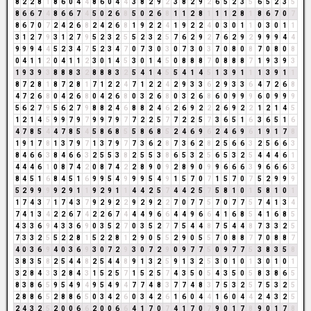
8
2
2
8
1
8
6
0
4
4
8
6
0
4
4
3
8
2
9
2
3
8
2
9
2
6
5
2
3
5
6
5
2
3
5
8
6
6
7
4
8
6
6
7
4
5
0
2
6
8
5
0
2
6
8
1
1
2
8
1
1
1
2
8
1
8
6
7
0
7
8
6
7
0
7
2
4
2
6
8
2
4
2
6
8
1
9
2
2
4
1
9
2
2
4
0
3
0
1
1
0
3
0
1
1
3
1
2
7
9
3
1
2
7
9
5
2
3
2
5
5
2
3
2
5
7
6
2
9
2
7
6
2
9
2
9
9
9
4
4
9
9
9
4
4
5
2
3
4
7
5
2
3
4
7
0
7
3
0
3
0
7
3
0
3
7
0
8
0
8
7
0
8
0
8
0
4
1
1
2
0
4
1
1
2
3
0
1
4
5
3
0
1
4
5
0
8
8
8
7
0
8
8
8
7
1
9
3
9
3
1
9
3
9
3
8
8
8
3
2
8
8
8
3
2
5
4
1
4
5
5
4
1
4
5
1
3
9
1
1
1
3
9
1
1
8
7
2
8
1
8
7
2
8
1
7
1
2
2
4
7
1
2
2
4
2
9
3
3
6
2
9
3
3
6
4
7
2
6
8
4
7
2
6
8
0
4
2
6
8
0
4
2
6
8
0
3
2
6
8
0
3
2
6
8
6
0
9
9
9
6
0
9
9
9
5
6
2
7
9
5
6
2
7
9
8
8
2
4
6
8
8
2
4
6
2
6
9
2
2
2
6
9
2
2
1
2
1
4
5
1
2
1
4
5
9
9
7
9
7
9
9
7
9
7
7
2
2
5
7
7
2
2
5
7
3
6
5
1
6
3
6
5
1
6
4
7
8
5
4
4
7
8
5
4
5
8
6
8
5
5
8
6
8
5
2
4
6
9
6
2
4
6
9
6
1
9
1
7
8
1
9
1
7
8
1
3
7
9
7
1
3
7
9
7
7
3
6
2
8
7
3
6
2
8
2
5
6
6
3
2
5
6
6
3
8
4
6
6
3
8
4
6
6
3
2
5
5
3
8
2
5
5
3
8
6
5
3
2
5
6
5
3
2
5
4
4
4
6
1
4
4
4
6
1
0
8
7
4
2
0
8
7
4
2
2
8
9
0
9
2
8
9
0
9
9
6
6
6
3
9
6
6
6
3
8
4
5
1
6
8
4
5
1
6
9
9
5
4
9
9
9
5
4
9
1
5
7
0
7
1
5
7
0
7
5
2
9
9
9
5
2
9
9
9
9
2
9
1
1
9
2
9
1
1
4
4
2
5
7
4
4
2
5
7
5
8
1
0
1
5
8
1
0
1
1
7
4
3
7
1
7
4
3
7
9
2
9
2
2
9
2
9
2
2
7
0
7
7
5
7
0
7
7
5
7
4
1
3
4
7
4
1
3
4
2
2
6
7
4
2
2
6
7
4
4
4
9
6
6
4
4
9
6
6
4
1
6
8
5
4
1
6
8
5
4
3
3
6
9
4
3
3
6
9
0
3
5
2
7
0
3
5
2
7
7
5
4
4
8
7
5
4
4
8
7
3
3
2
5
7
3
3
2
5
5
2
2
8
1
5
2
2
8
1
2
9
0
5
5
2
9
0
5
5
7
0
8
8
7
7
0
8
8
7
4
0
3
6
9
4
0
3
6
9
3
0
7
2
9
3
0
7
2
9
0
9
7
7
5
0
9
7
7
5
3
8
3
5
8
3
8
3
5
8
2
5
4
4
8
2
5
4
4
8
9
1
3
2
5
9
1
3
2
5
3
0
1
0
1
3
0
1
0
1
3
2
8
4
3
3
2
8
4
3
1
5
2
5
7
1
5
2
5
7
4
3
5
0
5
4
3
5
0
5
8
3
8
6
5
8
3
8
6
5
9
5
4
9
4
9
5
4
9
4
7
7
4
8
3
7
7
4
8
3
7
5
3
2
5
7
5
3
2
5
2
8
8
6
5
2
8
8
6
5
0
3
4
2
6
0
3
4
2
6
1
6
0
4
4
1
6
0
4
4
2
4
3
2
5
2
4
3
2
5
2
0
0
6
6
2
0
0
6
6
4
1
7
0
7
4
1
7
0
7
9
0
1
7
8
9
0
1
7
8