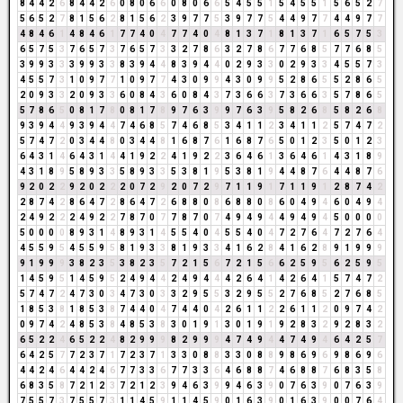
8
4
4
2
6
8
4
4
2
6
0
8
0
6
6
0
8
0
6
6
5
4
5
5
1
5
4
5
5
1
5
6
5
2
7
5
6
5
2
7
8
1
5
6
2
8
1
5
6
2
3
9
7
7
5
3
9
7
7
5
4
4
9
7
7
4
4
9
7
7
4
8
4
6
1
4
8
4
6
1
7
7
4
0
4
7
7
4
0
4
8
1
3
7
1
8
1
3
7
1
6
5
7
5
3
6
5
7
5
3
7
6
5
7
3
7
6
5
7
3
3
2
7
8
6
3
2
7
8
6
7
7
6
8
5
7
7
6
8
5
3
9
9
3
3
3
9
9
3
3
8
3
9
4
4
8
3
9
4
4
0
2
9
3
3
0
2
9
3
3
4
5
5
7
3
4
5
5
7
3
1
0
9
7
7
1
0
9
7
7
4
3
0
9
9
4
3
0
9
9
5
2
8
6
5
5
2
8
6
5
2
0
9
3
3
2
0
9
3
3
6
0
8
4
3
6
0
8
4
3
7
3
6
6
3
7
3
6
6
3
5
7
8
6
5
5
7
8
6
5
0
8
1
7
8
0
8
1
7
8
9
7
6
3
9
9
7
6
3
9
5
8
2
6
8
5
8
2
6
8
9
3
9
4
4
9
3
9
4
4
7
4
6
8
5
7
4
6
8
5
3
4
1
1
2
3
4
1
1
2
5
7
4
7
2
5
7
4
7
2
0
3
4
4
8
0
3
4
4
8
1
6
8
7
6
1
6
8
7
6
5
0
1
2
3
5
0
1
2
3
6
4
3
1
4
6
4
3
1
4
4
1
9
2
2
4
1
9
2
2
3
6
4
6
1
3
6
4
6
1
4
3
1
8
9
4
3
1
8
9
5
8
9
3
3
5
8
9
3
3
5
3
8
1
9
5
3
8
1
9
4
4
8
7
6
4
4
8
7
6
9
2
0
2
2
9
2
0
2
2
2
0
7
2
9
2
0
7
2
9
7
1
1
9
1
7
1
1
9
1
2
8
7
4
2
2
8
7
4
2
8
6
4
7
2
8
6
4
7
2
6
8
8
0
8
6
8
8
0
8
6
0
4
9
4
6
0
4
9
4
2
4
9
2
2
2
4
9
2
2
7
8
7
0
7
7
8
7
0
7
4
9
4
9
4
4
9
4
9
4
5
0
0
0
0
5
0
0
0
0
8
9
3
1
4
8
9
3
1
4
5
5
4
0
4
5
5
4
0
4
7
2
7
6
4
7
2
7
6
4
4
5
5
9
5
4
5
5
9
5
8
1
9
3
3
8
1
9
3
3
4
1
6
2
8
4
1
6
2
8
9
1
9
9
9
9
1
9
9
9
3
8
2
3
5
3
8
2
3
5
7
2
1
5
6
7
2
1
5
6
6
2
5
9
5
6
2
5
9
5
1
4
5
9
5
1
4
5
9
5
2
4
9
4
4
2
4
9
4
4
4
2
6
4
1
4
2
6
4
1
5
7
4
7
2
5
7
4
7
2
4
7
3
0
3
4
7
3
0
3
3
2
9
5
5
3
2
9
5
5
2
7
6
8
5
2
7
6
8
5
1
8
5
3
8
1
8
5
3
8
7
4
4
0
4
7
4
4
0
4
2
6
1
1
2
2
6
1
1
2
0
9
7
4
2
0
9
7
4
2
4
8
5
3
8
4
8
5
3
8
3
0
1
9
1
3
0
1
9
1
9
2
8
3
2
9
2
8
3
2
6
5
2
2
4
6
5
2
2
4
8
2
9
9
9
8
2
9
9
9
4
7
4
9
4
4
7
4
9
4
6
4
2
5
7
6
4
2
5
7
7
2
3
7
1
7
2
3
7
1
3
3
0
8
8
3
3
0
8
8
9
8
6
9
6
9
8
6
9
6
4
4
2
4
6
4
4
2
4
6
7
7
3
3
6
7
7
3
3
6
4
6
8
8
7
4
6
8
8
7
6
8
3
5
8
6
8
3
5
8
7
2
1
2
3
7
2
1
2
3
9
4
6
3
9
9
4
6
3
9
0
7
6
3
9
0
7
6
3
9
7
5
5
7
3
7
5
5
7
3
1
1
4
5
9
1
1
4
5
9
0
1
6
3
9
0
1
6
3
9
0
0
7
6
4