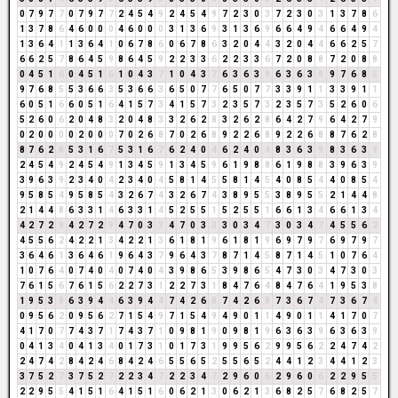
0
7
9
7
7
0
7
9
7
7
2
4
5
4
9
2
4
5
4
9
7
2
3
0
3
7
2
3
0
3
1
3
7
8
6
1
3
7
8
6
4
6
0
0
0
4
6
0
0
0
3
1
3
6
9
3
1
3
6
9
6
6
4
9
4
6
6
4
9
4
1
3
6
4
1
1
3
6
4
1
0
6
7
8
6
0
6
7
8
6
3
2
0
4
4
3
2
0
4
4
6
6
2
5
7
6
6
2
5
7
8
6
4
5
9
8
6
4
5
9
2
2
3
3
6
2
2
3
3
6
7
2
0
8
8
7
2
0
8
8
0
4
5
1
6
0
4
5
1
6
1
0
4
3
7
1
0
4
3
7
6
3
6
3
9
6
3
6
3
9
9
7
6
8
5
9
7
6
8
5
5
3
6
6
3
5
3
6
6
3
6
5
0
7
7
6
5
0
7
7
3
3
9
1
1
3
3
9
1
1
6
0
5
1
6
6
0
5
1
6
4
1
5
7
3
4
1
5
7
3
2
3
5
7
3
2
3
5
7
3
5
2
6
0
6
5
2
6
0
6
2
0
4
8
3
2
0
4
8
3
3
2
6
2
8
3
2
6
2
8
6
4
2
7
9
6
4
2
7
9
0
2
0
0
0
0
2
0
0
0
7
0
2
6
8
7
0
2
6
8
9
2
2
6
8
9
2
2
6
8
8
7
6
2
8
8
7
6
2
8
5
3
1
6
7
5
3
1
6
7
6
2
4
0
4
6
2
4
0
4
8
3
6
3
9
8
3
6
3
9
2
4
5
4
9
2
4
5
4
9
1
3
4
5
9
1
3
4
5
9
6
1
9
8
8
6
1
9
8
8
3
9
6
3
9
3
9
6
3
9
2
3
4
0
4
2
3
4
0
4
5
8
1
4
5
5
8
1
4
5
4
0
8
5
4
4
0
8
5
4
9
5
8
5
4
9
5
8
5
4
3
2
6
7
4
3
2
6
7
4
3
8
9
5
5
3
8
9
5
5
2
1
4
4
8
2
1
4
4
8
6
3
3
1
4
6
3
3
1
4
5
2
5
5
1
5
2
5
5
1
6
6
1
3
4
6
6
1
3
4
4
2
7
2
9
4
2
7
2
9
4
7
0
3
3
4
7
0
3
3
3
0
3
4
7
3
0
3
4
7
4
5
5
6
2
4
5
5
6
2
4
2
2
1
3
4
2
2
1
3
6
1
8
1
9
6
1
8
1
9
6
9
7
9
7
6
9
7
9
7
3
6
4
6
1
3
6
4
6
1
9
6
4
3
7
9
6
4
3
7
8
7
1
4
5
8
7
1
4
5
1
0
7
6
4
1
0
7
6
4
0
7
4
0
4
0
7
4
0
4
3
9
8
6
5
3
9
8
6
5
4
7
3
0
3
4
7
3
0
3
7
6
1
5
6
7
6
1
5
6
2
2
7
3
1
2
2
7
3
1
8
4
7
6
4
8
4
7
6
4
1
9
5
3
8
1
9
5
3
8
6
3
9
4
4
6
3
9
4
4
7
4
2
6
8
7
4
2
6
8
7
3
6
7
4
7
3
6
7
4
0
9
5
6
2
0
9
5
6
2
7
1
5
4
9
7
1
5
4
9
4
9
0
1
1
4
9
0
1
1
4
1
7
0
7
4
1
7
0
7
7
4
3
7
1
7
4
3
7
1
0
9
8
1
9
0
9
8
1
9
6
3
6
3
9
6
3
6
3
9
0
4
1
3
4
0
4
1
3
4
0
1
7
3
1
0
1
7
3
1
9
9
5
6
2
9
9
5
6
2
2
4
7
4
2
2
4
7
4
2
8
4
2
4
6
8
4
2
4
6
5
5
6
5
2
5
5
6
5
2
4
4
1
2
3
4
4
1
2
3
3
7
5
2
7
3
7
5
2
7
2
2
3
4
7
2
2
3
4
7
2
9
6
0
6
2
9
6
0
6
2
2
9
5
5
2
2
9
5
5
4
1
5
1
6
4
1
5
1
6
0
6
2
1
3
0
6
2
1
3
6
8
2
5
7
6
8
2
5
7