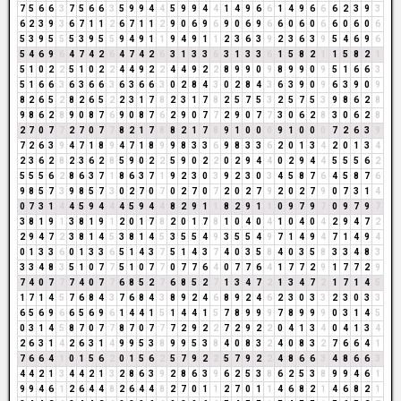
7
5
6
6
3
7
5
6
6
3
5
9
9
4
4
5
9
9
4
4
1
4
9
6
6
1
4
9
6
6
6
2
3
9
3
6
2
3
9
3
6
7
1
1
2
6
7
1
1
2
9
0
6
9
6
9
0
6
9
6
6
0
6
0
6
6
0
6
0
6
5
3
9
5
5
5
3
9
5
5
9
4
9
1
1
9
4
9
1
1
2
3
6
3
9
2
3
6
3
9
5
4
6
9
6
5
4
6
9
6
4
7
4
2
6
4
7
4
2
6
3
1
3
3
6
3
1
3
3
6
1
5
8
2
1
1
5
8
2
1
5
1
0
2
2
5
1
0
2
2
4
4
9
2
2
4
4
9
2
2
8
9
9
0
9
8
9
9
0
9
5
1
6
6
3
5
1
6
6
3
6
3
6
6
3
6
3
6
6
3
0
2
8
4
3
0
2
8
4
3
6
3
9
0
9
6
3
9
0
9
8
2
6
5
2
8
2
6
5
2
2
3
1
7
8
2
3
1
7
8
2
5
7
5
3
2
5
7
5
3
9
8
6
2
8
9
8
6
2
8
9
0
8
7
6
9
0
8
7
6
2
9
0
7
7
2
9
0
7
7
3
0
6
2
8
3
0
6
2
8
2
7
0
7
7
2
7
0
7
7
8
2
1
7
8
8
2
1
7
8
9
1
0
0
0
9
1
0
0
0
7
2
6
3
9
7
2
6
3
9
4
7
1
8
9
4
7
1
8
9
9
8
3
3
6
9
8
3
3
6
2
0
1
3
4
2
0
1
3
4
2
3
6
2
8
2
3
6
2
8
5
9
0
2
2
5
9
0
2
2
0
2
9
4
4
0
2
9
4
4
5
5
5
6
2
5
5
5
6
2
8
6
3
7
1
8
6
3
7
1
9
2
3
0
3
9
2
3
0
3
4
5
8
7
6
4
5
8
7
6
9
8
5
7
3
9
8
5
7
3
0
2
7
0
7
0
2
7
0
7
2
0
2
7
9
2
0
2
7
9
0
7
3
1
4
0
7
3
1
4
4
5
9
4
4
4
5
9
4
4
8
2
9
1
1
8
2
9
1
1
0
9
7
9
7
0
9
7
9
7
3
8
1
9
1
3
8
1
9
1
2
0
1
7
8
2
0
1
7
8
1
0
4
0
4
1
0
4
0
4
2
9
4
7
2
2
9
4
7
2
3
8
1
4
5
3
8
1
4
5
3
5
5
4
9
3
5
5
4
9
7
1
4
9
4
7
1
4
9
4
0
1
3
3
6
0
1
3
3
6
5
1
4
3
7
5
1
4
3
7
4
0
3
5
8
4
0
3
5
8
3
3
4
8
3
3
3
4
8
3
5
1
0
7
7
5
1
0
7
7
0
7
7
6
4
0
7
7
6
4
1
7
7
2
9
1
7
7
2
9
7
4
0
7
7
7
4
0
7
7
6
8
5
2
7
6
8
5
2
7
1
3
4
7
2
1
3
4
7
2
1
7
1
4
5
1
7
1
4
5
7
6
8
4
3
7
6
8
4
3
8
9
2
4
6
8
9
2
4
6
2
3
0
3
3
2
3
0
3
3
6
5
6
9
6
6
5
6
9
6
1
4
4
1
5
1
4
4
1
5
7
8
9
9
9
7
8
9
9
9
0
3
1
4
5
0
3
1
4
5
8
7
0
7
7
8
7
0
7
7
7
2
9
2
2
7
2
9
2
2
0
4
1
3
4
0
4
1
3
4
2
6
3
1
4
2
6
3
1
4
9
9
5
3
8
9
9
5
3
8
4
0
8
3
2
4
0
8
3
2
7
6
6
4
1
7
6
6
4
1
0
1
5
6
2
0
1
5
6
2
5
7
9
2
2
5
7
9
2
2
4
8
6
6
3
4
8
6
6
3
4
4
2
1
3
4
4
2
1
3
2
8
6
3
9
2
8
6
3
9
6
2
5
3
8
6
2
5
3
8
9
9
4
6
1
9
9
4
6
1
2
6
4
4
8
2
6
4
4
8
2
7
0
1
1
2
7
0
1
1
4
6
8
2
1
4
6
8
2
1