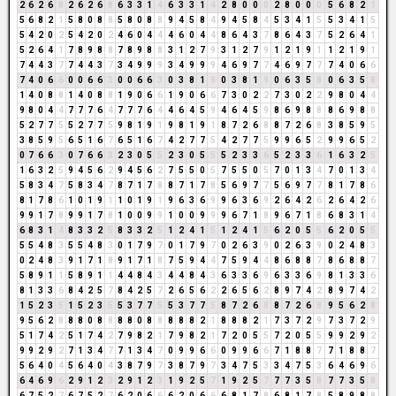
2
6
2
6
8
2
6
2
6
8
6
3
3
1
4
6
3
3
1
4
2
8
0
0
0
2
8
0
0
0
5
6
8
2
1
5
6
8
2
1
5
8
0
8
8
5
8
0
8
8
9
4
5
8
4
9
4
5
8
4
5
3
4
1
5
5
3
4
1
5
5
4
2
0
2
5
4
2
0
2
4
6
0
4
4
4
6
0
4
4
8
6
4
3
7
8
6
4
3
7
5
2
6
4
1
5
2
6
4
1
7
8
9
8
8
7
8
9
8
8
3
1
2
7
9
3
1
2
7
9
1
2
1
9
1
1
2
1
9
1
7
4
4
3
7
7
4
4
3
7
3
4
9
9
9
3
4
9
9
9
4
6
9
7
7
4
6
9
7
7
7
4
0
6
6
7
4
0
6
6
0
0
6
6
3
0
0
6
6
3
0
3
8
1
9
0
3
8
1
9
0
6
3
5
8
0
6
3
5
8
1
4
0
8
8
1
4
0
8
8
1
9
0
6
6
1
9
0
6
6
7
3
0
2
2
7
3
0
2
2
9
8
0
4
4
9
8
0
4
4
7
7
7
6
4
7
7
7
6
4
4
6
4
5
9
4
6
4
5
9
8
6
9
8
8
8
6
9
8
8
5
2
7
7
5
5
2
7
7
5
9
8
1
9
1
9
8
1
9
1
8
7
2
6
8
8
7
2
6
8
3
8
5
9
5
3
8
5
9
5
6
5
1
6
7
6
5
1
6
7
4
2
7
7
5
4
2
7
7
5
9
9
6
5
2
9
9
6
5
2
0
7
6
6
3
0
7
6
6
3
2
3
0
5
5
2
3
0
5
5
5
2
3
3
6
5
2
3
3
6
1
6
3
2
5
1
6
3
2
5
9
4
5
6
2
9
4
5
6
2
7
5
5
0
5
7
5
5
0
5
7
0
1
3
4
7
0
1
3
4
5
8
3
4
7
5
8
3
4
7
8
7
1
7
8
8
7
1
7
8
5
6
9
7
7
5
6
9
7
7
8
1
7
8
6
8
1
7
8
6
1
0
1
9
1
1
0
1
9
1
9
6
3
6
9
9
6
3
6
9
2
6
4
2
6
2
6
4
2
6
9
9
1
7
8
9
9
1
7
8
1
0
0
9
9
1
0
0
9
9
9
6
7
1
8
9
6
7
1
8
6
8
3
1
4
6
8
3
1
4
8
3
3
2
5
8
3
3
2
5
1
2
4
1
5
1
2
4
1
5
6
2
0
5
5
6
2
0
5
5
5
5
4
8
3
5
5
4
8
3
0
1
7
9
7
0
1
7
9
7
0
2
6
3
9
0
2
6
3
9
0
2
4
8
3
0
2
4
8
3
9
1
7
1
8
9
1
7
1
8
7
5
9
4
4
7
5
9
4
4
8
6
8
8
7
8
6
8
8
7
5
8
9
1
1
5
8
9
1
1
4
4
8
4
3
4
4
8
4
3
6
3
3
6
9
6
3
3
6
9
8
1
3
3
6
8
1
3
3
6
8
4
2
5
7
8
4
2
5
7
2
6
5
6
2
2
6
5
6
2
8
9
7
4
2
8
9
7
4
2
1
5
2
3
5
1
5
2
3
5
5
3
7
7
5
5
3
7
7
5
8
7
2
6
8
8
7
2
6
8
9
5
6
2
8
9
5
6
2
8
8
8
0
8
8
8
8
0
8
8
8
8
8
2
1
8
8
8
2
1
7
3
7
2
9
7
3
7
2
9
5
1
7
4
2
5
1
7
4
2
7
9
8
2
1
7
9
8
2
1
7
2
0
5
5
7
2
0
5
5
9
9
2
9
2
9
9
2
9
2
7
1
3
4
7
7
1
3
4
7
0
9
9
6
6
0
9
9
6
6
7
1
8
8
7
7
1
8
8
7
5
6
4
0
4
5
6
4
0
4
3
8
7
9
7
3
8
7
9
7
3
4
7
5
3
3
4
7
5
3
6
4
6
9
6
6
4
6
9
6
2
9
1
2
3
2
9
1
2
3
1
9
2
5
7
1
9
2
5
7
7
7
3
5
8
7
7
3
5
8
6
7
5
2
7
6
7
5
2
7
6
2
0
6
6
6
2
0
6
6
6
8
1
7
8
6
8
1
7
8
5
8
9
8
8