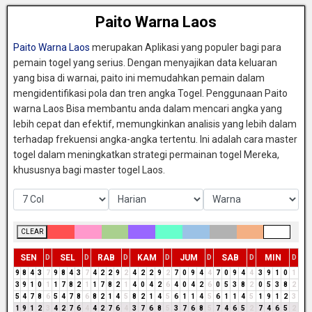
Paito Warna Laos
Paito Warna Laos
merupakan Aplikasi yang populer bagi para
pemain togel yang serius. Dengan menyajikan data keluaran
yang bisa di warnai, paito ini memudahkan pemain dalam
mengidentifikasi pola dan tren angka Togel. Penggunaan Paito
warna Laos Bisa membantu anda dalam mencari angka yang
lebih cepat dan efektif, memungkinkan analisis yang lebih dalam
terhadap frekuensi angka-angka tertentu. Ini adalah cara master
togel dalam meningkatkan strategi permainan togel Mereka,
khususnya bagi master togel Laos.
CLEAR
SEN
SEL
RAB
KAM
JUM
SAB
MIN
D
D
D
D
D
D
D
9
8
4
3
7
9
8
4
3
7
4
2
2
9
2
4
2
2
9
2
7
0
9
4
4
7
0
9
4
4
3
9
1
0
1
3
9
1
0
1
1
7
8
2
1
1
7
8
2
1
4
0
4
2
6
4
0
4
2
6
0
5
3
8
2
0
5
3
8
2
5
4
7
8
6
5
4
7
8
6
8
2
1
4
5
8
2
1
4
5
6
1
1
4
5
6
1
1
4
5
1
9
1
2
3
1
9
1
2
3
4
2
7
6
4
4
2
7
6
4
3
7
6
8
5
3
7
6
8
5
7
4
6
5
2
7
4
6
5
2