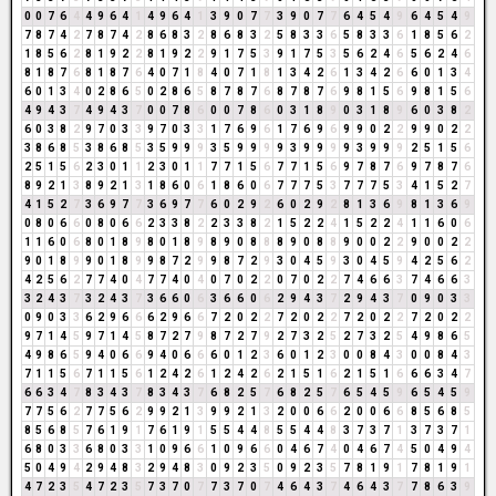
0
0
7
6
4
4
9
6
4
1
4
9
6
4
1
3
9
0
7
7
3
9
0
7
7
6
4
5
4
9
6
4
5
4
9
7
8
7
4
2
7
8
7
4
2
8
6
8
3
2
8
6
8
3
2
5
8
3
3
6
5
8
3
3
6
1
8
5
6
2
1
8
5
6
2
8
1
9
2
2
8
1
9
2
2
9
1
7
5
3
9
1
7
5
3
5
6
2
4
6
5
6
2
4
6
8
1
8
7
6
8
1
8
7
6
4
0
7
1
8
4
0
7
1
8
1
3
4
2
6
1
3
4
2
6
6
0
1
3
4
6
0
1
3
4
0
2
8
6
5
0
2
8
6
5
8
7
8
7
6
8
7
8
7
6
9
8
1
5
6
9
8
1
5
6
4
9
4
3
7
4
9
4
3
7
0
0
7
8
6
0
0
7
8
6
0
3
1
8
9
0
3
1
8
9
6
0
3
8
2
6
0
3
8
2
9
7
0
3
3
9
7
0
3
3
1
7
6
9
6
1
7
6
9
6
9
9
0
2
2
9
9
0
2
2
3
8
6
8
5
3
8
6
8
5
3
5
9
9
9
3
5
9
9
9
9
3
9
9
9
9
3
9
9
9
2
5
1
5
6
2
5
1
5
6
2
3
0
1
1
2
3
0
1
1
7
7
1
5
6
7
7
1
5
6
9
7
8
7
6
9
7
8
7
6
8
9
2
1
3
8
9
2
1
3
1
8
6
0
6
1
8
6
0
6
7
7
7
5
3
7
7
7
5
3
4
1
5
2
7
4
1
5
2
7
3
6
9
7
7
3
6
9
7
7
6
0
2
9
2
6
0
2
9
2
8
1
3
6
9
8
1
3
6
9
0
8
0
6
6
0
8
0
6
6
2
3
3
8
2
2
3
3
8
2
1
5
2
2
4
1
5
2
2
4
1
1
6
0
6
1
1
6
0
6
8
0
1
8
9
8
0
1
8
9
8
9
0
8
8
8
9
0
8
8
9
0
0
2
2
9
0
0
2
2
9
0
1
8
9
9
0
1
8
9
9
8
7
2
9
9
8
7
2
9
3
0
4
5
9
3
0
4
5
9
4
2
5
6
2
4
2
5
6
2
7
7
4
0
4
7
7
4
0
4
0
7
0
2
2
0
7
0
2
2
7
4
6
6
3
7
4
6
6
3
3
2
4
3
7
3
2
4
3
7
3
6
6
0
6
3
6
6
0
6
2
9
4
3
7
2
9
4
3
7
0
9
0
3
3
0
9
0
3
3
6
2
9
6
6
6
2
9
6
6
7
2
0
2
2
7
2
0
2
2
7
2
0
2
2
7
2
0
2
2
9
7
1
4
5
9
7
1
4
5
8
7
2
7
9
8
7
2
7
9
2
7
3
2
5
2
7
3
2
5
4
9
8
6
5
4
9
8
6
5
9
4
0
6
6
9
4
0
6
6
6
0
1
2
3
6
0
1
2
3
0
0
8
4
3
0
0
8
4
3
7
1
1
5
6
7
1
1
5
6
1
2
4
2
6
1
2
4
2
6
2
1
5
1
6
2
1
5
1
6
6
6
3
4
7
6
6
3
4
7
8
3
4
3
7
8
3
4
3
7
6
8
2
5
7
6
8
2
5
7
6
5
4
5
9
6
5
4
5
9
7
7
5
6
2
7
7
5
6
2
9
9
2
1
3
9
9
2
1
3
2
0
0
6
6
2
0
0
6
6
8
5
6
8
5
8
5
6
8
5
7
6
1
9
1
7
6
1
9
1
5
5
4
4
8
5
5
4
4
8
3
7
3
7
1
3
7
3
7
1
6
8
0
3
3
6
8
0
3
3
1
0
9
6
6
1
0
9
6
6
0
4
6
7
4
0
4
6
7
4
5
0
4
9
4
5
0
4
9
4
2
9
4
8
3
2
9
4
8
3
0
9
2
3
5
0
9
2
3
5
7
8
1
9
1
7
8
1
9
1
4
7
2
3
5
4
7
2
3
5
7
3
7
0
7
7
3
7
0
7
4
6
4
3
7
4
6
4
3
7
7
8
6
3
9