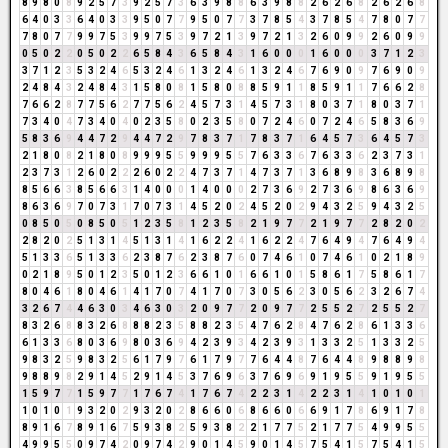
8
9
8
0
8
9
2
5
7
3
9
2
5
7
3
6
3
9
8
8
6
3
9
8
8
2
6
2
6
8
2
6
2
6
8
6
4
0
3
3
6
4
0
3
3
9
5
0
7
7
9
5
0
7
7
3
7
8
5
4
3
7
8
5
4
7
8
0
7
7
7
8
0
7
7
9
9
7
5
3
9
9
7
5
3
9
7
2
1
3
9
7
2
1
3
2
6
0
9
9
2
6
0
9
9
0
5
0
2
2
0
5
0
2
2
6
5
8
4
3
6
5
8
4
3
1
6
0
0
0
1
6
0
0
0
3
7
1
2
3
3
7
1
2
3
5
3
2
4
6
5
3
2
4
6
1
3
2
4
6
1
3
2
4
6
7
6
9
0
9
7
6
9
0
9
2
4
8
4
3
2
4
8
4
3
1
5
8
0
8
1
5
8
0
8
8
5
9
1
1
8
5
9
1
1
7
6
6
2
8
7
6
6
2
8
7
7
5
6
2
7
7
5
6
2
4
5
7
3
1
4
5
7
3
1
8
0
3
7
1
8
0
3
7
1
7
3
4
0
4
7
3
4
0
4
0
2
3
5
8
0
2
3
5
8
0
7
2
4
6
0
7
2
4
6
5
8
3
6
9
5
8
3
6
9
4
4
7
2
9
4
4
7
2
9
7
8
3
7
1
7
8
3
7
1
6
4
5
7
3
6
4
5
7
3
2
1
8
0
8
2
1
8
0
8
9
9
9
5
5
9
9
9
5
5
7
6
3
3
6
7
6
3
3
6
2
3
7
3
1
2
3
7
3
1
2
6
0
2
2
2
6
0
2
2
4
7
3
7
1
4
7
3
7
1
3
6
8
9
8
3
6
8
9
8
8
5
6
6
3
8
5
6
6
3
1
4
0
0
0
1
4
0
0
0
2
7
3
6
9
2
7
3
6
9
8
6
3
6
9
8
6
3
6
9
7
0
7
3
1
7
0
7
3
1
4
5
2
0
2
4
5
2
0
2
9
4
3
2
5
9
4
3
2
5
0
8
5
0
5
0
8
5
0
5
1
2
3
5
8
1
2
3
5
8
2
1
9
7
7
2
1
9
7
7
2
8
2
0
2
2
8
2
0
2
5
1
3
1
4
5
1
3
1
4
1
6
2
2
4
1
6
2
2
4
7
6
4
9
4
7
6
4
9
4
5
1
3
3
6
5
1
3
3
6
2
3
8
7
6
2
3
8
7
6
0
7
4
6
1
0
7
4
6
1
0
2
1
8
9
0
2
1
8
9
5
0
1
2
3
5
0
1
2
3
6
6
1
0
1
6
6
1
0
1
5
8
6
1
7
5
8
6
1
7
8
0
4
6
1
8
0
4
6
1
4
1
7
0
7
4
1
7
0
7
3
0
5
6
2
3
0
5
6
2
3
2
6
7
4
3
2
6
7
4
4
6
3
0
3
4
6
3
0
3
2
0
9
7
7
2
0
9
7
7
2
5
5
2
7
2
5
5
2
7
8
3
2
6
8
8
3
2
6
8
8
8
2
3
5
8
8
2
3
5
4
7
6
2
8
4
7
6
2
8
6
1
3
3
6
6
1
3
3
6
8
0
3
6
9
8
0
3
6
9
4
2
3
9
3
4
2
3
9
3
1
3
3
2
5
1
3
3
2
5
9
8
3
2
5
9
8
3
2
5
6
1
7
9
7
6
1
7
9
7
7
6
4
4
8
7
6
4
4
8
9
8
8
9
8
9
8
8
9
8
2
9
1
4
5
2
9
1
4
5
3
7
6
9
6
3
7
6
9
6
9
1
9
5
5
9
1
9
5
5
1
5
9
7
7
1
5
9
7
7
1
7
6
7
4
1
7
6
7
4
2
2
3
1
4
2
2
3
1
4
1
0
1
0
1
1
0
1
0
1
9
3
2
0
2
9
3
2
0
2
8
6
6
0
6
8
6
6
0
6
6
9
1
7
8
6
9
1
7
8
8
9
1
6
7
8
9
1
6
7
5
9
3
8
2
5
9
3
8
2
2
1
7
7
5
2
1
7
7
5
4
9
9
5
5
4
9
9
5
5
0
9
7
4
2
0
9
7
4
2
9
0
1
4
5
9
0
1
4
5
7
5
4
1
5
7
5
4
1
5