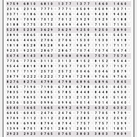
9
7
5
9
5
6
8
1
0
1
6
8
1
0
1
1
3
7
7
5
1
3
7
7
5
1
4
6
0
6
1
4
6
0
6
2
3
1
6
7
2
3
1
6
7
7
7
7
1
8
7
7
7
1
8
0
5
0
9
9
0
5
0
9
9
3
3
7
1
8
3
3
7
1
8
0
1
8
6
5
0
1
8
6
5
4
4
3
6
9
4
4
3
6
9
9
4
3
8
2
9
4
3
8
2
7
0
9
8
8
7
0
9
8
8
7
0
1
2
3
7
0
1
2
3
3
9
2
9
2
3
9
2
9
2
0
1
8
8
7
0
1
8
8
7
0
7
7
5
3
0
7
7
5
3
4
4
9
9
9
4
4
9
9
9
7
1
9
5
5
7
1
9
5
5
5
2
3
8
2
5
2
3
8
2
3
6
2
9
2
3
6
2
9
2
9
2
5
0
5
9
2
5
0
5
3
8
9
0
9
3
8
9
0
9
0
8
6
5
2
0
8
6
5
2
9
9
2
8
1
9
9
2
8
1
5
4
5
9
5
5
4
5
9
5
4
4
6
6
3
4
4
6
6
3
2
7
0
6
6
2
7
0
6
6
1
5
3
0
3
1
5
3
0
3
1
8
1
8
9
1
8
1
8
9
8
5
2
8
1
8
5
2
8
1
9
0
4
7
2
9
0
4
7
2
7
1
1
7
8
7
1
1
7
8
9
2
3
5
8
9
2
3
5
8
2
8
6
7
4
2
8
6
7
4
7
0
7
4
2
7
0
7
4
2
5
4
7
4
2
5
4
7
4
2
8
1
4
3
7
8
1
4
3
7
0
9
6
8
5
0
9
6
8
5
7
5
7
0
7
7
5
7
0
7
7
7
3
6
9
7
7
3
6
9
3
1
1
3
4
3
1
1
3
4
8
1
5
2
7
8
1
5
2
7
9
5
4
4
8
9
5
4
4
8
8
8
1
8
9
8
8
1
8
9
7
0
5
7
3
7
0
5
7
3
7
1
5
7
3
7
1
5
7
3
7
1
9
7
7
7
1
9
7
7
2
5
7
2
9
2
5
7
2
9
0
0
4
6
1
0
0
4
6
1
3
8
7
9
7
3
8
7
9
7
0
2
2
2
4
0
2
2
2
4
7
2
9
8
8
7
2
9
8
8
9
7
6
6
3
9
7
6
6
3
8
2
7
6
4
8
2
7
6
4
4
7
9
8
8
4
7
9
8
8
6
8
9
6
6
6
8
9
6
6
1
8
4
5
9
1
8
4
5
9
7
1
9
0
9
7
1
9
0
9
6
7
8
8
7
6
7
8
8
7
0
4
5
0
5
0
4
5
0
5
7
8
3
5
8
7
8
3
5
8
5
7
8
5
4
5
7
8
5
4
8
4
4
8
3
8
4
4
8
3
6
9
3
0
3
6
9
3
0
3
9
6
9
5
5
9
6
9
5
5
2
1
3
3
6
2
1
3
3
6
5
1
4
0
4
5
1
4
0
4
5
0
3
6
9
5
0
3
6
9
0
9
9
6
6
0
9
9
6
6
9
0
1
4
5
9
0
1
4
5
6
0
4
0
4
6
0
4
0
4
1
6
6
5
2
1
6
6
5
2
6
9
9
2
2
6
9
9
2
2
6
3
0
2
2
6
3
0
2
2
6
0
4
5
9
6
0
4
5
9
2
4
7
6
4
2
4
7
6
4
7
7
0
5
5
7
7
0
5
5
9
7
0
9
9
9
7
0
9
9
3
1
1
2
3
3
1
1
2
3
2
2
8
3
2
2
2
8
3
2
2
5
9
2
2
2
5
9
2
2
6
9
9
8
8
6
9
9
8
8
8
7
9
4
4
8
7
9
4
4
7
7
5
7
3
7
7
5
7
3
1
3
9
9
9
1
3
9
9
9
8
7
0
1
1
8
7
0
1
1
2
8
0
1
1
2
8
0
1
1
1
8
0
1
1
1
8
0
1
1
2
9
2
3
5
2
9
2
3
5
0
7
6
5
2
0
7
6
5
2
3
8
0
3
3
3
8
0
3
3
7
8
0
9
9