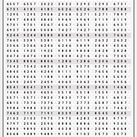
6
5
5
7
3
6
5
5
7
3
2
0
2
2
4
2
0
2
2
4
3
2
9
2
2
3
2
9
2
2
6
7
3
1
4
6
7
3
1
4
4
1
8
1
9
4
1
8
1
9
6
5
2
6
8
6
5
2
6
8
5
7
8
8
7
5
7
8
8
7
1
2
9
5
5
1
2
9
5
5
2
9
0
8
8
2
9
0
8
8
5
2
7
1
8
5
2
7
1
8
7
8
9
7
7
7
8
9
7
7
4
8
4
5
9
4
8
4
5
9
9
9
6
9
6
9
9
6
9
6
0
1
1
9
1
0
1
1
9
1
9
7
0
1
1
9
7
0
1
1
4
5
6
7
4
4
5
6
7
4
2
6
0
1
1
2
6
0
1
1
6
9
3
7
1
6
9
3
7
1
5
0
0
8
8
5
0
0
8
8
7
4
2
7
9
7
4
2
7
9
0
0
3
3
6
0
0
3
3
6
9
2
4
4
8
9
2
4
4
8
8
5
8
0
8
8
5
8
0
8
9
6
1
5
6
9
6
1
5
6
7
6
6
0
6
7
6
6
0
6
3
3
8
1
9
3
3
8
1
9
6
1
1
9
1
6
1
1
9
1
2
6
3
2
5
2
6
3
2
5
3
3
6
6
3
3
3
6
6
3
6
2
4
6
1
6
2
4
6
1
3
8
4
9
4
3
8
4
9
4
4
5
4
6
1
4
5
4
6
1
1
9
2
5
7
1
9
2
5
7
9
8
0
8
8
9
8
0
8
8
3
8
2
8
1
3
8
2
8
1
0
4
7
4
2
0
4
7
4
2
1
8
0
8
8
1
8
0
8
8
4
2
1
6
7
4
2
1
6
7
7
3
4
5
9
7
3
4
5
9
8
8
0
6
6
8
8
0
6
6
1
2
8
6
5
1
2
8
6
5
9
2
0
6
6
9
2
0
6
6
7
5
4
2
6
7
5
4
2
6
6
8
3
4
7
6
8
3
4
7
0
3
7
0
7
0
3
7
0
7
6
8
4
0
4
6
8
4
0
4
4
2
4
4
8
4
2
4
4
8
8
1
1
1
2
8
1
1
1
2
7
6
5
6
2
7
6
5
6
2
9
0
4
6
1
9
0
4
6
1
1
1
8
8
7
1
1
8
8
7
9
9
1
8
9
9
9
1
8
9
5
6
9
0
9
5
6
9
0
9
2
4
5
9
5
2
4
5
9
5
4
0
6
3
9
4
0
6
3
9
0
9
5
6
2
0
9
5
6
2
8
5
4
1
5
8
5
4
1
5
2
9
9
1
1
2
9
9
1
1
2
4
9
0
9
2
4
9
0
9
1
4
6
8
5
1
4
6
8
5
4
6
5
0
5
4
6
5
0
5
5
5
1
8
9
5
5
1
8
9
1
5
5
9
5
1
5
5
9
5
5
5
7
1
8
5
5
7
1
8
7
8
3
0
3
7
8
3
0
3
7
7
0
1
1
7
7
0
1
1
6
8
1
3
4
6
8
1
3
4
7
3
7
6
4
7
3
7
6
4
2
7
7
3
1
2
7
7
3
1
6
5
8
7
6
6
5
8
7
6
9
9
8
4
3
9
9
8
4
3
3
3
2
5
7
3
3
2
5
7
2
2
1
3
4
2
2
1
3
4
7
4
6
2
8
7
4
6
2
8
7
1
9
1
1
7
1
9
1
1
8
3
3
9
3
8
3
3
9
3
8
5
4
5
9
8
5
4
5
9
2
1
0
3
3
2
1
0
3
3
7
9
7
5
3
7
9
7
5
3
4
2
8
3
2
4
2
8
3
2
9
7
9
7
7
9
7
9
7
7
2
5
9
6
6
2
5
9
6
6
8
8
8
6
5
8
8
8
6
5
9
3
6
0
6
9
3
6
0
6
9
8
9
0
9
9
8
9
0
9
4
0
3
8
2
4
0
3
8
2
2
0
9
8
8
2
0
9
8
8
8
0
6
8
5
8
0
6
8
5
9
4
8
9
8
9
4
8
9
8
9
1
0
3
3
9
1
0
3
3
3
5
7
3
1
3
5
7
3
1