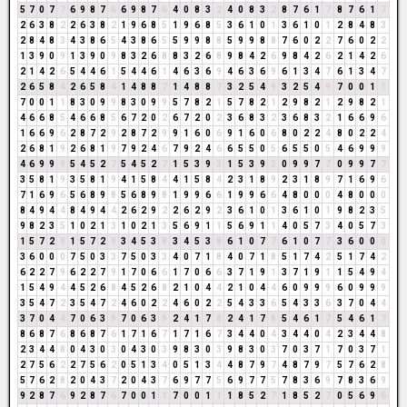
5
7
0
7
7
6
9
8
7
6
6
9
8
7
6
4
0
8
3
2
4
0
8
3
2
8
7
6
1
7
8
7
6
1
7
2
6
3
8
2
2
6
3
8
2
1
9
6
8
5
1
9
6
8
5
3
6
1
0
1
3
6
1
0
1
2
8
4
8
3
2
8
4
8
3
4
3
8
6
5
4
3
8
6
5
5
9
9
8
8
5
9
9
8
8
7
6
0
2
2
7
6
0
2
2
1
3
9
0
9
1
3
9
0
9
8
3
2
6
8
8
3
2
6
8
9
8
4
2
6
9
8
4
2
6
2
1
4
2
6
2
1
4
2
6
5
4
4
6
1
5
4
4
6
1
4
6
3
6
9
4
6
3
6
9
6
1
3
4
7
6
1
3
4
7
2
6
5
8
4
2
6
5
8
4
1
4
8
8
7
1
4
8
8
7
3
2
5
4
9
3
2
5
4
9
7
0
0
1
1
7
0
0
1
1
8
3
0
9
9
8
3
0
9
9
5
7
8
2
1
5
7
8
2
1
2
9
8
2
1
2
9
8
2
1
4
6
6
8
5
4
6
6
8
5
6
7
2
0
2
6
7
2
0
2
3
6
8
3
2
3
6
8
3
2
1
6
6
9
6
1
6
6
9
6
2
8
7
2
9
2
8
7
2
9
9
1
6
0
6
9
1
6
0
6
8
0
2
2
4
8
0
2
2
4
2
6
8
1
9
2
6
8
1
9
7
9
2
4
6
7
9
2
4
6
6
5
5
0
5
6
5
5
0
5
4
6
9
9
9
4
6
9
9
9
5
4
5
2
7
5
4
5
2
7
1
5
3
9
3
1
5
3
9
3
0
9
9
7
7
0
9
9
7
7
3
5
8
1
9
3
5
8
1
9
4
1
5
8
4
4
1
5
8
4
2
3
1
8
9
2
3
1
8
9
7
1
6
9
6
7
1
6
9
6
5
6
8
9
8
5
6
8
9
8
1
9
9
6
6
1
9
9
6
6
4
8
0
0
0
4
8
0
0
0
8
4
9
4
4
8
4
9
4
4
2
6
2
9
2
2
6
2
9
2
3
6
1
0
1
3
6
1
0
1
9
8
2
3
5
9
8
2
3
5
1
0
2
1
3
1
0
2
1
3
5
6
9
1
1
5
6
9
1
1
4
0
5
7
3
4
0
5
7
3
1
5
7
2
9
1
5
7
2
9
3
4
5
3
8
3
4
5
3
8
6
1
0
7
7
6
1
0
7
7
3
6
0
0
0
3
6
0
0
0
7
5
0
3
3
7
5
0
3
3
4
0
7
1
8
4
0
7
1
8
5
1
7
4
2
5
1
7
4
2
6
2
2
7
9
6
2
2
7
9
1
7
0
6
6
1
7
0
6
6
3
7
1
9
1
3
7
1
9
1
1
5
4
9
4
1
5
4
9
4
4
5
2
6
8
4
5
2
6
8
2
1
0
4
4
2
1
0
4
4
6
0
9
9
9
6
0
9
9
9
3
5
4
7
2
3
5
4
7
2
4
6
0
2
2
4
6
0
2
2
5
4
3
3
6
5
4
3
3
6
3
7
0
4
4
3
7
0
4
4
7
0
6
3
9
7
0
6
3
9
2
4
1
7
8
2
4
1
7
8
5
4
6
1
7
5
4
6
1
7
8
6
8
7
6
8
6
8
7
6
1
7
1
6
7
1
7
1
6
7
3
4
4
0
4
3
4
4
0
4
2
3
4
4
8
2
3
4
4
8
0
4
3
0
3
0
4
3
0
3
9
8
3
0
3
9
8
3
0
3
7
0
3
7
1
7
0
3
7
1
2
7
5
6
2
2
7
5
6
2
0
5
1
3
4
0
5
1
3
4
4
8
7
9
7
4
8
7
9
7
5
7
6
2
8
5
7
6
2
8
2
0
4
3
7
2
0
4
3
7
6
9
7
7
5
6
9
7
7
5
7
8
3
6
9
7
8
3
6
9
9
2
8
7
6
9
2
8
7
6
7
0
0
1
1
7
0
0
1
1
1
8
5
2
7
1
8
5
2
7
0
5
6
9
6