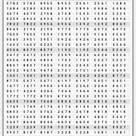
5
7
8
3
2
5
7
8
3
2
8
9
5
5
1
8
9
5
5
1
2
5
6
1
7
2
5
6
1
7
1
6
8
4
3
1
6
8
4
3
6
3
8
0
8
6
3
8
0
8
3
8
9
9
9
3
8
9
9
9
0
4
8
6
5
0
4
8
6
5
4
0
7
9
7
4
0
7
9
7
2
7
5
8
4
2
7
5
8
4
1
5
9
3
3
1
5
9
3
3
5
2
3
9
3
5
2
3
9
3
6
9
3
4
7
6
9
3
4
7
3
1
2
3
5
3
1
2
3
5
4
0
9
6
6
4
0
9
6
6
7
8
2
2
4
7
8
2
2
4
0
9
5
6
2
0
9
5
6
2
1
3
9
2
2
1
3
9
2
2
8
0
6
9
6
8
0
6
9
6
2
1
9
0
9
2
1
9
0
9
9
7
7
0
7
9
7
7
0
7
6
9
7
3
1
6
9
7
3
1
7
6
5
5
1
7
6
5
5
1
1
5
9
4
4
1
5
9
4
4
3
1
6
5
2
3
1
6
5
2
0
5
6
5
2
0
5
6
5
2
3
9
5
1
6
3
9
5
1
6
5
9
2
6
8
5
9
2
6
8
2
4
3
0
3
2
4
3
0
3
1
6
0
2
2
1
6
0
2
2
0
2
2
5
7
0
2
2
5
7
6
3
9
7
7
6
3
9
7
7
4
3
0
6
6
4
3
0
6
6
8
0
7
9
7
8
0
7
9
7
1
1
9
5
5
1
1
9
5
5
5
3
4
4
8
5
3
4
4
8
3
4
7
2
9
3
4
7
2
9
2
3
0
9
9
2
3
0
9
9
6
0
2
0
2
6
0
2
0
2
4
3
5
6
2
4
3
5
6
2
0
8
3
4
7
0
8
3
4
7
1
7
0
3
3
1
7
0
3
3
5
3
2
7
9
5
3
2
7
9
8
8
0
7
7
8
8
0
7
7
7
4
3
6
9
7
4
3
6
9
2
0
4
5
9
2
0
4
5
9
6
0
3
2
5
6
0
3
2
5
9
6
7
4
2
9
6
7
4
2
3
7
3
1
4
3
7
3
1
4
0
4
9
9
9
0
4
9
9
9
1
4
0
1
1
1
4
0
1
1
2
9
5
4
9
2
9
5
4
9
4
2
6
2
8
4
2
6
2
8
8
7
7
5
3
8
7
7
5
3
5
4
7
1
8
5
4
7
1
8
6
1
9
7
7
6
1
9
7
7
0
4
5
1
6
0
4
5
1
6
1
6
7
7
5
1
6
7
7
5
3
9
5
0
5
3
9
5
0
5
2
2
6
0
6
2
2
6
0
6
0
6
1
7
8
0
6
1
7
8
4
2
6
4
1
4
2
6
4
1
7
4
6
4
1
7
4
6
4
1
9
6
5
0
5
9
6
5
0
5
1
7
7
2
9
1
7
7
2
9
8
7
0
5
5
8
7
0
5
5
2
9
3
0
3
2
9
3
0
3
6
6
3
5
8
6
6
3
5
8
7
0
6
8
5
7
0
6
8
5
5
8
0
4
4
5
8
0
4
4
3
8
1
6
7
3
8
1
6
7
1
7
6
9
6
1
7
6
9
6
4
1
7
6
4
4
1
7
6
4
8
1
4
4
8
8
1
4
4
8
6
8
0
3
3
6
8
0
3
3
0
7
6
3
9
0
7
6
3
9
2
6
7
8
6
2
6
7
8
6
9
8
1
8
9
9
8
1
8
9
1
6
0
0
0
1
6
0
0
0
3
8
8
6
5
3
8
8
6
5
4
8
0
1
1
4
8
0
1
1
5
4
4
7
2
5
4
4
7
2
8
0
4
6
1
8
0
4
6
1
6
6
3
4
7
6
6
3
4
7
2
3
7
3
1
2
3
7
3
1
1
2
3
9
3
1
2
3
9
3
7
3
7
8
6
7
3
7
8
6
6
3
4
6
1
6
3
4
6
1
9
9
3
7
1
9
9
3
7
1
8
1
8
7
6
8
1
8
7
6
3
2
2
8
1
3
2
2
8
1
1
0
8
1
9
1
0
8
1
9