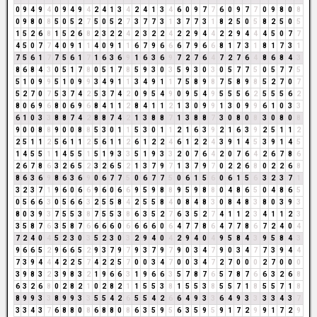
0
9
4
9
4
0
9
4
9
4
2
4
1
3
4
2
4
1
3
4
6
0
9
7
7
6
0
9
7
7
0
9
8
0
8
0
9
8
0
8
5
0
5
2
7
5
0
5
2
7
3
7
7
3
1
3
7
7
3
1
8
2
5
0
5
8
2
5
0
5
1
5
2
6
8
1
5
2
6
8
2
3
2
2
4
2
3
2
2
4
2
2
9
4
4
2
2
9
4
4
4
5
0
7
7
4
5
0
7
7
4
0
9
1
1
4
0
9
1
1
6
7
9
6
6
6
7
9
6
6
8
1
7
3
1
8
1
7
3
1
7
5
6
1
7
7
5
6
1
7
1
6
3
6
9
1
6
3
6
9
7
2
7
6
4
7
2
7
6
4
8
6
8
4
3
8
6
8
4
3
0
5
1
7
8
0
5
1
7
8
5
9
3
0
3
5
9
3
0
3
0
5
7
7
5
0
5
7
7
5
5
1
0
9
9
5
1
0
9
9
3
4
9
1
1
3
4
9
1
1
7
5
8
9
8
7
5
8
9
8
5
2
7
0
7
5
2
7
0
7
5
3
7
4
2
5
3
7
4
2
0
9
5
4
9
0
9
5
4
9
5
5
5
6
2
5
5
5
6
2
8
0
6
9
6
8
0
6
9
6
8
4
1
1
2
8
4
1
1
2
1
3
0
9
9
1
3
0
9
9
6
1
0
3
3
6
1
0
3
3
8
8
7
4
2
8
8
7
4
2
1
3
8
8
7
1
3
8
8
7
3
0
8
0
8
3
0
8
0
8
9
0
0
8
8
9
0
0
8
8
5
3
0
1
1
5
3
0
1
1
2
1
6
3
9
2
1
6
3
9
2
5
1
1
2
2
5
1
1
2
5
6
1
1
2
5
6
1
1
2
6
1
2
2
4
6
1
2
2
4
3
9
1
4
5
3
9
1
4
5
1
4
5
5
1
1
4
5
5
1
5
1
9
3
3
5
1
9
3
3
2
0
7
6
4
2
0
7
6
4
2
6
7
8
6
2
6
7
8
6
3
2
6
5
2
3
2
6
5
2
1
3
7
9
7
1
3
7
9
7
0
2
2
6
8
0
2
2
6
8
8
6
3
6
9
8
6
3
6
9
0
6
7
7
5
0
6
7
7
5
0
6
1
5
6
0
6
1
5
6
3
2
3
7
1
3
2
3
7
1
9
6
0
6
6
9
6
0
6
6
9
5
9
8
8
9
5
9
8
8
0
4
8
6
5
0
4
8
6
5
0
5
6
6
3
0
5
6
6
3
2
5
5
8
4
2
5
5
8
4
0
8
4
8
3
0
8
4
8
3
8
0
3
9
3
8
0
3
9
3
7
5
5
3
8
7
5
5
3
8
6
3
5
2
7
6
3
5
2
7
4
1
1
2
3
4
1
1
2
3
3
5
8
7
6
3
5
8
7
6
6
6
6
0
6
6
6
6
0
6
4
7
7
8
6
4
7
7
8
6
7
2
4
0
4
7
2
4
0
4
5
2
3
0
3
5
2
3
0
3
2
9
4
0
4
2
9
4
0
4
9
5
8
4
3
9
5
8
4
3
9
6
6
5
2
9
6
6
5
2
9
3
7
9
7
9
3
7
9
7
9
0
3
4
7
9
0
3
4
7
7
3
9
4
4
7
3
9
4
4
4
2
2
5
7
4
2
2
5
7
0
0
3
4
7
0
0
3
4
7
2
7
0
0
0
2
7
0
0
0
3
9
8
3
2
3
9
8
3
2
1
9
6
6
3
1
9
6
6
3
5
7
8
7
6
5
7
8
7
6
6
3
2
6
8
6
3
2
6
8
0
2
8
2
1
0
2
8
2
1
1
5
5
3
8
1
5
5
3
8
5
5
7
1
8
5
5
7
1
8
8
9
9
3
3
8
9
9
3
3
5
5
4
2
6
5
5
4
2
6
6
4
9
3
3
6
4
9
3
3
3
3
4
3
7
3
3
4
3
7
6
8
8
0
8
6
8
8
0
8
6
3
5
9
5
6
3
5
9
5
9
1
7
2
9
9
1
7
2
9