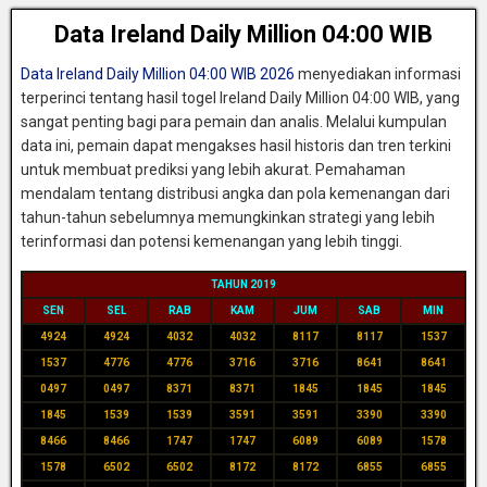
Data Ireland Daily Million 04:00 WIB
Data Ireland Daily Million 04:00 WIB 2026
menyediakan informasi
terperinci tentang hasil togel Ireland Daily Million 04:00 WIB, yang
sangat penting bagi para pemain dan analis. Melalui kumpulan
data ini, pemain dapat mengakses hasil historis dan tren terkini
untuk membuat prediksi yang lebih akurat. Pemahaman
mendalam tentang distribusi angka dan pola kemenangan dari
tahun-tahun sebelumnya memungkinkan strategi yang lebih
terinformasi dan potensi kemenangan yang lebih tinggi.
TAHUN 2019
SEN
SEL
RAB
KAM
JUM
SAB
MIN
4924
4924
4032
4032
8117
8117
1537
1537
4776
4776
3716
3716
8641
8641
0497
0497
8371
8371
1845
1845
1845
1845
1539
1539
3591
3591
3390
3390
8466
8466
1747
1747
6089
6089
1578
1578
6502
6502
8172
8172
6855
6855