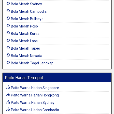
Bola Merah Sydney
Bola Merah Cambodia
Bola Merah Bullseye
Bola Merah Pcso
Bola Merah Korea
Bola Merah Laos
Bola Merah Taipei
Bola Merah Nevada
Bola Merah Togel Lengkap
Paito Harian Tercepat
Paito Warna Harian Singapore
Paito Warna Harian Hongkong
Paito Warna Harian Sydney
Paito Warna Harian Cambodia