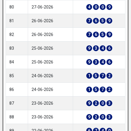
80
27-06-2026
4
0
0
9
81
26-06-2026
7
6
5
9
82
26-06-2026
7
6
5
9
83
25-06-2026
9
3
4
6
84
25-06-2026
9
3
4
6
85
24-06-2026
1
5
7
2
86
24-06-2026
1
5
7
2
87
23-06-2026
9
2
0
3
88
23-06-2026
9
2
0
3
89
22-06-2026
6
7
4
0