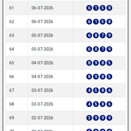
61
06-07-2026
6
1
5
8
62
06-07-2026
6
1
5
8
63
05-07-2026
6
8
7
9
64
05-07-2026
6
8
7
9
65
04-07-2026
8
9
8
5
66
04-07-2026
8
9
8
5
67
03-07-2026
4
5
8
6
68
03-07-2026
4
5
8
6
69
02-07-2026
3
9
9
9