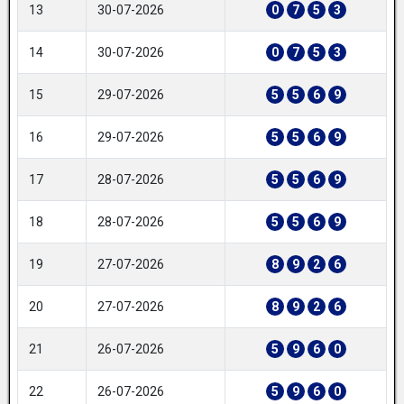
13
30-07-2026
0
7
5
3
14
30-07-2026
0
7
5
3
15
29-07-2026
5
5
6
9
16
29-07-2026
5
5
6
9
17
28-07-2026
5
5
6
9
18
28-07-2026
5
5
6
9
19
27-07-2026
8
9
2
6
20
27-07-2026
8
9
2
6
21
26-07-2026
5
9
6
0
22
26-07-2026
5
9
6
0