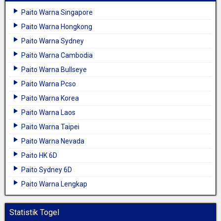
Paito Warna Singapore
Paito Warna Hongkong
Paito Warna Sydney
Paito Warna Cambodia
Paito Warna Bullseye
Paito Warna Pcso
Paito Warna Korea
Paito Warna Laos
Paito Warna Taipei
Paito Warna Nevada
Paito HK 6D
Paito Sydney 6D
Paito Warna Lengkap
Statistik Togel