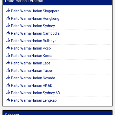
Paito Harian Tercepat
Paito Warna Harian Singapore
Paito Warna Harian Hongkong
Paito Warna Harian Sydney
Paito Warna Harian Cambodia
Paito Warna Harian Bullseye
Paito Warna Harian Pcso
Paito Warna Harian Korea
Paito Warna Harian Laos
Paito Warna Harian Taipei
Paito Warna Harian Nevada
Paito Warna Harian HK 6D
Paito Warna Harian Sydney 6D
Paito Warna Harian Lengkap