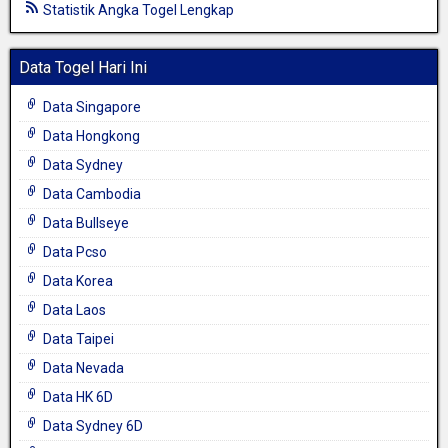
Statistik Angka Togel Lengkap
Data Togel Hari Ini
Data Singapore
Data Hongkong
Data Sydney
Data Cambodia
Data Bullseye
Data Pcso
Data Korea
Data Laos
Data Taipei
Data Nevada
Data HK 6D
Data Sydney 6D