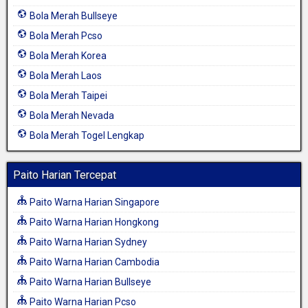
Bola Merah Bullseye
Bola Merah Pcso
Bola Merah Korea
Bola Merah Laos
Bola Merah Taipei
Bola Merah Nevada
Bola Merah Togel Lengkap
Paito Harian Tercepat
Paito Warna Harian Singapore
Paito Warna Harian Hongkong
Paito Warna Harian Sydney
Paito Warna Harian Cambodia
Paito Warna Harian Bullseye
Paito Warna Harian Pcso