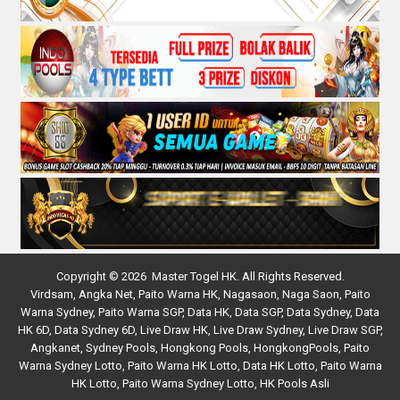
Copyright © 2026 Master Togel HK. All Rights Reserved.
Virdsam
,
Angka Net
,
Paito Warna HK
,
Nagasaon
,
Naga Saon
,
Paito
Warna Sydney
,
Paito Warna SGP
,
Data HK
,
Data SGP
,
Data Sydney
,
Data
HK 6D
,
Data Sydney 6D
,
Live Draw HK
,
Live Draw Sydney
,
Live Draw SGP
,
Angkanet
,
Sydney Pools
,
Hongkong Pools
,
HongkongPools
,
Paito
Warna Sydney Lotto
,
Paito Warna HK Lotto
,
Data HK Lotto
,
Paito Warna
HK Lotto
,
Paito Warna Sydney Lotto
,
HK Pools Asli