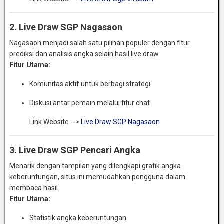
2.
Live Draw SGP Nagasaon
Nagasaon menjadi salah satu pilihan populer dengan fitur
prediksi dan analisis angka selain hasil live draw.
Fitur Utama:
Komunitas aktif untuk berbagi strategi.
Diskusi antar pemain melalui fitur chat.
Link Website -->
Live Draw SGP Nagasaon
3.
Live Draw SGP Pencari Angka
Menarik dengan tampilan yang dilengkapi grafik angka
keberuntungan, situs ini memudahkan pengguna dalam
membaca hasil.
Fitur Utama:
Statistik angka keberuntungan.