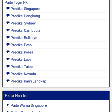
Paito Togel HK
Prediksi Singapore
Prediksi Hongkong
Prediksi Sydney
Prediksi Cambodia
Prediksi Bullseye
Prediksi Pcso
Prediksi Korea
Prediksi Laos
Prediksi Taipei
Prediksi Nevada
Prediksi Kami Lengkap
Paito Hari Ini
Paito Warna Singapore