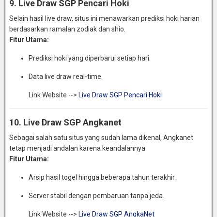
9.
Live Draw SGP Pencari Hoki
Selain hasil live draw, situs ini menawarkan prediksi hoki harian
berdasarkan ramalan zodiak dan shio.
Fitur Utama:
Prediksi hoki yang diperbarui setiap hari.
Data live draw real-time.
Link Website -->
Live Draw SGP Pencari Hoki
10.
Live Draw SGP Angkanet
Sebagai salah satu situs yang sudah lama dikenal, Angkanet
tetap menjadi andalan karena keandalannya.
Fitur Utama:
Arsip hasil togel hingga beberapa tahun terakhir.
Server stabil dengan pembaruan tanpa jeda.
Link Website -->
Live Draw SGP AngkaNet