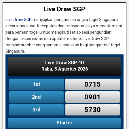
Live Draw SGP
Live Draw SGP
menyajikan pengundian angka togel Singapura
secara langsung. Kecepatan dan transparansinya menarik minat
para pemain togel untuk mengikuti setiap sesi pengundian.
Dengan akses instan dan update realtime, Live Draw SGP
menjadi sumber yang sangat diandalkan bagi penggemar togel
Singapura.