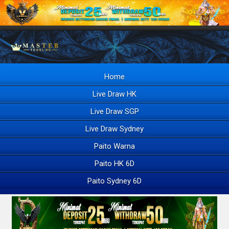
Home
Live Draw HK
Live Draw SGP
Live Draw Sydney
Paito Warna
Paito HK 6D
Paito Sydney 6D