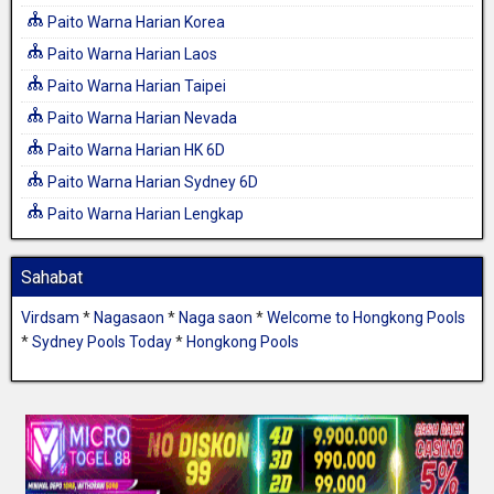
Paito Warna Harian Korea
Paito Warna Harian Laos
Paito Warna Harian Taipei
Paito Warna Harian Nevada
Paito Warna Harian HK 6D
Paito Warna Harian Sydney 6D
Paito Warna Harian Lengkap
Sahabat
Virdsam
*
Nagasaon
*
Naga saon
*
Welcome to Hongkong Pools
*
Sydney Pools Today
*
Hongkong Pools