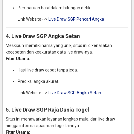
Pembaruan hasil dalam hitungan detik.
Link Website -->
Live Draw SGP Pencari Angka
4.
Live Draw SGP Angka Setan
Meskipun memiliki nama yang unik, situs ini dikenal akan
kecepatan dan keakuratan data live draw-nya.
Fitur Utama:
Hasil live draw cepat tanpa jeda.
Prediksi angka akurat.
Link Website -->
Live Draw SGP Angka Setan
5.
Live Draw SGP Raja Dunia Togel
Situs ini menawarkan layanan lengkap mulai dari live draw
hingga informasi pasaran togel lainnya.
Fitur Utama: