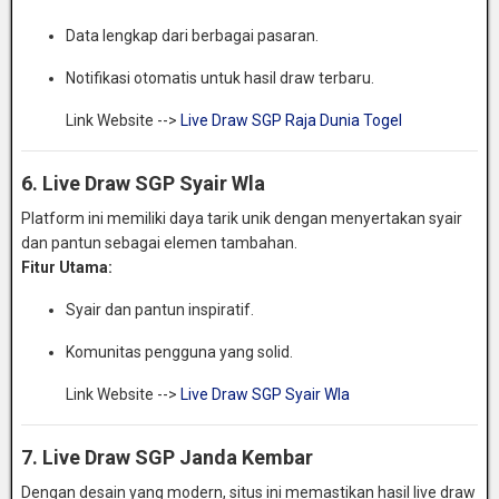
Data lengkap dari berbagai pasaran.
Notifikasi otomatis untuk hasil draw terbaru.
Link Website -->
Live Draw SGP Raja Dunia Togel
6.
Live Draw SGP Syair Wla
Platform ini memiliki daya tarik unik dengan menyertakan syair
dan pantun sebagai elemen tambahan.
Fitur Utama:
Syair dan pantun inspiratif.
Komunitas pengguna yang solid.
Link Website -->
Live Draw SGP Syair Wla
7.
Live Draw SGP Janda Kembar
Dengan desain yang modern, situs ini memastikan hasil live draw