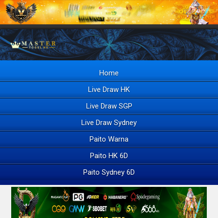
Home
Live Draw HK
Live Draw SGP
Live Draw Sydney
Paito Warna
Paito HK 6D
Paito Sydney 6D