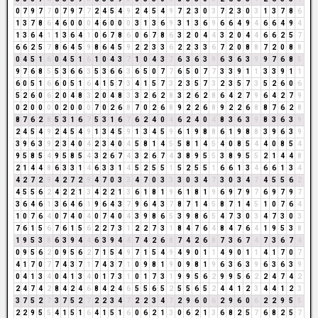
0
7
9
7
7
0
7
9
7
7
2
4
5
4
9
2
4
5
4
9
7
2
3
0
3
7
2
3
0
3
1
3
7
8
6
1
3
7
8
6
4
6
0
0
0
4
6
0
0
0
3
1
3
6
9
3
1
3
6
9
6
6
4
9
4
6
6
4
9
4
1
3
6
4
1
1
3
6
4
1
0
6
7
8
6
0
6
7
8
6
3
2
0
4
4
3
2
0
4
4
6
6
2
5
7
6
6
2
5
7
8
6
4
5
9
8
6
4
5
9
2
2
3
3
6
2
2
3
3
6
7
2
0
8
8
7
2
0
8
8
0
4
5
1
6
0
4
5
1
6
1
0
4
3
7
1
0
4
3
7
6
3
6
3
9
6
3
6
3
9
9
7
6
8
5
9
7
6
8
5
5
3
6
6
3
5
3
6
6
3
6
5
0
7
7
6
5
0
7
7
3
3
9
1
1
3
3
9
1
1
6
0
5
1
6
6
0
5
1
6
4
1
5
7
3
4
1
5
7
3
2
3
5
7
3
2
3
5
7
3
5
2
6
0
6
5
2
6
0
6
2
0
4
8
3
2
0
4
8
3
3
2
6
2
8
3
2
6
2
8
6
4
2
7
9
6
4
2
7
9
0
2
0
0
0
0
2
0
0
0
7
0
2
6
8
7
0
2
6
8
9
2
2
6
8
9
2
2
6
8
8
7
6
2
8
8
7
6
2
8
5
3
1
6
7
5
3
1
6
7
6
2
4
0
4
6
2
4
0
4
8
3
6
3
9
8
3
6
3
9
2
4
5
4
9
2
4
5
4
9
1
3
4
5
9
1
3
4
5
9
6
1
9
8
8
6
1
9
8
8
3
9
6
3
9
3
9
6
3
9
2
3
4
0
4
2
3
4
0
4
5
8
1
4
5
5
8
1
4
5
4
0
8
5
4
4
0
8
5
4
9
5
8
5
4
9
5
8
5
4
3
2
6
7
4
3
2
6
7
4
3
8
9
5
5
3
8
9
5
5
2
1
4
4
8
2
1
4
4
8
6
3
3
1
4
6
3
3
1
4
5
2
5
5
1
5
2
5
5
1
6
6
1
3
4
6
6
1
3
4
4
2
7
2
9
4
2
7
2
9
4
7
0
3
3
4
7
0
3
3
3
0
3
4
7
3
0
3
4
7
4
5
5
6
2
4
5
5
6
2
4
2
2
1
3
4
2
2
1
3
6
1
8
1
9
6
1
8
1
9
6
9
7
9
7
6
9
7
9
7
3
6
4
6
1
3
6
4
6
1
9
6
4
3
7
9
6
4
3
7
8
7
1
4
5
8
7
1
4
5
1
0
7
6
4
1
0
7
6
4
0
7
4
0
4
0
7
4
0
4
3
9
8
6
5
3
9
8
6
5
4
7
3
0
3
4
7
3
0
3
7
6
1
5
6
7
6
1
5
6
2
2
7
3
1
2
2
7
3
1
8
4
7
6
4
8
4
7
6
4
1
9
5
3
8
1
9
5
3
8
6
3
9
4
4
6
3
9
4
4
7
4
2
6
8
7
4
2
6
8
7
3
6
7
4
7
3
6
7
4
0
9
5
6
2
0
9
5
6
2
7
1
5
4
9
7
1
5
4
9
4
9
0
1
1
4
9
0
1
1
4
1
7
0
7
4
1
7
0
7
7
4
3
7
1
7
4
3
7
1
0
9
8
1
9
0
9
8
1
9
6
3
6
3
9
6
3
6
3
9
0
4
1
3
4
0
4
1
3
4
0
1
7
3
1
0
1
7
3
1
9
9
5
6
2
9
9
5
6
2
2
4
7
4
2
2
4
7
4
2
8
4
2
4
6
8
4
2
4
6
5
5
6
5
2
5
5
6
5
2
4
4
1
2
3
4
4
1
2
3
3
7
5
2
7
3
7
5
2
7
2
2
3
4
7
2
2
3
4
7
2
9
6
0
6
2
9
6
0
6
2
2
9
5
5
2
2
9
5
5
4
1
5
1
6
4
1
5
1
6
0
6
2
1
3
0
6
2
1
3
6
8
2
5
7
6
8
2
5
7