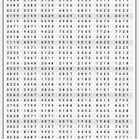
9
2
6
4
1
3
7
2
6
8
3
7
2
6
8
2
9
2
3
5
2
9
2
3
5
9
9
1
9
1
9
9
1
9
1
0
4
8
2
1
0
4
8
2
1
6
1
3
6
9
6
1
3
6
9
5
5
2
4
6
5
5
2
4
6
6
3
3
2
5
6
3
3
2
5
0
3
3
7
1
0
3
3
7
1
6
8
3
1
4
6
8
3
1
4
9
5
2
2
4
9
5
2
2
4
0
1
9
9
9
0
1
9
9
9
6
4
2
9
2
6
4
2
9
2
1
3
1
6
7
1
3
1
6
7
6
0
1
9
1
6
0
1
9
1
5
5
9
8
8
5
5
9
8
8
4
9
8
0
8
4
9
8
0
8
3
6
7
0
7
3
6
7
0
7
2
4
7
1
8
2
4
7
1
8
9
4
5
4
9
9
4
5
4
9
4
0
6
1
7
4
0
6
1
7
2
4
0
6
6
2
4
0
6
6
9
4
2
3
5
9
4
2
3
5
7
5
4
5
9
7
5
4
5
9
7
7
2
4
6
7
7
2
4
6
0
9
1
8
9
0
9
1
8
9
1
5
5
8
4
1
5
5
8
4
2
8
2
4
6
2
8
2
4
6
1
1
1
4
5
1
1
1
4
5
6
0
3
9
3
6
0
3
9
3
9
0
1
6
7
9
0
1
6
7
4
6
2
3
5
4
6
2
3
5
1
5
7
1
8
1
5
7
1
8
0
5
1
5
6
0
5
1
5
6
9
5
8
0
8
9
5
8
0
8
2
2
2
5
7
2
2
2
5
7
5
1
2
6
8
5
1
2
6
8
5
4
5
6
2
5
4
5
6
2
5
5
1
2
3
5
5
1
2
3
7
6
0
7
7
7
6
0
7
7
0
2
1
1
2
0
2
1
1
2
0
4
7
5
3
0
4
7
5
3
0
7
0
4
4
0
7
0
4
4
2
6
4
8
3
2
6
4
8
3
2
1
0
9
9
2
1
0
9
9
1
2
1
8
9
1
2
1
8
9
9
2
2
7
9
9
2
2
7
9
6
0
3
8
2
6
0
3
8
2
0
6
0
5
5
0
6
0
5
5
4
8
4
5
9
4
8
4
5
9
1
5
0
7
7
1
5
0
7
7
2
8
5
7
3
2
8
5
7
3
7
4
4
3
7
7
4
4
3
7
5
0
5
0
5
5
0
5
0
5
1
7
3
3
6
1
7
3
3
6
5
1
8
5
4
5
1
8
5
4
8
2
2
4
6
8
2
2
4
6
4
4
9
8
8
4
4
9
8
8
0
9
7
0
7
0
9
7
0
7
3
4
7
4
2
3
4
7
4
2
3
4
2
2
4
3
4
2
2
4
2
8
2
6
8
2
8
2
6
8
9
1
0
1
1
9
1
0
1
1
9
5
6
2
8
9
5
6
2
8
4
7
6
7
4
4
7
6
7
4
0
2
3
1
4
0
2
3
1
4
0
9
2
1
3
0
9
2
1
3
6
0
8
0
8
6
0
8
0
8
9
5
0
8
8
9
5
0
8
8
8
3
1
2
3
8
3
1
2
3
2
7
9
5
5
2
7
9
5
5
7
7
9
9
9
7
7
9
9
9
6
9
8
8
7
6
9
8
8
7
8
6
3
7
1
8
6
3
7
1
1
8
2
9
2
1
8
2
9
2
9
1
8
9
8
9
1
8
9
8
9
4
3
3
6
9
4
3
3
6
5
6
2
8
1
5
6
2
8
1
5
9
7
1
8
5
9
7
1
8
5
4
9
5
5
5
4
9
5
5
4
2
0
0
0
4
2
0
0
0
5
5
6
2
8
5
5
6
2
8
4
0
7
6
4
4
0
7
6
4
1
9
4
6
1
1
9
4
6
1
2
6
5
3
8
2
6
5
3
8
5
1
0
7
7
5
1
0
7
7
7
7
7
5
3
7
7
7
5
3
7
6
7
3
1
7
6
7
3
1
8
1
8
0
8
8
1
8
0
8
9
9
5
1
6
9
9
5
1
6
4
4
4
6
1
4
4
4
6
1
4
5
2
6
8
4
5
2
6
8
4
6
8
7
6
4
6
8
7
6
2
4
7
7
5
2
4
7
7
5
9
7
7
1
8
9
7
7
1
8