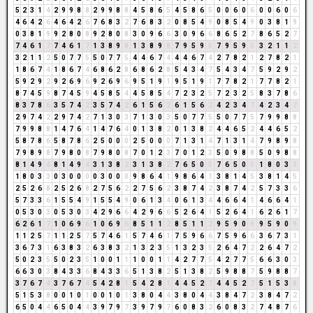
5
2
3
1
4
2
9
9
8
8
2
9
9
8
8
4
5
8
6
5
4
5
8
6
5
0
0
6
0
6
0
0
6
0
6
4
6
4
2
6
4
6
4
2
6
7
6
8
3
2
7
6
8
3
2
0
8
5
4
9
0
8
5
4
9
0
3
8
1
9
0
3
8
1
9
9
2
8
0
8
9
2
8
0
8
3
0
9
6
6
3
0
9
6
6
8
6
5
2
7
8
6
5
2
7
7
4
6
1
7
7
4
6
1
7
1
3
8
9
8
1
3
8
9
8
7
9
5
9
5
7
9
5
9
5
3
2
1
1
2
3
2
1
1
2
5
0
7
7
5
5
0
7
7
5
4
4
6
7
4
4
4
6
7
4
2
7
8
2
1
2
7
8
2
1
1
8
6
7
4
1
8
6
7
4
6
8
6
2
8
6
8
6
2
8
5
4
3
4
7
5
4
3
4
7
5
9
2
9
2
5
9
2
9
2
9
2
6
9
6
9
2
6
9
6
9
5
1
9
1
9
5
1
9
1
7
7
8
2
1
7
7
8
2
1
8
7
4
5
9
8
7
4
5
9
4
5
8
5
4
4
5
8
5
4
7
2
3
2
5
7
2
3
2
5
8
3
7
8
6
8
3
7
8
6
3
5
7
4
2
3
5
7
4
2
6
1
5
6
2
6
1
5
6
2
4
2
3
4
7
4
2
3
4
7
2
9
7
4
2
2
9
7
4
2
7
1
3
0
3
7
1
3
0
3
5
0
7
7
5
5
0
7
7
5
7
9
9
8
8
7
9
9
8
8
1
4
7
6
4
1
4
7
6
4
0
1
3
8
2
0
1
3
8
2
4
4
6
5
2
4
4
6
5
2
5
8
7
8
6
5
8
7
8
6
2
5
0
0
0
2
5
0
0
0
7
1
3
1
4
7
1
3
1
4
7
9
8
9
8
7
9
8
9
8
7
9
8
0
8
7
9
8
0
8
7
0
1
2
3
7
0
1
2
3
5
0
9
8
8
5
0
9
8
8
8
1
4
9
4
8
1
4
9
4
3
1
3
8
2
3
1
3
8
2
7
6
5
0
5
7
6
5
0
5
1
8
0
3
3
1
8
0
3
3
0
3
0
0
0
0
3
0
0
0
9
8
6
4
1
9
8
6
4
1
3
8
1
4
5
3
8
1
4
5
2
5
2
6
8
2
5
2
6
8
2
7
5
6
2
2
7
5
6
2
3
8
7
4
2
3
8
7
4
2
5
7
3
3
6
5
7
3
3
6
1
5
5
4
9
1
5
5
4
9
0
6
1
3
4
0
6
1
3
4
4
6
6
4
1
4
6
6
4
1
0
5
3
0
3
0
5
3
0
3
4
2
9
6
6
4
2
9
6
6
5
2
6
4
1
5
2
6
4
1
6
2
6
1
7
6
2
6
1
7
1
0
6
9
6
1
0
6
9
6
8
5
1
1
2
8
5
1
1
2
9
5
9
0
9
9
5
9
0
9
1
1
2
5
7
1
1
2
5
7
5
7
4
6
1
5
7
4
6
1
7
5
9
6
6
7
5
9
6
6
3
6
7
3
1
3
6
7
3
1
6
3
8
3
2
6
3
8
3
2
1
3
2
3
5
1
3
2
3
5
2
6
4
7
2
2
6
4
7
2
5
0
2
3
5
5
0
2
3
5
1
0
0
1
1
1
0
0
1
1
4
2
7
7
5
4
2
7
7
5
6
6
3
0
3
6
6
3
0
3
8
4
3
3
6
8
4
3
3
6
5
1
3
8
2
5
1
3
8
2
5
9
8
8
7
5
9
8
8
7
3
7
6
7
4
3
7
6
7
4
5
4
2
8
1
5
4
2
8
1
4
4
5
2
7
4
4
5
2
7
5
1
5
3
8
5
1
5
3
8
0
0
1
0
1
0
0
1
0
1
3
8
0
4
4
3
8
0
4
4
3
8
4
7
2
3
8
4
7
2
6
5
0
4
4
6
5
0
4
4
3
9
7
9
7
3
9
7
9
7
6
0
8
3
2
6
0
8
3
2
7
4
8
7
6