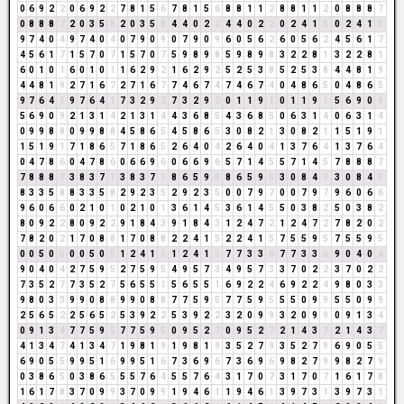
0
6
9
2
2
0
6
9
2
2
7
8
1
5
6
7
8
1
5
6
8
8
1
1
2
8
8
1
1
2
0
8
8
8
7
0
8
8
8
7
2
0
3
5
8
2
0
3
5
8
4
4
0
2
2
4
4
0
2
2
0
2
4
1
5
0
2
4
1
5
9
7
4
0
4
9
7
4
0
4
0
7
9
0
9
0
7
9
0
9
6
0
5
6
2
6
0
5
6
2
4
5
6
1
7
4
5
6
1
7
1
5
7
0
7
1
5
7
0
7
5
9
8
9
8
5
9
8
9
8
3
2
2
8
1
3
2
2
8
1
6
0
1
0
1
6
0
1
0
1
1
6
2
9
2
1
6
2
9
2
5
2
5
3
8
5
2
5
3
8
4
4
8
1
9
4
4
8
1
9
2
7
1
6
7
2
7
1
6
7
7
4
6
7
4
7
4
6
7
4
0
4
8
6
5
0
4
8
6
5
9
7
6
4
1
9
7
6
4
1
7
3
2
9
2
7
3
2
9
2
0
1
1
9
1
0
1
1
9
1
5
6
9
0
9
5
6
9
0
9
2
1
3
1
4
2
1
3
1
4
4
3
6
8
5
4
3
6
8
5
0
6
3
1
4
0
6
3
1
4
0
9
9
8
8
0
9
9
8
8
4
5
8
6
5
4
5
8
6
5
3
0
8
2
1
3
0
8
2
1
1
5
1
9
1
1
5
1
9
1
7
1
8
6
5
7
1
8
6
5
2
6
4
0
4
2
6
4
0
4
1
3
7
6
4
1
3
7
6
4
0
4
7
8
6
0
4
7
8
6
0
6
6
9
6
0
6
6
9
6
5
7
1
4
5
5
7
1
4
5
7
8
8
8
7
7
8
8
8
7
3
8
3
7
1
3
8
3
7
1
8
6
5
9
5
8
6
5
9
5
3
0
8
4
3
3
0
8
4
3
8
3
3
5
8
8
3
3
5
8
2
9
2
3
5
2
9
2
3
5
0
0
7
9
7
0
0
7
9
7
9
6
0
6
6
9
6
0
6
6
0
2
1
0
1
0
2
1
0
1
3
6
1
4
5
3
6
1
4
5
5
0
3
8
2
5
0
3
8
2
8
0
9
2
2
8
0
9
2
2
9
1
8
4
3
9
1
8
4
3
1
2
4
7
2
1
2
4
7
2
7
8
2
0
2
7
8
2
0
2
1
7
0
8
8
1
7
0
8
8
2
2
4
1
5
2
2
4
1
5
7
5
5
9
5
7
5
5
9
5
0
0
5
0
5
0
0
5
0
5
1
2
4
1
5
1
2
4
1
5
7
7
3
3
6
7
7
3
3
6
9
0
4
0
4
9
0
4
0
4
2
7
5
9
5
2
7
5
9
5
4
9
5
7
3
4
9
5
7
3
3
7
0
2
2
3
7
0
2
2
7
3
5
2
7
7
3
5
2
7
5
6
5
5
1
5
6
5
5
1
6
9
2
2
4
6
9
2
2
4
9
8
0
3
3
9
8
0
3
3
9
9
0
8
8
9
9
0
8
8
7
7
5
9
5
7
7
5
9
5
5
5
0
9
9
5
5
0
9
9
2
5
6
5
2
2
5
6
5
2
5
3
9
2
2
5
3
9
2
2
3
2
0
9
9
3
2
0
9
9
0
9
1
3
4
0
9
1
3
4
7
7
5
9
5
7
7
5
9
5
0
9
5
2
7
0
9
5
2
7
2
1
4
3
7
2
1
4
3
7
4
1
3
4
7
4
1
3
4
7
1
9
8
1
9
1
9
8
1
9
3
5
2
7
9
3
5
2
7
9
6
9
0
5
5
6
9
0
5
5
9
9
5
1
6
9
9
5
1
6
7
3
6
9
6
7
3
6
9
6
9
8
2
7
9
9
8
2
7
9
0
3
8
6
5
0
3
8
6
5
5
5
7
6
4
5
5
7
6
4
3
1
7
0
7
3
1
7
0
7
1
6
1
7
8
1
6
1
7
8
3
7
0
9
9
3
7
0
9
9
1
9
4
6
1
1
9
4
6
1
3
9
7
3
1
3
9
7
3
1