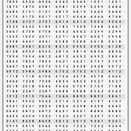
7
8
0
9
9
6
9
2
6
8
6
9
2
6
8
0
4
6
3
9
0
4
6
3
9
1
0
5
1
6
1
0
5
1
6
1
8
7
3
1
1
8
7
3
1
6
9
8
1
9
6
9
8
1
9
5
3
9
9
9
5
3
9
9
9
5
6
8
4
3
5
6
8
4
3
3
1
3
1
4
3
1
3
1
4
6
8
1
9
1
6
8
1
9
1
3
6
6
0
6
3
6
6
0
6
0
1
7
5
3
0
1
7
5
3
0
5
1
7
8
0
5
1
7
8
6
4
4
6
1
6
4
4
6
1
4
7
4
8
3
4
7
4
8
3
2
7
3
7
1
2
7
3
7
1
6
4
1
4
5
6
4
1
4
5
9
3
5
4
9
9
3
5
4
9
0
5
2
3
5
0
5
2
3
5
5
1
8
3
2
5
1
8
3
2
7
4
0
8
8
7
4
0
8
8
5
6
6
7
4
5
6
6
7
4
0
7
5
8
4
0
7
5
8
4
6
0
6
2
8
6
0
6
2
8
3
2
9
9
9
3
2
9
9
9
1
0
3
3
6
1
0
3
3
6
2
3
7
1
8
2
3
7
1
8
6
9
6
7
4
6
9
6
7
4
5
9
9
8
8
5
9
9
8
8
4
4
4
1
5
4
4
4
1
5
5
5
8
8
7
5
5
8
8
7
3
6
1
8
9
3
6
1
8
9
0
4
8
1
9
0
4
8
1
9
8
2
1
0
1
8
2
1
0
1
5
9
5
5
1
5
9
5
5
1
6
1
2
8
1
6
1
2
8
1
6
9
3
3
6
6
9
3
3
6
2
8
1
4
5
2
8
1
4
5
6
8
4
6
1
6
8
4
6
1
7
0
9
4
4
7
0
9
4
4
6
8
1
2
3
6
8
1
2
3
6
9
9
2
2
6
9
9
2
2
3
8
0
4
4
3
8
0
4
4
7
8
3
4
7
7
8
3
4
7
4
6
2
1
3
4
6
2
1
3
5
7
9
7
7
5
7
9
7
7
3
6
6
7
4
3
6
6
7
4
5
5
7
2
9
5
5
7
2
9
2
4
2
8
1
2
4
2
8
1
0
0
7
2
9
0
0
7
2
9
3
9
8
4
3
3
9
8
4
3
5
7
5
2
7
5
7
5
2
7
4
1
1
2
3
4
1
1
2
3
1
7
1
8
9
1
7
1
8
9
6
7
0
6
6
6
7
0
6
6
4
5
7
8
6
4
5
7
8
6
0
4
6
0
6
0
4
6
0
6
7
2
4
8
3
7
2
4
8
3
4
8
3
4
7
4
8
3
4
7
4
3
2
7
9
4
3
2
7
9
2
5
1
8
9
2
5
1
8
9
9
5
4
6
1
9
5
4
6
1
5
7
0
9
9
5
7
0
9
9
7
1
8
8
7
7
1
8
8
7
2
2
8
7
6
2
2
8
7
6
0
8
8
8
7
0
8
8
8
7
0
3
6
2
8
0
3
6
2
8
1
9
1
5
6
1
9
1
5
6
7
5
6
6
3
7
5
6
6
3
8
8
9
3
3
8
8
9
3
3
9
8
6
1
7
9
8
6
1
7
9
5
4
2
6
9
5
4
2
6
3
2
1
4
5
3
2
1
4
5
4
1
0
7
7
4
1
0
7
7
3
3
4
1
5
3
3
4
1
5
2
8
5
4
9
2
8
5
4
9
4
2
9
8
8
4
2
9
8
8
0
6
4
3
7
0
6
4
3
7
0
8
7
2
9
0
8
7
2
9
8
6
0
1
1
8
6
0
1
1
8
8
8
0
8
8
8
8
0
8
6
4
3
4
7
6
4
3
4
7
1
3
2
2
4
1
3
2
2
4
2
2
5
7
3
2
2
5
7
3
3
1
4
1
5
3
1
4
1
5
8
6
3
8
2
8
6
3
8
2
3
0
1
2
3
3
0
1
2
3
9
2
6
1
7
9
2
6
1
7
5
9
1
9
1
5
9
1
9
1
5
9
6
5
2
5
9
6
5
2
7
2
2
2
4
7
2
2
2
4
9
2
6
4
1