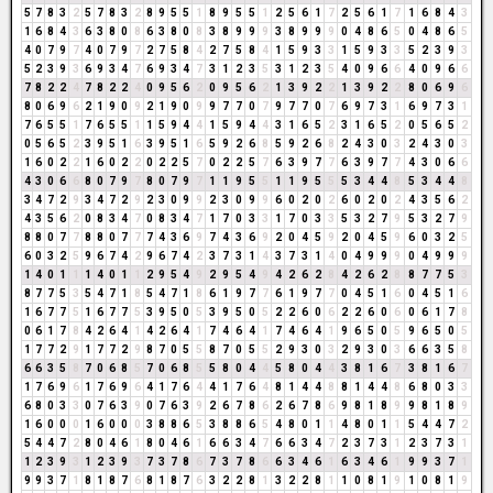
5
7
8
3
2
5
7
8
3
2
8
9
5
5
1
8
9
5
5
1
2
5
6
1
7
2
5
6
1
7
1
6
8
4
3
1
6
8
4
3
6
3
8
0
8
6
3
8
0
8
3
8
9
9
9
3
8
9
9
9
0
4
8
6
5
0
4
8
6
5
4
0
7
9
7
4
0
7
9
7
2
7
5
8
4
2
7
5
8
4
1
5
9
3
3
1
5
9
3
3
5
2
3
9
3
5
2
3
9
3
6
9
3
4
7
6
9
3
4
7
3
1
2
3
5
3
1
2
3
5
4
0
9
6
6
4
0
9
6
6
7
8
2
2
4
7
8
2
2
4
0
9
5
6
2
0
9
5
6
2
1
3
9
2
2
1
3
9
2
2
8
0
6
9
6
8
0
6
9
6
2
1
9
0
9
2
1
9
0
9
9
7
7
0
7
9
7
7
0
7
6
9
7
3
1
6
9
7
3
1
7
6
5
5
1
7
6
5
5
1
1
5
9
4
4
1
5
9
4
4
3
1
6
5
2
3
1
6
5
2
0
5
6
5
2
0
5
6
5
2
3
9
5
1
6
3
9
5
1
6
5
9
2
6
8
5
9
2
6
8
2
4
3
0
3
2
4
3
0
3
1
6
0
2
2
1
6
0
2
2
0
2
2
5
7
0
2
2
5
7
6
3
9
7
7
6
3
9
7
7
4
3
0
6
6
4
3
0
6
6
8
0
7
9
7
8
0
7
9
7
1
1
9
5
5
1
1
9
5
5
5
3
4
4
8
5
3
4
4
8
3
4
7
2
9
3
4
7
2
9
2
3
0
9
9
2
3
0
9
9
6
0
2
0
2
6
0
2
0
2
4
3
5
6
2
4
3
5
6
2
0
8
3
4
7
0
8
3
4
7
1
7
0
3
3
1
7
0
3
3
5
3
2
7
9
5
3
2
7
9
8
8
0
7
7
8
8
0
7
7
7
4
3
6
9
7
4
3
6
9
2
0
4
5
9
2
0
4
5
9
6
0
3
2
5
6
0
3
2
5
9
6
7
4
2
9
6
7
4
2
3
7
3
1
4
3
7
3
1
4
0
4
9
9
9
0
4
9
9
9
1
4
0
1
1
1
4
0
1
1
2
9
5
4
9
2
9
5
4
9
4
2
6
2
8
4
2
6
2
8
8
7
7
5
3
8
7
7
5
3
5
4
7
1
8
5
4
7
1
8
6
1
9
7
7
6
1
9
7
7
0
4
5
1
6
0
4
5
1
6
1
6
7
7
5
1
6
7
7
5
3
9
5
0
5
3
9
5
0
5
2
2
6
0
6
2
2
6
0
6
0
6
1
7
8
0
6
1
7
8
4
2
6
4
1
4
2
6
4
1
7
4
6
4
1
7
4
6
4
1
9
6
5
0
5
9
6
5
0
5
1
7
7
2
9
1
7
7
2
9
8
7
0
5
5
8
7
0
5
5
2
9
3
0
3
2
9
3
0
3
6
6
3
5
8
6
6
3
5
8
7
0
6
8
5
7
0
6
8
5
5
8
0
4
4
5
8
0
4
4
3
8
1
6
7
3
8
1
6
7
1
7
6
9
6
1
7
6
9
6
4
1
7
6
4
4
1
7
6
4
8
1
4
4
8
8
1
4
4
8
6
8
0
3
3
6
8
0
3
3
0
7
6
3
9
0
7
6
3
9
2
6
7
8
6
2
6
7
8
6
9
8
1
8
9
9
8
1
8
9
1
6
0
0
0
1
6
0
0
0
3
8
8
6
5
3
8
8
6
5
4
8
0
1
1
4
8
0
1
1
5
4
4
7
2
5
4
4
7
2
8
0
4
6
1
8
0
4
6
1
6
6
3
4
7
6
6
3
4
7
2
3
7
3
1
2
3
7
3
1
1
2
3
9
3
1
2
3
9
3
7
3
7
8
6
7
3
7
8
6
6
3
4
6
1
6
3
4
6
1
9
9
3
7
1
9
9
3
7
1
8
1
8
7
6
8
1
8
7
6
3
2
2
8
1
3
2
2
8
1
1
0
8
1
9
1
0
8
1
9