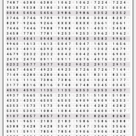
7
4
8
7
6
6
3
8
0
8
6
3
8
0
8
1
0
6
2
8
1
0
6
2
8
7
2
2
4
6
7
2
2
4
6
9
5
3
8
2
9
5
3
8
2
3
1
8
0
8
3
1
8
0
8
5
7
2
1
3
5
7
2
1
3
0
0
0
4
4
0
0
0
4
4
5
4
5
6
2
5
4
5
6
2
3
9
8
6
5
3
9
8
6
5
0
3
5
2
7
0
3
5
2
7
3
7
4
6
1
3
7
4
6
1
9
7
0
9
9
9
7
0
9
9
3
0
8
4
3
3
0
8
4
3
8
2
8
7
6
8
2
8
7
6
9
2
6
6
3
9
2
6
6
3
X
X
X
X
X
X
X
X
X
X
2
6
6
1
7
2
6
6
1
7
7
4
4
6
1
7
4
4
6
1
7
9
8
8
7
7
9
8
8
7
4
0
5
1
6
4
0
5
1
6
3
4
5
8
4
3
4
5
8
4
7
7
8
1
9
7
7
8
1
9
9
2
5
3
8
9
2
5
3
8
3
9
6
2
8
3
9
6
2
8
4
0
4
1
5
4
0
4
1
5
0
9
4
8
3
0
9
4
8
3
0
5
8
3
2
0
5
8
3
2
9
9
6
0
6
9
9
6
0
6
1
6
1
3
4
1
6
1
3
4
5
0
4
7
2
5
0
4
7
2
1
6
5
6
2
1
6
5
6
2
4
0
1
3
4
4
0
1
3
4
6
3
9
2
2
6
3
9
2
2
1
3
0
2
2
1
3
0
2
2
4
6
7
9
7
4
6
7
9
7
2
0
3
2
5
2
0
3
2
5
0
0
4
2
6
0
0
4
2
6
6
9
0
0
0
6
9
0
0
0
2
4
7
0
7
2
4
7
0
7
0
9
1
1
2
0
9
1
1
2
4
0
7
6
4
4
0
7
6
4
0
2
3
2
5
0
2
3
2
5
3
0
7
7
5
3
0
7
7
5
9
0
2
2
4
9
0
2
2
4
2
9
1
3
4
2
9
1
3
4
4
6
6
7
4
4
6
6
7
4
4
9
2
3
5
4
9
2
3
5
0
7
2
6
8
0
7
2
6
8
7
1
4
9
4
7
1
4
9
4
6
2
8
0
8
6
2
8
0
8
8
6
6
1
7
8
6
6
1
7
8
3
1
0
1
8
3
1
0
1
1
1
1
6
7
1
1
1
6
7
7
3
8
6
5
7
3
8
6
5
1
0
2
4
6
1
0
2
4
6
3
1
7
7
5
3
1
7
7
5
8
3
1
6
7
8
3
1
6
7
0
7
4
8
3
0
7
4
8
3
0
3
4
5
9
0
3
4
5
9
4
5
9
5
5
4
5
9
5
5
1
1
3
5
8
1
1
3
5
8
6
3
5
3
8
6
3
5
3
8
4
9
3
7
1
4
9
3
7
1
5
6
6
5
2
5
6
6
5
2
2
3
5
1
6
2
3
5
1
6
5
1
0
8
8
5
1
0
8
8
4
3
5
3
8
4
3
5
3
8
6
5
0
5
5
6
5
0
5
5
6
9
0
9
9
6
9
0
9
9
6
3
5
3
8
6
3
5
3
8
1
5
7
3
1
1
5
7
3
1
0
9
4
5
9
0
9
4
5
9
4
2
8
2
1
4
2
8
2
1
5
3
0
5
5
5
3
0
5
5
1
0
8
4
3
1
0
8
4
3
4
4
0
0
0
4
4
0
0
0
9
1
0
7
7
9
1
0
7
7
8
0
5
7
3
8
0
5
7
3
8
7
0
1
1
8
7
0
1
1
8
2
6
8
5
8
2
6
8
5
9
6
5
1
6
9
6
5
1
6
2
1
8
3
2
2
1
8
3
2
1
5
8
6
5
1
5
8
6
5
6
3
8
8
7
6
3
8
8
7
3
4
2
8
1
3
4
2
8
1
3
5
4
7
2
3
5
4
7
2
3
5
6
6
3
3
5
6
6
3
5
9
1
1
2
5
9
1
1
2
7
8
5
4
9
7
8
5
4
9
3
9
0
6
6
3
9
0
6
6
8
2
2
8
1