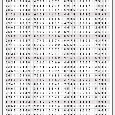
2
8
5
6
2
2
8
5
6
2
4
7
7
3
1
4
7
7
3
1
0
7
5
1
6
0
7
5
1
6
7
3
1
1
2
7
3
1
1
2
8
3
8
1
9
8
3
8
1
9
5
0
1
9
1
5
0
1
9
1
1
5
5
4
9
1
5
5
4
9
2
0
4
3
7
2
0
4
3
7
3
5
8
9
8
3
5
8
9
8
5
9
8
5
4
5
9
8
5
4
7
1
3
6
9
7
1
3
6
9
6
1
2
9
2
6
1
2
9
2
4
4
1
5
6
4
4
1
5
6
8
5
9
3
3
8
5
9
3
3
1
2
2
3
5
1
2
2
3
5
6
8
5
6
2
6
8
5
6
2
1
0
8
5
4
1
0
8
5
4
5
9
3
7
1
5
9
3
7
1
2
8
7
7
5
2
8
7
7
5
4
2
5
1
6
4
2
5
1
6
0
3
9
4
4
0
3
9
4
4
5
0
6
5
2
5
0
6
5
2
7
5
8
6
5
7
5
8
6
5
4
6
1
3
4
4
6
1
3
4
2
6
5
4
9
2
6
5
4
9
1
4
9
7
7
1
4
9
7
7
6
9
1
2
3
6
9
1
2
3
3
6
1
2
3
3
6
1
2
3
5
5
8
2
1
5
5
8
2
1
0
3
8
6
5
0
3
8
6
5
8
5
2
7
9
8
5
2
7
9
2
8
8
4
3
2
8
8
4
3
1
7
4
7
2
1
7
4
7
2
9
9
7
4
2
9
9
7
4
2
4
3
7
9
7
4
3
7
9
7
3
7
1
3
4
3
7
1
3
4
5
7
2
2
4
5
7
2
2
4
6
5
5
9
5
6
5
5
9
5
7
9
1
9
1
7
9
1
9
1
2
8
1
5
6
2
8
1
5
6
0
5
2
3
5
0
5
2
3
5
1
9
9
8
8
1
9
9
8
8
8
5
2
6
8
8
5
2
6
8
4
7
1
1
2
4
7
1
1
2
3
5
9
5
5
3
5
9
5
5
9
3
9
1
1
9
3
9
1
1
2
6
4
5
9
2
6
4
5
9
9
1
6
2
8
9
1
6
2
8
5
9
1
9
1
5
9
1
9
1
6
9
2
8
1
6
9
2
8
1
1
3
6
6
3
1
3
6
6
3
4
6
2
5
7
4
6
2
5
7
7
3
0
6
6
7
3
0
6
6
0
1
4
1
5
0
1
4
1
5
2
2
8
3
2
2
2
8
3
2
3
5
4
2
6
3
5
4
2
6
5
4
6
9
6
5
4
6
9
6
1
7
7
9
7
1
7
7
9
7
8
1
0
5
5
8
1
0
5
5
2
6
1
1
2
2
6
1
1
2
7
3
3
8
2
7
3
3
8
2
4
6
8
0
8
4
6
8
0
8
9
9
7
6
4
9
9
7
6
4
0
2
0
8
8
0
2
0
8
8
1
1
6
7
4
1
1
6
7
4
3
7
2
5
7
3
7
2
5
7
5
7
4
1
5
5
7
4
1
5
8
0
1
5
6
8
0
1
5
6
2
2
4
9
4
2
2
4
9
4
1
2
3
3
6
1
2
3
3
6
9
8
6
1
7
9
8
6
1
7
3
8
4
8
3
3
8
4
8
3
4
5
1
7
8
4
5
1
7
8
5
1
8
4
3
5
1
8
4
3
2
0
3
9
3
2
0
3
9
3
7
4
1
8
9
7
4
1
8
9
6
5
8
8
7
6
5
8
8
7
1
7
8
0
8
1
7
8
0
8
3
3
4
0
4
3
3
4
0
4
4
8
2
4
6
4
8
2
4
6
8
1
9
8
8
8
1
9
8
8
5
1
3
2
5
5
1
3
2
5
0
4
4
8
3
0
4
4
8
3
1
8
6
8
5
1
8
6
8
5
2
0
6
2
8
2
0
6
2
8
9
2
9
4
4
9
2
9
4
4
3
8
8
6
5
3
8
8
6
5
4
0
8
5
4
4
0
8
5
4
7
7
6
8
5
7
7
6
8
5
0
4
3
8
2
0
4
3
8
2
1
0
6
7
4
1
0
6
7
4
6
0
3
2
5
6
0
3
2
5
5
4
1
7
8
5
4
1
7
8
0
7
9
7
7
0
7
9
7
7
2
2
8
3
2