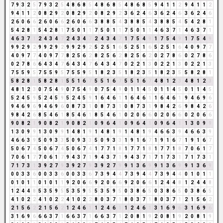
7
9
3
2
5
7
9
3
2
5
4
8
6
8
5
4
8
6
8
5
4
8
6
8
5
9
4
1
1
2
9
4
1
1
2
9
4
1
1
2
0
8
2
9
2
0
8
2
9
2
0
8
2
9
2
3
6
2
4
6
3
6
2
4
6
3
6
2
4
6
2
6
0
6
6
2
6
0
6
6
2
6
0
6
6
3
8
8
5
4
3
8
8
5
4
3
8
8
5
4
5
4
2
8
1
5
4
2
8
1
5
4
2
8
1
7
5
0
1
1
7
5
0
1
1
7
5
0
1
1
4
6
3
7
1
4
6
3
7
1
4
6
3
7
1
2
4
3
4
7
2
4
3
4
7
2
4
3
4
7
1
7
5
4
9
1
7
5
4
9
1
7
5
4
9
9
9
2
9
2
9
9
2
9
2
9
9
2
9
2
5
2
5
1
6
5
2
5
1
6
5
2
5
1
6
4
0
9
7
7
4
0
9
7
7
4
0
9
7
7
8
2
5
6
2
8
2
5
6
2
8
2
5
6
2
0
2
7
8
6
0
2
7
8
6
0
2
7
8
6
6
4
3
4
7
6
4
3
4
7
6
4
3
4
7
0
2
2
1
3
0
2
2
1
3
0
2
2
1
3
7
5
5
9
5
7
5
5
9
5
7
5
5
9
5
1
8
2
3
5
1
8
2
3
5
1
8
2
3
5
5
8
2
8
1
5
8
2
8
1
5
8
2
8
1
5
5
1
6
7
5
5
1
6
7
5
5
1
6
7
4
8
1
2
3
4
8
1
2
3
4
8
1
2
3
0
7
5
4
9
0
7
5
4
9
0
7
5
4
9
0
1
1
4
5
0
1
1
4
5
0
1
1
4
5
5
2
4
5
9
5
2
4
5
9
5
2
4
5
9
1
6
4
6
1
1
6
4
6
1
1
6
4
6
1
9
4
6
9
6
9
4
6
9
6
9
4
6
9
6
0
8
7
3
1
0
8
7
3
1
0
8
7
3
1
9
8
4
2
6
9
8
4
2
6
9
8
4
2
6
8
5
4
6
1
8
5
4
6
1
8
5
4
6
1
0
2
0
6
6
0
2
0
6
6
0
2
0
6
6
9
0
8
2
1
9
0
8
2
1
9
0
8
2
1
0
9
6
4
1
0
9
6
4
1
0
9
6
4
1
1
3
0
9
9
1
3
0
9
9
1
3
0
9
9
1
4
8
1
9
1
4
8
1
9
1
4
8
1
9
4
6
6
3
9
4
6
6
3
9
4
6
6
3
9
5
0
9
3
3
5
0
9
3
3
5
0
9
3
3
1
9
1
6
7
1
9
1
6
7
1
9
1
6
7
5
0
6
7
4
5
0
6
7
4
5
0
6
7
4
1
7
7
1
8
1
7
7
1
8
1
7
7
1
8
7
0
6
1
7
7
0
6
1
7
7
0
6
1
7
9
4
3
7
1
9
4
3
7
1
9
4
3
7
1
7
1
7
3
1
7
1
7
3
1
7
1
7
3
1
3
9
2
7
9
3
9
2
7
9
3
9
2
7
9
9
1
3
6
9
9
1
3
6
9
9
1
3
6
9
0
0
3
3
6
0
0
3
3
6
0
0
3
3
6
7
3
9
4
4
7
3
9
4
4
7
3
9
4
4
0
1
0
1
1
0
1
0
1
1
0
1
0
1
1
9
2
0
6
6
9
2
0
6
6
9
2
0
6
6
1
2
4
4
8
1
2
4
4
8
1
2
4
4
8
5
3
5
9
5
5
3
5
9
5
5
3
5
9
5
0
3
8
6
5
0
3
8
6
5
0
3
8
6
5
4
1
0
2
2
4
1
0
2
2
4
1
0
2
2
8
0
3
7
1
8
0
3
7
1
8
0
3
7
1
2
1
5
6
2
2
1
5
6
2
2
1
5
6
2
1
2
4
6
1
1
2
4
6
1
1
2
4
6
1
3
1
6
9
6
3
1
6
9
6
3
1
6
9
6
6
6
3
7
1
6
6
3
7
1
6
6
3
7
1
2
0
8
1
9
2
0
8
1
9
2
0
8
1
9