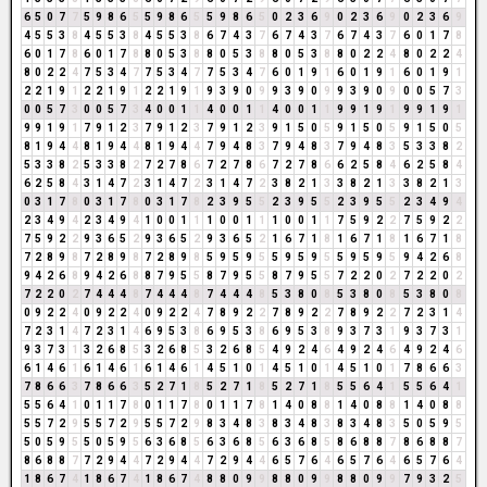
6
5
0
7
7
5
9
8
6
5
5
9
8
6
5
5
9
8
6
5
0
2
3
6
9
0
2
3
6
9
0
2
3
6
9
4
5
5
3
8
4
5
5
3
8
4
5
5
3
8
6
7
4
3
7
6
7
4
3
7
6
7
4
3
7
6
0
1
7
8
6
0
1
7
8
6
0
1
7
8
8
0
5
3
8
8
0
5
3
8
8
0
5
3
8
8
0
2
2
4
8
0
2
2
4
8
0
2
2
4
7
5
3
4
7
7
5
3
4
7
7
5
3
4
7
6
0
1
9
1
6
0
1
9
1
6
0
1
9
1
2
2
1
9
1
2
2
1
9
1
2
2
1
9
1
9
3
9
0
9
9
3
9
0
9
9
3
9
0
9
0
0
5
7
3
0
0
5
7
3
0
0
5
7
3
4
0
0
1
1
4
0
0
1
1
4
0
0
1
1
9
9
1
9
1
9
9
1
9
1
9
9
1
9
1
7
9
1
2
3
7
9
1
2
3
7
9
1
2
3
9
1
5
0
5
9
1
5
0
5
9
1
5
0
5
8
1
9
4
4
8
1
9
4
4
8
1
9
4
4
7
9
4
8
3
7
9
4
8
3
7
9
4
8
3
5
3
3
8
2
5
3
3
8
2
5
3
3
8
2
7
2
7
8
6
7
2
7
8
6
7
2
7
8
6
6
2
5
8
4
6
2
5
8
4
6
2
5
8
4
3
1
4
7
2
3
1
4
7
2
3
1
4
7
2
3
8
2
1
3
3
8
2
1
3
3
8
2
1
3
0
3
1
7
8
0
3
1
7
8
0
3
1
7
8
2
3
9
5
5
2
3
9
5
5
2
3
9
5
5
2
3
4
9
4
2
3
4
9
4
2
3
4
9
4
1
0
0
1
1
1
0
0
1
1
1
0
0
1
1
7
5
9
2
2
7
5
9
2
2
7
5
9
2
2
9
3
6
5
2
9
3
6
5
2
9
3
6
5
2
1
6
7
1
8
1
6
7
1
8
1
6
7
1
8
7
2
8
9
8
7
2
8
9
8
7
2
8
9
8
5
9
5
9
5
5
9
5
9
5
5
9
5
9
5
9
4
2
6
8
9
4
2
6
8
9
4
2
6
8
8
7
9
5
5
8
7
9
5
5
8
7
9
5
5
7
2
2
0
2
7
2
2
0
2
7
2
2
0
2
7
4
4
4
8
7
4
4
4
8
7
4
4
4
8
5
3
8
0
8
5
3
8
0
8
5
3
8
0
8
0
9
2
2
4
0
9
2
2
4
0
9
2
2
4
7
8
9
2
2
7
8
9
2
2
7
8
9
2
2
7
2
3
1
4
7
2
3
1
4
7
2
3
1
4
6
9
5
3
8
6
9
5
3
8
6
9
5
3
8
9
3
7
3
1
9
3
7
3
1
9
3
7
3
1
3
2
6
8
5
3
2
6
8
5
3
2
6
8
5
4
9
2
4
6
4
9
2
4
6
4
9
2
4
6
6
1
4
6
1
6
1
4
6
1
6
1
4
6
1
4
5
1
0
1
4
5
1
0
1
4
5
1
0
1
7
8
6
6
3
7
8
6
6
3
7
8
6
6
3
5
2
7
1
8
5
2
7
1
8
5
2
7
1
8
5
5
6
4
1
5
5
6
4
1
5
5
6
4
1
0
1
1
7
8
0
1
1
7
8
0
1
1
7
8
1
4
0
8
8
1
4
0
8
8
1
4
0
8
8
5
5
7
2
9
5
5
7
2
9
5
5
7
2
9
8
3
4
8
3
8
3
4
8
3
8
3
4
8
3
5
0
5
9
5
5
0
5
9
5
5
0
5
9
5
6
3
6
8
5
6
3
6
8
5
6
3
6
8
5
8
6
8
8
7
8
6
8
8
7
8
6
8
8
7
7
2
9
4
4
7
2
9
4
4
7
2
9
4
4
6
5
7
6
4
6
5
7
6
4
6
5
7
6
4
1
8
6
7
4
1
8
6
7
4
1
8
6
7
4
8
8
0
9
9
8
8
0
9
9
8
8
0
9
9
7
9
3
2
5