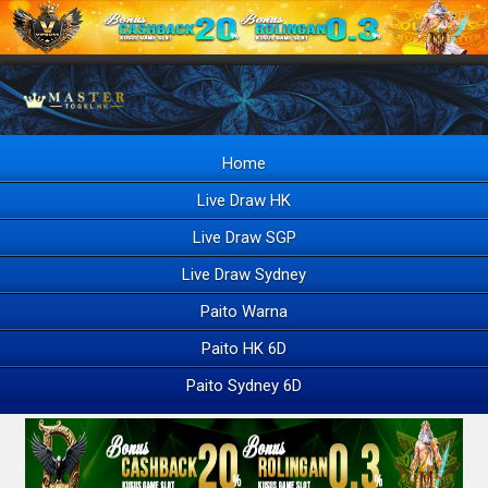
Home
Live Draw HK
Live Draw SGP
Live Draw Sydney
Paito Warna
Paito HK 6D
Paito Sydney 6D