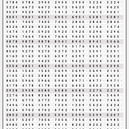
0
7
8
4
3
0
7
8
4
3
2
9
0
0
0
2
9
0
0
0
2
9
0
0
0
3
2
2
4
6
3
2
2
4
6
3
2
2
4
6
6
6
7
2
9
6
6
7
2
9
6
6
7
2
9
0
6
2
5
7
0
6
2
5
7
0
6
2
5
7
9
5
2
9
2
9
5
2
9
2
9
5
2
9
2
1
4
1
2
3
1
4
1
2
3
1
4
1
2
3
9
0
0
1
1
9
0
0
1
1
9
0
0
1
1
6
9
5
1
6
6
9
5
1
6
6
9
5
1
6
5
3
8
1
9
5
3
8
1
9
5
3
8
1
9
7
4
0
5
5
7
4
0
5
5
7
4
0
5
5
2
8
4
0
4
2
8
4
0
4
2
8
4
0
4
8
3
2
6
8
8
3
2
6
8
8
3
2
6
8
0
1
6
6
3
0
1
6
6
3
0
1
6
6
3
1
4
7
4
2
1
4
7
4
2
1
4
7
4
2
5
9
2
0
2
5
9
2
0
2
5
9
2
0
2
0
2
9
6
6
0
2
9
6
6
0
2
9
6
6
7
6
6
4
1
7
6
6
4
1
7
6
6
4
1
9
6
0
5
5
9
6
0
5
5
9
6
0
5
5
9
8
7
8
6
9
8
7
8
6
9
8
7
8
6
8
9
4
1
5
8
9
4
1
5
8
9
4
1
5
5
0
6
6
3
5
0
6
6
3
5
0
6
6
3
0
1
7
6
4
0
1
7
6
4
0
1
7
6
4
8
5
6
3
9
8
5
6
3
9
8
5
6
3
9
9
2
7
0
7
9
2
7
0
7
9
2
7
0
7
3
3
9
1
1
3
3
9
1
1
3
3
9
1
1
0
1
6
3
9
0
1
6
3
9
0
1
6
3
9
6
3
9
7
7
6
3
9
7
7
6
3
9
7
7
5
5
0
2
2
5
5
0
2
2
5
5
0
2
2
9
4
2
5
7
9
4
2
5
7
9
4
2
5
7
3
3
5
4
9
3
3
5
4
9
3
3
5
4
9
4
8
5
1
6
4
8
5
1
6
4
8
5
1
6
0
3
9
5
5
0
3
9
5
5
0
3
9
5
5
1
5
4
3
7
1
5
4
3
7
1
5
4
3
7
3
6
9
9
9
3
6
9
9
9
3
6
9
9
9
2
1
0
5
5
2
1
0
5
5
2
1
0
5
5
3
8
8
0
8
3
8
8
0
8
3
8
8
0
8
8
6
5
0
5
8
6
5
0
5
8
6
5
0
5
5
9
6
6
3
5
9
6
6
3
5
9
6
6
3
8
9
7
1
8
8
9
7
1
8
8
9
7
1
8
4
1
7
8
6
4
1
7
8
6
4
1
7
8
6
6
4
0
2
2
6
4
0
2
2
6
4
0
2
2
3
9
3
8
2
3
9
3
8
2
3
9
3
8
2
6
5
8
0
8
6
5
8
0
8
6
5
8
0
8
2
2
7
6
4
2
2
7
6
4
2
2
7
6
4
8
3
6
8
5
8
3
6
8
5
8
3
6
8
5
3
4
6
9
6
3
4
6
9
6
3
4
6
9
6
6
7
7
3
1
6
7
7
3
1
6
7
7
3
1
7
5
0
0
0
7
5
0
0
0
7
5
0
0
0
7
4
9
6
6
7
4
9
6
6
7
4
9
6
6
1
3
0
9
9
1
3
0
9
9
1
3
0
9
9
5
4
2
4
6
5
4
2
4
6
5
4
2
4
6
0
7
0
2
2
0
7
0
2
2
0
7
0
2
2
9
3
9
3
3
9
3
9
3
3
9
3
9
3
3
2
8
5
2
7
2
8
5
2
7
2
8
5
2
7
5
3
9
9
9
5
3
9
9
9
5
3
9
9
9
5
2
0
7
7
5
2
0
7
7
5
2
0
7
7
7
0
5
6
2
7
0
5
6
2
7
0
5
6
2
6
9
8
5
4
6
9
8
5
4
6
9
8
5
4
4
9
1
9
1
4
9
1
9
1
4
9
1
9
1
8
2
0
2
2
8
2
0
2
2
8
2
0
2
2