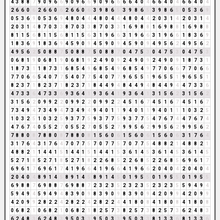
4
3
8
8
7
9
0
9
6
6
9
0
9
6
6
9
0
9
6
6
6
6
4
0
4
6
6
4
0
4
6
6
4
0
4
2
6
6
0
6
2
6
6
0
6
2
6
6
0
6
3
9
8
6
5
3
9
8
6
5
3
9
8
6
5
0
5
3
6
9
0
5
3
6
9
0
5
3
6
9
4
8
0
4
4
4
8
0
4
4
4
8
0
4
4
2
0
3
1
4
2
0
3
1
4
2
0
3
1
4
8
7
0
3
3
8
7
0
3
3
8
7
0
3
3
1
6
9
8
8
1
6
9
8
8
1
6
9
8
8
8
1
1
5
6
8
1
1
5
6
8
1
1
5
6
3
1
9
6
6
3
1
9
6
6
3
1
9
6
6
1
8
3
6
9
1
8
3
6
9
1
8
3
6
9
4
5
9
0
9
4
5
9
0
9
4
5
9
0
9
4
9
5
6
2
4
9
5
6
2
4
9
5
6
2
5
0
8
8
7
5
0
8
8
7
5
0
8
8
7
0
4
7
5
3
0
4
7
5
3
0
4
7
5
3
0
6
8
1
9
0
6
8
1
9
0
6
8
1
9
2
4
9
0
9
2
4
9
0
9
2
4
9
0
9
1
8
7
3
1
1
8
7
3
1
1
8
7
3
1
6
8
5
4
9
6
8
5
4
9
6
8
5
4
9
7
7
0
6
6
7
7
0
6
6
7
7
0
6
6
5
4
0
7
7
5
4
0
7
7
5
4
0
7
7
9
6
5
5
1
9
6
5
5
1
9
6
5
5
1
8
2
3
7
1
8
2
3
7
1
8
2
3
7
1
8
4
4
9
4
8
4
4
9
4
8
4
4
9
4
4
7
3
3
6
4
7
3
3
6
4
7
3
3
6
9
3
6
4
1
9
3
6
4
1
9
3
6
4
1
3
1
5
6
2
3
1
5
6
2
3
1
5
6
2
0
9
9
2
2
0
9
9
2
2
0
9
9
2
2
4
5
1
6
7
4
5
1
6
7
4
5
1
6
7
7
3
4
9
4
7
3
4
9
4
7
3
4
9
4
9
4
0
1
1
9
4
0
1
1
9
4
0
1
1
1
0
3
2
5
1
0
3
2
5
1
0
3
2
5
9
3
7
7
5
9
3
7
7
5
9
3
7
7
5
4
7
6
7
4
4
7
6
7
4
4
7
6
7
4
0
5
5
2
7
0
5
5
2
7
0
5
5
2
7
9
9
5
6
2
9
9
5
6
2
9
9
5
6
2
7
8
8
0
8
7
8
8
0
8
7
8
8
0
8
1
5
6
0
6
1
5
6
0
6
1
5
6
0
6
3
1
7
6
4
3
1
7
6
4
3
1
7
6
4
7
0
7
7
5
7
0
7
7
5
7
0
7
7
5
4
8
8
2
1
4
8
8
2
1
4
8
8
2
1
1
4
4
1
5
1
4
4
1
5
1
4
4
1
5
3
6
1
4
5
3
6
1
4
5
3
6
1
4
5
5
2
7
1
8
5
2
7
1
8
5
2
7
1
8
2
2
6
8
5
2
2
6
8
5
2
2
6
8
5
6
9
6
1
7
6
9
6
1
7
6
9
6
1
7
4
1
9
6
6
4
1
9
6
6
4
1
9
6
6
2
0
4
0
4
2
0
4
0
4
2
0
4
0
4
8
9
1
4
5
8
9
1
4
5
8
9
1
4
5
0
1
9
5
5
0
1
9
5
5
0
1
9
5
5
6
9
8
8
7
6
9
8
8
7
6
9
8
8
7
2
3
2
3
5
2
3
2
3
5
2
3
2
3
5
5
9
4
9
4
5
9
4
9
4
5
9
4
9
4
8
3
9
0
9
8
3
9
0
9
8
3
9
0
9
4
2
0
9
9
4
2
0
9
9
4
2
0
9
9
2
8
2
2
4
2
8
2
2
4
2
8
2
2
4
4
1
8
0
8
4
1
8
0
8
4
1
8
0
8
0
6
8
2
1
0
6
8
2
1
0
6
8
2
1
8
2
5
7
3
8
2
5
7
3
8
2
5
7
3
6
2
4
8
3
6
2
4
8
3
6
2
4
8
3
9
5
0
3
3
9
5
0
3
3
9
5
0
3
3
8
1
3
3
6
8
1
3
3
6