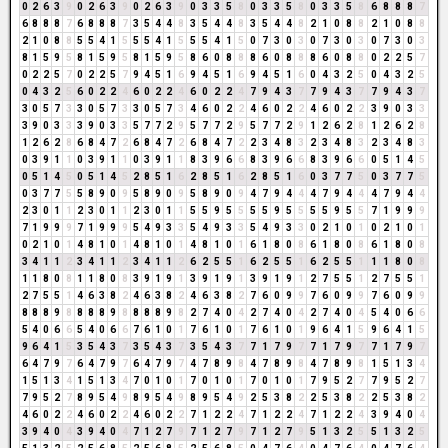
0
2
6
3
9
0
2
6
3
9
0
2
6
3
9
0
3
3
5
8
0
3
3
5
8
0
3
3
5
8
6
8
8
8
7
6
8
8
8
7
6
8
8
8
7
3
5
4
4
8
3
5
4
4
8
3
5
4
4
8
2
1
0
8
8
2
1
0
8
8
2
1
0
8
8
5
5
4
1
5
5
5
4
1
5
5
5
4
1
5
0
7
3
0
3
0
7
3
0
3
0
7
3
0
3
8
1
5
9
5
8
1
5
9
5
8
1
5
9
5
8
6
0
8
8
8
6
0
8
8
8
6
0
8
8
0
2
2
5
7
0
2
2
5
7
0
2
2
5
7
9
4
5
1
6
9
4
5
1
6
9
4
5
1
6
0
4
3
2
5
0
4
3
2
5
0
4
3
2
5
6
0
2
2
4
6
0
2
2
4
6
0
2
2
4
7
9
4
3
7
7
9
4
3
7
7
9
4
3
7
3
0
5
7
3
3
0
5
7
3
3
0
5
7
3
4
6
0
2
2
4
6
0
2
2
4
6
0
2
2
3
9
0
3
3
3
9
0
3
3
3
9
0
3
3
5
7
7
2
9
5
7
7
2
9
5
7
7
2
9
1
2
6
2
8
1
2
6
2
8
1
2
6
2
8
6
8
4
7
2
6
8
4
7
2
6
8
4
7
2
2
3
4
8
3
2
3
4
8
3
2
3
4
8
3
0
3
9
1
1
0
3
9
1
1
0
3
9
1
1
8
3
9
6
6
8
3
9
6
6
8
3
9
6
6
0
5
1
4
5
0
5
1
4
5
0
5
1
4
5
2
8
5
1
6
2
8
5
1
6
2
8
5
1
6
0
3
7
7
5
0
3
7
7
5
0
3
7
7
5
5
8
9
0
9
5
8
9
0
9
5
8
9
0
9
4
7
9
4
4
4
7
9
4
4
4
7
9
4
4
2
3
0
1
1
2
3
0
1
1
2
3
0
1
1
5
5
9
5
5
5
5
9
5
5
5
5
9
5
5
7
1
9
9
9
7
1
9
9
9
7
1
9
9
9
5
4
9
3
3
5
4
9
3
3
5
4
9
3
3
0
2
1
0
1
0
2
1
0
1
0
2
1
0
1
4
8
1
0
1
4
8
1
0
1
4
8
1
0
1
6
1
8
0
8
6
1
8
0
8
6
1
8
0
8
3
4
1
1
2
3
4
1
1
2
3
4
1
1
2
6
2
5
5
1
6
2
5
5
1
6
2
5
5
1
1
1
8
0
8
1
1
8
0
8
1
1
8
0
8
3
9
1
9
1
3
9
1
9
1
3
9
1
9
1
2
7
5
5
1
2
7
5
5
1
2
7
5
5
1
4
6
3
8
2
4
6
3
8
2
4
6
3
8
2
7
6
0
9
9
7
6
0
9
9
7
6
0
9
9
8
8
8
9
8
8
8
8
9
8
8
8
8
9
8
2
7
4
0
4
2
7
4
0
4
2
7
4
0
4
5
4
0
6
6
5
4
0
6
6
5
4
0
6
6
7
6
1
0
1
7
6
1
0
1
7
6
1
0
1
9
6
4
1
5
9
6
4
1
5
9
6
4
1
5
3
5
4
3
7
3
5
4
3
7
3
5
4
3
7
7
1
7
9
7
7
1
7
9
7
7
1
7
9
7
6
4
7
9
7
6
4
7
9
7
6
4
7
9
7
4
7
8
9
8
4
7
8
9
8
4
7
8
9
8
1
5
1
3
4
1
5
1
3
4
1
5
1
3
4
7
0
1
0
1
7
0
1
0
1
7
0
1
0
1
7
9
5
2
7
7
9
5
2
7
7
9
5
2
7
8
9
5
4
9
8
9
5
4
9
8
9
5
4
9
2
5
3
8
2
2
5
3
8
2
2
5
3
8
2
4
6
0
2
2
4
6
0
2
2
4
6
0
2
2
7
1
2
2
4
7
1
2
2
4
7
1
2
2
4
3
9
4
0
4
3
9
4
0
4
3
9
4
0
4
7
1
2
7
9
7
1
2
7
9
7
1
2
7
9
5
1
3
2
5
5
1
3
2
5