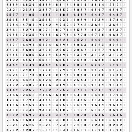
6
8
3
9
3
6
8
3
9
3
6
8
3
9
3
8
8
1
4
5
8
8
1
4
5
8
8
1
4
5
2
3
2
1
3
2
3
2
1
3
2
3
2
1
3
3
8
5
7
3
3
8
5
7
3
3
8
5
7
3
0
5
9
7
7
0
5
9
7
7
0
5
9
7
7
1
1
8
5
4
1
1
8
5
4
1
1
8
5
4
6
4
8
7
6
6
4
8
7
6
6
4
8
7
6
3
5
1
5
6
3
5
1
5
6
3
5
1
5
6
1
0
3
9
3
1
0
3
9
3
1
0
3
9
3
4
7
8
4
3
4
7
8
4
3
4
7
8
4
3
9
7
4
2
6
9
7
4
2
6
9
7
4
2
6
3
6
6
1
7
3
6
6
1
7
3
6
6
1
7
8
2
7
1
8
8
2
7
1
8
8
2
7
1
8
8
5
3
7
1
8
5
3
7
1
8
5
3
7
1
7
0
3
5
8
7
0
3
5
8
7
0
3
5
8
6
7
7
8
6
6
7
7
8
6
6
7
7
8
6
0
6
8
7
6
0
6
8
7
6
0
6
8
7
6
0
6
2
1
3
0
6
2
1
3
0
6
2
1
3
6
4
0
1
1
6
4
0
1
1
6
4
0
1
1
6
4
9
4
4
6
4
9
4
4
6
4
9
4
4
8
0
6
3
9
8
0
6
3
9
8
0
6
3
9
3
6
0
0
0
3
6
0
0
0
3
6
0
0
0
2
0
6
7
4
2
0
6
7
4
2
0
6
7
4
9
6
8
5
4
9
6
8
5
4
9
6
8
5
4
5
3
9
9
9
5
3
9
9
9
5
3
9
9
9
3
1
2
2
4
3
1
2
2
4
3
1
2
2
4
6
5
5
1
6
6
5
5
1
6
6
5
5
1
6
2
6
8
8
7
2
6
8
8
7
2
6
8
8
7
8
3
4
9
4
8
3
4
9
4
8
3
4
9
4
5
0
0
7
7
5
0
0
7
7
5
0
0
7
7
2
9
0
1
1
2
9
0
1
1
2
9
0
1
1
1
7
9
0
9
1
7
9
0
9
1
7
9
0
9
6
5
2
5
7
6
5
2
5
7
6
5
2
5
7
0
1
7
8
6
0
1
7
8
6
0
1
7
8
6
1
0
8
8
7
1
0
8
8
7
1
0
8
8
7
6
4
2
4
6
6
4
2
4
6
6
4
2
4
6
2
5
4
4
8
2
5
4
4
8
2
5
4
4
8
7
4
0
2
2
7
4
0
2
2
7
4
0
2
2
4
1
9
6
6
4
1
9
6
6
4
1
9
6
6
9
1
4
9
4
9
1
4
9
4
9
1
4
9
4
7
2
5
2
7
7
2
5
2
7
7
2
5
2
7
9
7
1
1
2
9
7
1
1
2
9
7
1
1
2
2
4
6
6
3
2
4
6
6
3
2
4
6
6
3
6
4
0
8
8
6
4
0
8
8
6
4
0
8
8
1
7
9
4
4
1
7
9
4
4
1
7
9
4
4
3
4
8
5
4
3
4
8
5
4
3
4
8
5
4
1
1
3
6
9
1
1
3
6
9
1
1
3
6
9
4
9
5
9
5
4
9
5
9
5
4
9
5
9
5
9
6
1
9
1
9
6
1
9
1
9
6
1
9
1
9
3
3
0
3
9
3
3
0
3
9
3
3
0
3
5
1
0
7
7
5
1
0
7
7
5
1
0
7
7
8
6
9
2
2
8
6
9
2
2
8
6
9
2
2
3
0
7
8
6
3
0
7
8
6
3
0
7
8
6
2
6
4
6
1
2
6
4
6
1
2
6
4
6
1
3
6
8
4
3
3
6
8
4
3
3
6
8
4
3
6
4
1
0
1
6
4
1
0
1
6
4
1
0
1
2
6
2
5
7
2
6
2
5
7
2
6
2
5
7
7
2
3
8
2
7
2
3
8
2
7
2
3
8
2
8
2
0
2
2
8
2
0
2
2
8
2
0
2
2
1
6
3
1
4
1
6
3
1
4
1
6
3
1
4
7
3
9
8
8
7
3
9
8
8