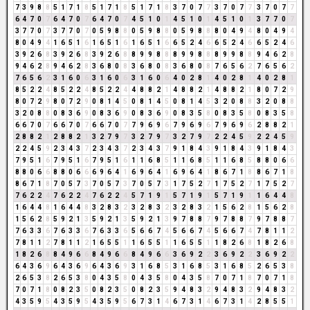
7
3
9
8
8
5
1
7
1
8
5
1
7
1
8
5
1
7
1
8
3
7
0
7
7
3
7
0
7
7
3
7
0
7
7
6
4
7
0
7
6
4
7
0
7
6
4
7
0
7
4
5
1
0
1
4
5
1
0
1
4
5
1
0
1
3
7
7
0
7
3
7
7
0
7
3
7
7
0
7
0
5
9
8
8
0
5
9
8
8
0
5
9
8
8
8
0
4
9
4
8
0
4
9
4
8
0
4
9
4
1
6
5
1
6
1
6
5
1
6
1
6
5
1
6
6
5
2
4
6
6
5
2
4
6
6
5
2
4
6
3
9
2
6
8
3
9
2
6
8
3
9
2
6
8
8
9
9
8
8
8
9
9
8
8
8
9
9
8
8
9
4
6
2
8
9
4
6
2
8
9
4
6
2
8
3
6
8
0
8
3
6
8
0
8
3
6
8
0
8
7
6
5
6
2
7
6
5
6
2
7
6
5
6
2
3
1
6
0
6
3
1
6
0
6
3
1
6
0
6
4
0
2
8
1
4
0
2
8
1
4
0
2
8
1
8
5
2
2
4
8
5
2
2
4
8
5
2
2
4
4
8
8
2
1
4
8
8
2
1
4
8
8
2
1
8
0
7
2
9
8
0
7
2
9
8
0
7
2
9
0
8
1
4
5
0
8
1
4
5
0
8
1
4
5
3
2
0
8
8
3
2
0
8
8
3
2
0
8
8
0
8
3
6
9
0
8
3
6
9
0
8
3
6
9
0
8
3
5
8
0
8
3
5
8
0
8
3
5
8
6
6
7
0
7
6
6
7
0
7
6
6
7
0
7
7
9
6
9
6
7
9
6
9
6
7
9
6
9
6
2
8
8
2
1
2
8
8
2
1
2
8
8
2
1
3
2
7
9
7
3
2
7
9
7
3
2
7
9
7
2
2
4
5
9
2
2
4
5
9
2
2
4
5
9
2
3
4
3
7
2
3
4
3
7
2
3
4
3
7
9
1
8
4
3
9
1
8
4
3
9
1
8
4
3
7
9
5
1
6
7
9
5
1
6
7
9
5
1
6
1
1
6
8
5
1
1
6
8
5
1
1
6
8
5
8
8
0
6
6
8
8
0
6
6
8
8
0
6
6
6
9
6
4
1
6
9
6
4
1
6
9
6
4
1
8
6
7
1
8
8
6
7
1
8
8
6
7
1
8
7
0
5
7
3
7
0
5
7
3
7
0
5
7
3
1
7
5
2
7
1
7
5
2
7
1
7
5
2
7
7
6
2
2
4
7
6
2
2
4
7
6
2
2
4
5
7
1
9
1
5
7
1
9
1
5
7
1
9
1
1
6
4
4
8
1
6
4
4
8
1
6
4
4
8
3
2
8
3
2
3
2
8
3
2
3
2
8
3
2
1
5
6
2
8
1
5
6
2
8
1
5
6
2
8
5
9
2
1
3
5
9
2
1
3
5
9
2
1
3
9
7
8
8
7
9
7
8
8
7
9
7
8
8
7
7
6
3
3
6
7
6
3
3
6
7
6
3
3
6
5
6
6
7
4
5
6
6
7
4
5
6
6
7
4
7
8
1
1
2
7
8
1
1
2
7
8
1
1
2
1
6
5
5
1
1
6
5
5
1
1
6
5
5
1
1
8
2
6
8
1
8
2
6
8
1
8
2
6
8
8
4
9
6
6
8
4
9
6
6
8
4
9
6
6
3
6
9
2
2
3
6
9
2
2
3
6
9
2
2
6
4
3
6
9
6
4
3
6
9
6
4
3
6
9
3
1
6
8
5
3
1
6
8
5
3
1
6
8
5
2
6
5
3
8
2
6
5
3
8
2
6
5
3
8
0
4
3
5
8
0
4
3
5
8
0
4
3
5
8
7
0
7
1
8
7
0
7
1
8
7
0
7
1
8
0
8
2
3
5
0
8
2
3
5
0
8
2
3
5
9
4
8
3
2
9
4
8
3
2
9
4
8
3
2
4
3
5
9
5
4
3
5
9
5
4
3
5
9
5
6
7
3
1
4
6
7
3
1
4
6
7
3
1
4
2
8
5
5
1