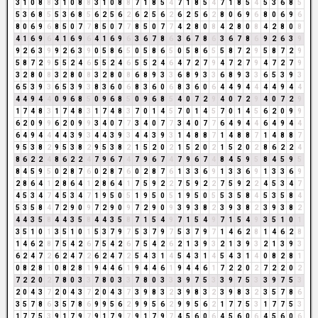
3
1
0
8
8
3
1
0
8
8
3
1
0
8
8
7
1
8
5
4
7
1
8
5
4
7
1
8
5
4
5
3
6
8
5
5
3
6
8
5
5
3
6
8
5
6
2
5
6
2
6
2
5
6
2
6
2
5
6
2
8
0
6
9
6
8
0
6
9
6
8
0
6
9
6
8
5
0
7
7
8
5
0
7
7
8
5
0
7
7
4
2
8
0
8
4
2
8
0
8
4
2
8
0
8
4
1
6
9
6
4
1
6
9
6
4
1
6
9
6
3
6
7
8
6
3
6
7
8
6
3
6
7
8
6
9
2
6
3
9
9
2
6
3
9
9
2
6
3
9
0
5
8
6
5
0
5
8
6
5
0
5
8
6
5
5
8
7
2
9
5
8
7
2
9
5
8
7
2
9
5
5
2
4
6
5
5
2
4
6
5
5
2
4
6
4
7
2
7
9
4
7
2
7
9
4
7
2
7
9
3
2
8
0
8
3
2
8
0
8
3
2
8
0
8
6
8
9
3
3
6
8
9
3
3
6
8
9
3
3
6
5
3
9
3
6
5
3
9
3
6
5
3
9
3
8
3
6
0
6
8
3
6
0
6
8
3
6
0
6
4
4
9
4
4
4
4
9
4
4
4
4
9
4
4
0
9
6
8
5
0
9
6
8
5
0
9
6
8
5
4
0
7
2
9
4
0
7
2
9
4
0
7
2
9
1
7
4
8
3
1
7
4
8
3
1
7
4
8
3
7
0
1
4
5
7
0
1
4
5
7
0
1
4
5
6
2
0
9
9
6
2
0
9
9
6
2
0
9
9
3
4
0
7
7
3
4
0
7
7
3
4
0
7
7
6
4
9
4
4
6
4
9
4
4
6
4
9
4
4
4
4
3
9
3
4
4
3
9
3
4
4
3
9
3
1
4
8
8
7
1
4
8
8
7
1
4
8
8
7
9
5
3
8
2
9
5
3
8
2
9
5
3
8
2
1
5
2
0
2
1
5
2
0
2
1
5
2
0
2
8
6
2
2
4
8
6
2
2
4
8
6
2
2
4
7
9
6
7
4
7
9
6
7
4
7
9
6
7
4
8
4
5
9
5
8
4
5
9
5
8
4
5
9
5
0
2
8
7
6
0
2
8
7
6
0
2
8
7
6
1
3
3
6
9
1
3
3
6
9
1
3
3
6
9
2
8
6
4
1
2
8
6
4
1
2
8
6
4
1
7
5
9
2
2
7
5
9
2
2
7
5
9
2
2
4
5
3
4
7
4
5
3
4
7
4
5
3
4
7
1
9
5
0
5
1
9
5
0
5
1
9
5
0
5
5
3
5
8
4
5
3
5
8
4
5
3
5
8
4
7
2
9
0
9
7
2
9
0
9
7
2
9
0
9
3
9
3
8
2
3
9
3
8
2
3
9
3
8
2
4
4
3
5
8
4
4
3
5
8
4
4
3
5
8
7
1
5
4
9
7
1
5
4
9
7
1
5
4
9
3
5
1
0
1
3
5
1
0
1
3
5
1
0
1
5
3
7
9
7
5
3
7
9
7
5
3
7
9
7
1
4
6
2
8
1
4
6
2
8
1
4
6
2
8
7
5
4
2
6
7
5
4
2
6
7
5
4
2
6
2
1
3
9
3
2
1
3
9
3
2
1
3
9
3
6
2
4
7
2
6
2
4
7
2
6
2
4
7
2
5
4
3
1
4
5
4
3
1
4
5
4
3
1
4
0
8
2
8
1
0
8
2
8
1
0
8
2
8
1
9
4
4
6
1
9
4
4
6
1
9
4
4
6
1
7
2
2
0
2
7
2
2
0
2
7
2
2
0
2
7
8
0
3
3
7
8
0
3
3
7
8
0
3
3
3
9
7
5
3
3
9
7
5
3
3
9
7
5
3
2
0
4
3
7
2
0
4
3
7
2
0
4
3
7
3
9
8
3
2
3
9
8
3
2
3
9
8
3
2
3
5
7
8
6
3
5
7
8
6
3
5
7
8
6
9
9
5
6
2
9
9
5
6
2
9
9
5
6
2
1
7
7
5
3
1
7
7
5
3
1
7
7
5
3
9
1
7
9
7
9
1
7
9
7
9
1
7
9
7
4
5
6
0
6
4
5
6
0
6
4
5
6
0
6