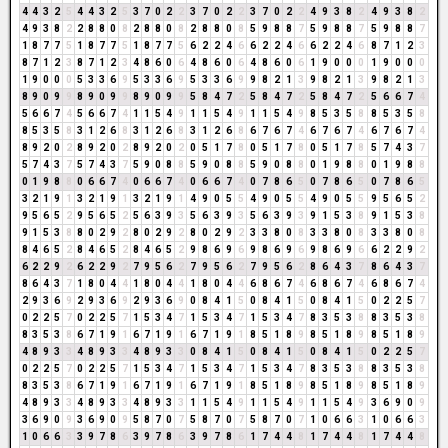
4
4
3
2
5
4
4
3
2
5
3
7
0
2
2
3
7
0
2
2
3
7
0
2
2
4
9
3
8
2
4
9
3
8
2
4
9
3
8
2
2
8
8
0
8
2
8
8
0
8
2
8
8
0
8
5
9
8
8
7
5
9
8
8
7
5
9
8
8
7
1
8
7
7
5
1
8
7
7
5
1
8
7
7
5
6
2
2
4
6
6
2
2
4
6
6
2
2
4
6
8
7
1
2
3
8
7
1
2
3
8
7
1
2
3
4
8
6
0
6
4
8
6
0
6
4
8
6
0
6
1
9
0
0
0
1
9
0
0
0
1
9
0
0
0
5
3
3
6
9
5
3
3
6
9
5
3
3
6
9
9
8
2
1
3
9
8
2
1
3
9
8
2
1
3
8
9
0
9
9
8
9
0
9
9
8
9
0
9
9
5
8
4
7
2
5
8
4
7
2
5
8
4
7
2
5
6
6
7
4
5
6
6
7
4
5
6
6
7
4
1
1
5
4
9
1
1
5
4
9
1
1
5
4
9
8
5
3
5
8
8
5
3
5
8
8
5
3
5
8
3
1
2
6
8
3
1
2
6
8
3
1
2
6
8
6
7
6
7
4
6
7
6
7
4
6
7
6
7
4
8
9
2
0
2
8
9
2
0
2
8
9
2
0
2
0
5
1
7
8
0
5
1
7
8
0
5
1
7
8
5
7
4
3
7
5
7
4
3
7
5
7
4
3
7
5
9
0
8
8
5
9
0
8
8
5
9
0
8
8
0
1
9
8
8
0
1
9
8
8
0
1
9
8
8
0
6
6
7
4
0
6
6
7
4
0
6
6
7
4
0
7
8
6
5
0
7
8
6
5
0
7
8
6
5
3
2
1
9
1
3
2
1
9
1
3
2
1
9
1
4
9
0
5
5
4
9
0
5
5
4
9
0
5
5
9
5
6
5
2
9
5
6
5
2
9
5
6
5
2
5
6
3
9
3
5
6
3
9
3
5
6
3
9
3
9
1
5
3
8
9
1
5
3
8
9
1
5
3
8
8
0
2
9
2
8
0
2
9
2
8
0
2
9
2
3
3
8
0
8
3
3
8
0
8
3
3
8
0
8
8
4
6
5
2
8
4
6
5
2
8
4
6
5
2
9
8
6
9
6
9
8
6
9
6
9
8
6
9
6
6
2
2
9
2
6
2
2
9
2
6
2
2
9
2
7
9
5
6
2
7
9
5
6
2
7
9
5
6
2
8
6
4
3
7
8
6
4
3
7
8
6
4
3
7
1
8
0
4
4
1
8
0
4
4
1
8
0
4
4
6
8
6
7
4
6
8
6
7
4
6
8
6
7
4
2
9
3
6
9
2
9
3
6
9
2
9
3
6
9
0
8
4
1
5
0
8
4
1
5
0
8
4
1
5
0
2
2
5
7
0
2
2
5
7
0
2
2
5
7
1
5
3
4
7
1
5
3
4
7
1
5
3
4
7
8
3
5
3
8
8
3
5
3
8
8
3
5
3
8
6
7
1
9
1
6
7
1
9
1
6
7
1
9
1
8
5
1
8
9
8
5
1
8
9
8
5
1
8
9
4
8
9
3
3
4
8
9
3
3
4
8
9
3
3
0
8
4
1
5
0
8
4
1
5
0
8
4
1
5
0
2
2
5
7
0
2
2
5
7
0
2
2
5
7
1
5
3
4
7
1
5
3
4
7
1
5
3
4
7
8
3
5
3
8
8
3
5
3
8
8
3
5
3
8
6
7
1
9
1
6
7
1
9
1
6
7
1
9
1
8
5
1
8
9
8
5
1
8
9
8
5
1
8
9
4
8
9
3
3
4
8
9
3
3
4
8
9
3
3
1
1
5
4
9
1
1
5
4
9
1
1
5
4
9
3
6
9
0
9
3
6
9
0
9
3
6
9
0
9
5
8
7
0
7
5
8
7
0
7
5
8
7
0
7
1
0
6
6
3
1
0
6
6
3
1
0
6
6
3
3
9
7
8
6
3
9
7
8
6
3
9
7
8
6
1
7
4
4
8
1
7
4
4
8
1
7
4
4
8