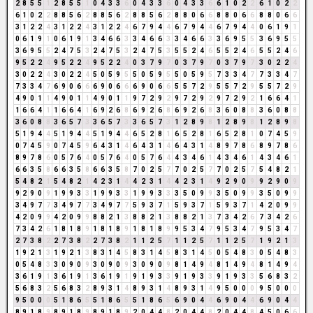
2
8
5
5
1
2
8
5
5
1
0
4
3
3
6
0
4
3
3
6
0
4
3
3
6
6
1
0
2
2
6
1
0
2
2
6
1
0
2
2
8
8
5
6
2
8
8
5
6
2
8
8
5
6
2
8
8
0
6
6
8
8
0
6
6
8
8
0
6
6
3
1
2
2
4
3
1
2
2
4
3
1
2
2
4
6
7
9
4
4
6
7
9
4
4
6
7
9
4
4
0
6
1
9
1
0
6
1
9
1
0
6
1
9
1
3
4
6
6
3
3
4
6
6
3
3
4
6
6
3
3
6
9
5
5
3
6
9
5
5
3
6
9
5
5
2
4
7
5
3
2
4
7
5
3
2
4
7
5
3
5
5
2
4
6
5
5
2
4
6
5
5
2
4
6
9
5
2
2
4
9
5
2
2
4
9
5
2
2
4
0
3
7
9
7
0
3
7
9
7
0
3
7
9
7
3
0
2
2
4
3
0
2
2
4
3
0
2
2
4
5
0
5
9
5
5
0
5
9
5
5
0
5
9
5
7
3
3
4
7
7
3
3
4
7
7
3
3
4
7
6
9
0
6
6
6
9
0
6
6
6
9
0
6
6
5
5
7
2
9
5
5
7
2
9
5
5
7
2
9
4
9
0
1
1
4
9
0
1
1
4
9
0
1
1
9
7
2
9
2
9
7
2
9
2
9
7
2
9
2
1
6
6
4
1
1
6
6
4
1
1
6
6
4
1
6
9
2
6
8
6
9
2
6
8
6
9
2
6
8
3
6
0
8
8
3
6
0
8
8
3
6
0
8
8
3
6
5
7
3
3
6
5
7
3
3
6
5
7
3
1
2
8
9
8
1
2
8
9
8
1
2
8
9
8
5
1
9
4
4
5
1
9
4
4
5
1
9
4
4
6
5
2
8
1
6
5
2
8
1
6
5
2
8
1
0
7
4
5
9
0
7
4
5
9
0
7
4
5
9
6
4
3
1
4
6
4
3
1
4
6
4
3
1
4
8
9
7
8
6
8
9
7
8
6
8
9
7
8
6
0
5
7
6
4
0
5
7
6
4
0
5
7
6
4
4
3
4
6
1
4
3
4
6
1
4
3
4
6
1
6
6
3
5
8
6
6
3
5
8
6
6
3
5
8
7
0
2
5
7
7
0
2
5
7
7
0
2
5
7
5
4
8
2
1
5
4
8
2
1
5
4
8
2
1
4
2
3
1
4
4
2
3
1
4
4
2
3
1
4
9
2
9
0
9
9
2
9
0
9
9
2
9
0
9
1
9
9
3
3
1
9
9
3
3
1
9
9
3
3
3
5
0
9
9
3
5
0
9
9
3
5
0
9
9
3
4
9
7
7
3
4
9
7
7
3
4
9
7
7
5
9
3
7
1
5
9
3
7
1
5
9
3
7
1
4
2
0
9
9
4
2
0
9
9
4
2
0
9
9
8
8
2
1
3
8
8
2
1
3
8
8
2
1
3
7
3
4
2
6
7
3
4
2
6
7
3
4
2
6
1
8
1
8
9
1
8
1
8
9
1
8
1
8
9
9
5
3
4
7
9
5
3
4
7
9
5
3
4
7
2
7
3
8
2
2
7
3
8
2
2
7
3
8
2
1
1
2
5
7
1
1
2
5
7
1
1
2
5
7
1
9
2
1
3
1
9
2
1
3
1
9
2
1
3
8
3
1
4
5
8
3
1
4
5
8
3
1
4
5
0
5
4
8
3
0
5
4
8
3
0
5
4
8
3
3
0
9
0
9
3
0
9
0
9
3
0
9
0
9
8
1
4
9
4
8
1
4
9
4
8
1
4
9
4
3
6
1
9
1
3
6
1
9
1
3
6
1
9
1
9
1
9
3
3
9
1
9
3
3
9
1
9
3
3
5
6
8
3
2
5
6
8
3
2
5
6
8
3
2
8
9
3
1
4
8
9
3
1
4
8
9
3
1
4
9
5
0
0
0
9
5
0
0
0
9
5
0
0
0
5
1
8
6
5
5
1
8
6
5
5
1
8
6
5
6
9
0
4
4
6
9
0
4
4
6
9
0
4
4
8
9
1
8
9
8
9
1
8
9
8
9
1
8
9
2
0
4
4
8
2
0
4
4
8
2
0
4
4
8
4
5
0
6
6