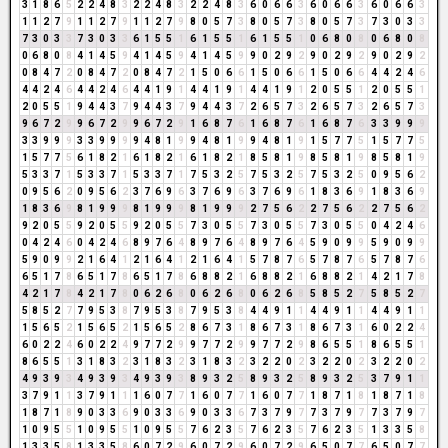
3
1
8
6
5
2
2
4
8
3
2
2
4
8
3
2
2
4
8
3
6
0
6
6
3
6
0
6
6
3
6
0
6
6
3
1
1
2
7
9
1
1
2
7
9
1
1
2
7
9
8
0
5
7
3
8
0
5
7
3
8
0
5
7
3
7
3
0
3
3
7
3
0
3
3
7
3
0
3
3
6
1
5
5
1
6
1
5
5
1
6
1
5
5
1
0
6
8
0
8
0
6
8
0
8
0
6
8
0
8
4
1
4
5
9
4
1
4
5
9
4
1
4
5
9
9
0
2
9
2
9
0
2
9
2
9
0
2
9
2
0
8
4
7
2
0
8
4
7
2
0
8
4
7
2
1
5
0
6
6
1
5
0
6
6
1
5
0
6
6
4
4
2
4
6
4
4
2
4
6
4
4
2
4
6
4
4
1
9
1
4
4
1
9
1
4
4
1
9
1
2
0
5
5
1
2
0
5
5
1
2
0
5
5
1
9
4
4
3
7
9
4
4
3
7
9
4
4
3
7
2
6
5
7
3
2
6
5
7
3
2
6
5
7
3
9
6
7
2
9
9
6
7
2
9
9
6
7
2
9
1
6
8
7
6
1
6
8
7
6
1
6
8
7
6
3
3
9
9
9
3
3
9
9
9
3
3
9
9
9
9
4
8
1
9
9
4
8
1
9
9
4
8
1
9
1
5
7
7
5
1
5
7
7
5
1
5
7
7
5
6
1
8
2
1
6
1
8
2
1
6
1
8
2
1
8
5
8
1
9
8
5
8
1
9
8
5
8
1
9
5
3
3
7
1
5
3
3
7
1
5
3
3
7
1
7
5
3
2
5
7
5
3
2
5
7
5
3
2
5
0
9
5
6
2
0
9
5
6
2
0
9
5
6
2
3
7
6
9
6
3
7
6
9
6
3
7
6
9
6
1
8
3
6
9
1
8
3
6
9
1
8
3
6
9
8
1
9
9
9
8
1
9
9
9
8
1
9
9
9
2
7
5
6
2
2
7
5
6
2
2
7
5
6
2
9
2
0
5
5
9
2
0
5
5
9
2
0
5
5
7
3
0
5
5
7
3
0
5
5
7
3
0
5
5
0
4
2
4
6
0
4
2
4
6
0
4
2
4
6
8
9
7
6
4
8
9
7
6
4
8
9
7
6
4
5
9
0
9
9
5
9
0
9
9
5
9
0
9
9
2
1
6
4
1
2
1
6
4
1
2
1
6
4
1
5
7
8
7
6
5
7
8
7
6
5
7
8
7
6
6
5
1
7
8
6
5
1
7
8
6
5
1
7
8
6
8
8
2
1
6
8
8
2
1
6
8
8
2
1
4
2
1
7
8
4
2
1
7
8
4
2
1
7
8
0
6
2
6
8
0
6
2
6
8
0
6
2
6
8
5
8
5
2
7
5
8
5
2
7
5
8
5
2
7
7
9
5
3
8
7
9
5
3
8
7
9
5
3
8
4
4
9
1
1
4
4
9
1
1
4
4
9
1
1
1
5
6
5
2
1
5
6
5
2
1
5
6
5
2
8
6
7
3
1
8
6
7
3
1
8
6
7
3
1
6
0
2
2
4
6
0
2
2
4
6
0
2
2
4
9
7
7
2
9
9
7
7
2
9
9
7
7
2
9
8
6
5
5
1
8
6
5
5
1
8
6
5
5
1
3
1
8
3
2
3
1
8
3
2
3
1
8
3
2
3
2
2
0
2
3
2
2
0
2
3
2
2
0
2
4
9
3
9
3
4
9
3
9
3
4
9
3
9
3
8
9
3
2
5
8
9
3
2
5
8
9
3
2
5
3
7
9
1
1
3
7
9
1
1
3
7
9
1
1
1
6
0
7
7
1
6
0
7
7
1
6
0
7
7
1
8
7
1
8
1
8
7
1
8
1
8
7
1
8
9
0
3
3
6
9
0
3
3
6
9
0
3
3
6
7
3
7
9
7
7
3
7
9
7
7
3
7
9
7
1
0
9
5
5
1
0
9
5
5
1
0
9
5
5
7
6
2
3
5
7
6
2
3
5
7
6
2
3
5
1
3
3
5
8
1
3
3
5
8
1
3
3
5
8
6
0
7
2
9
6
0
7
2
9
6
0
7
2
9
6
5
0
7
7
6
5
0
7
7