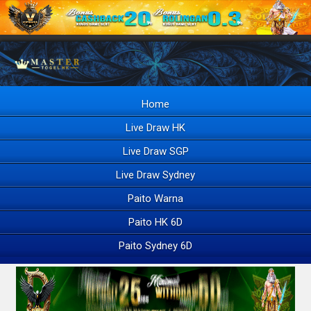
Home
Live Draw HK
Live Draw SGP
Live Draw Sydney
Paito Warna
Paito HK 6D
Paito Sydney 6D