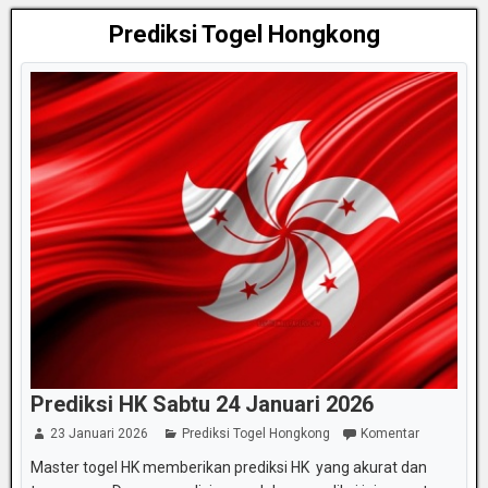
Prediksi Togel Hongkong
Prediksi HK Sabtu 24 Januari 2026
23 Januari 2026
Prediksi Togel Hongkong
Komentar
Master togel HK memberikan prediksi HK yang akurat dan