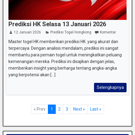
Prediksi HK Selasa 13 Januari 2026
12 Januari 2026
Prediksi Togel Hongkong
Komentar
Master togel HK memberikan prediksi HK yang akurat dan
terpercaya. Dengan analisis mendalam, prediksi ini sangat
membantu para pemain togel untuk meningkatkan peluang
kemenangan mereka. Prediksi ini disajikan dengan jelas,
memberikan insight yang berharga tentang angka-angka
yang berpotensi akan [...]
Selengkapnya
« Prev
1
2
3
Next »
Last »