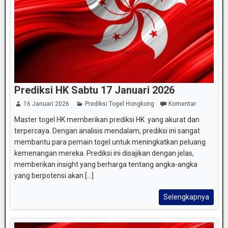
Prediksi HK Sabtu 17 Januari 2026
16 Januari 2026
Prediksi Togel Hongkong
Komentar
Master togel HK memberikan prediksi HK yang akurat dan
terpercaya. Dengan analisis mendalam, prediksi ini sangat
membantu para pemain togel untuk meningkatkan peluang
kemenangan mereka. Prediksi ini disajikan dengan jelas,
memberikan insight yang berharga tentang angka-angka
yang berpotensi akan [...]
Selengkapnya