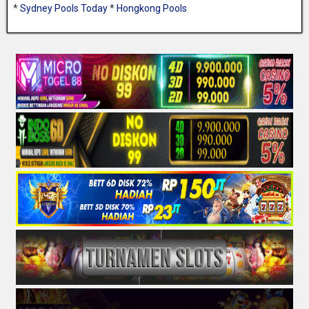
*
Sydney Pools Today
*
Hongkong Pools