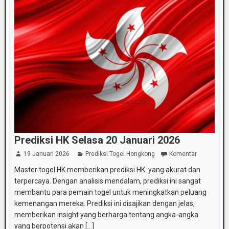
Prediksi HK Selasa 20 Januari 2026
19 Januari 2026
Prediksi Togel Hongkong
Komentar
Master togel HK memberikan prediksi HK yang akurat dan
terpercaya. Dengan analisis mendalam, prediksi ini sangat
membantu para pemain togel untuk meningkatkan peluang
kemenangan mereka. Prediksi ini disajikan dengan jelas,
memberikan insight yang berharga tentang angka-angka
yang berpotensi akan [...]