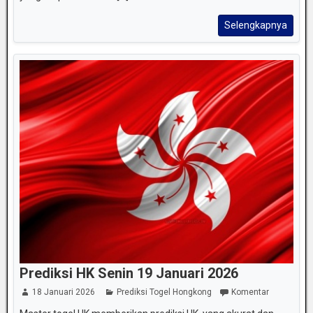
Selengkapnya
Prediksi HK Senin 19 Januari 2026
18 Januari 2026
Prediksi Togel Hongkong
Komentar