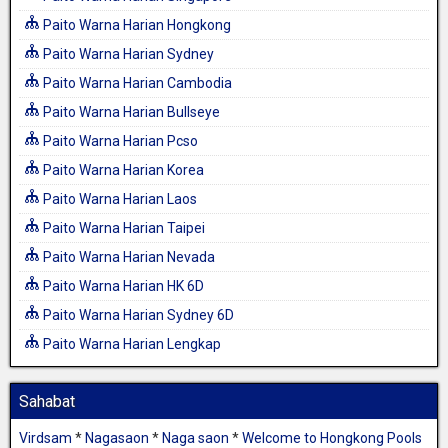
Paito Warna Harian Hongkong
Paito Warna Harian Sydney
Paito Warna Harian Cambodia
Paito Warna Harian Bullseye
Paito Warna Harian Pcso
Paito Warna Harian Korea
Paito Warna Harian Laos
Paito Warna Harian Taipei
Paito Warna Harian Nevada
Paito Warna Harian HK 6D
Paito Warna Harian Sydney 6D
Paito Warna Harian Lengkap
Sahabat
Virdsam
*
Nagasaon
*
Naga saon
*
Welcome to Hongkong Pools