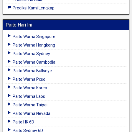
Prediksi Kami Lengkap
Paito Hari Ini
Paito Warna Singapore
Paito Warna Hongkong
Paito Warna Sydney
Paito Warna Cambodia
Paito Warna Bullseye
Paito Warna Pcso
Paito Warna Korea
Paito Warna Laos
Paito Warna Taipei
Paito Warna Nevada
Paito HK 6D
Paito Sydney 6D