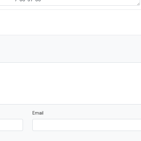
Email