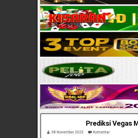
Prediksi Vegas 
08 November 2025
Komentar