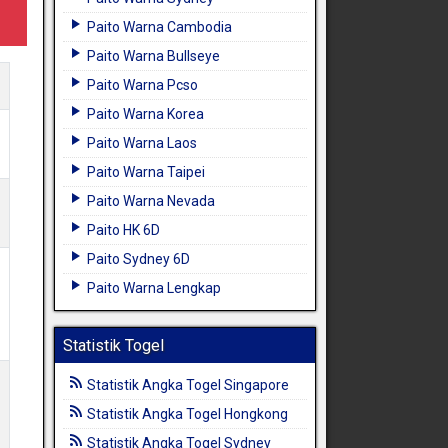
Paito Warna Cambodia
Paito Warna Bullseye
Paito Warna Pcso
Paito Warna Korea
Paito Warna Laos
Paito Warna Taipei
Paito Warna Nevada
Paito HK 6D
Paito Sydney 6D
Paito Warna Lengkap
Statistik Togel
Statistik Angka Togel Singapore
Statistik Angka Togel Hongkong
Statistik Angka Togel Sydney