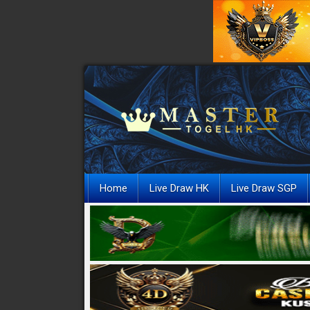
Home
Live Draw HK
Live Draw SGP