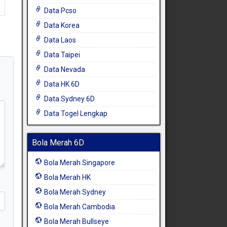
Data Pcso
Data Korea
Data Laos
Data Taipei
Data Nevada
Data HK 6D
Data Sydney 6D
Data Togel Lengkap
Bola Merah 6D
Bola Merah Singapore
Bola Merah HK
Bola Merah Sydney
Bola Merah Cambodia
Bola Merah Bullseye