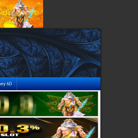
ney 6D