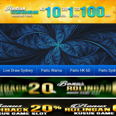
Live Draw Sydney
Paito Warna
Paito HK 6D
Paito Syd