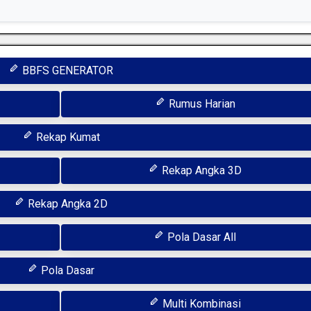
BBFS GENERATOR
Rumus Harian
Rekap Kumat
Rekap Angka 3D
Rekap Angka 2D
Pola Dasar All
Pola Dasar
Multi Kombinasi