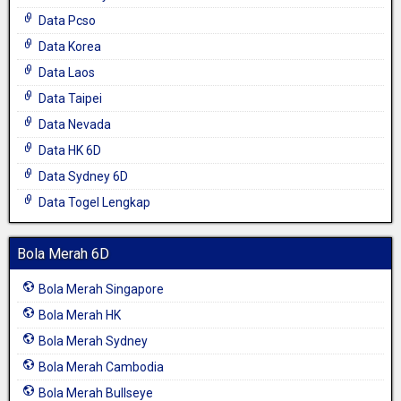
Data Pcso
Data Korea
Data Laos
Data Taipei
Data Nevada
Data HK 6D
Data Sydney 6D
Data Togel Lengkap
Bola Merah 6D
Bola Merah Singapore
Bola Merah HK
Bola Merah Sydney
Bola Merah Cambodia
Bola Merah Bullseye