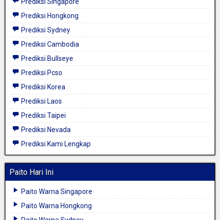
Prediksi Singapore
Prediksi Hongkong
Prediksi Sydney
Prediksi Cambodia
Prediksi Bullseye
Prediksi Pcso
Prediksi Korea
Prediksi Laos
Prediksi Taipei
Prediksi Nevada
Prediksi Kami Lengkap
Paito Hari Ini
Paito Warna Singapore
Paito Warna Hongkong
Paito Warna Sydney