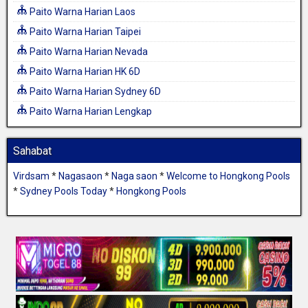
Paito Warna Harian Laos
Paito Warna Harian Taipei
Paito Warna Harian Nevada
Paito Warna Harian HK 6D
Paito Warna Harian Sydney 6D
Paito Warna Harian Lengkap
Sahabat
Virdsam
*
Nagasaon
*
Naga saon
*
Welcome to Hongkong Pools
*
Sydney Pools Today
*
Hongkong Pools