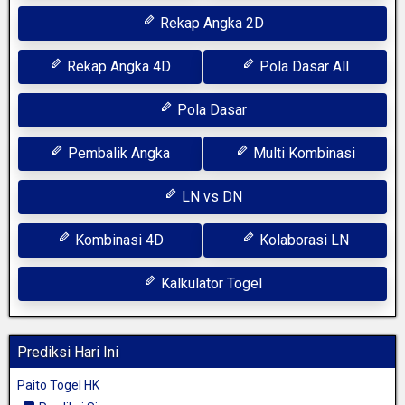
Rekap Angka 2D
Rekap Angka 4D
Pola Dasar All
Pola Dasar
Pembalik Angka
Multi Kombinasi
LN vs DN
Kombinasi 4D
Kolaborasi LN
Kalkulator Togel
Prediksi Hari Ini
Paito Togel HK