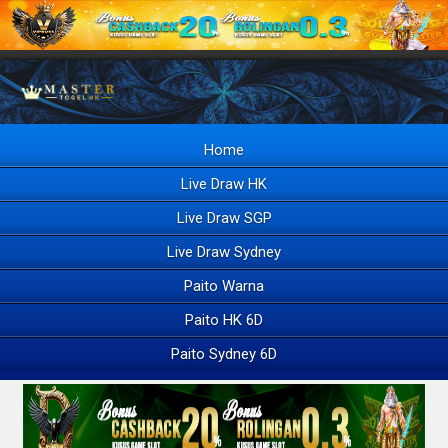
Home
Live Draw HK
Live Draw SGP
Live Draw Sydney
Paito Warna
Paito HK 6D
Paito Sydney 6D