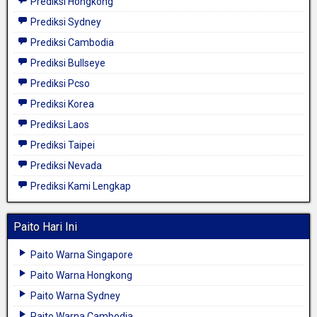
Prediksi Hongkong
Prediksi Sydney
Prediksi Cambodia
Prediksi Bullseye
Prediksi Pcso
Prediksi Korea
Prediksi Laos
Prediksi Taipei
Prediksi Nevada
Prediksi Kami Lengkap
Paito Hari Ini
Paito Warna Singapore
Paito Warna Hongkong
Paito Warna Sydney
Paito Warna Cambodia