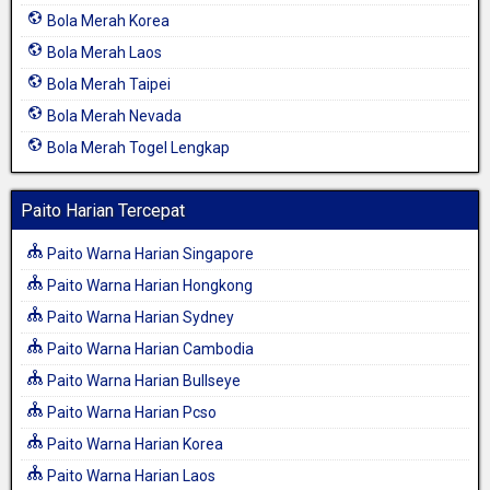
Bola Merah Korea
Bola Merah Laos
Bola Merah Taipei
Bola Merah Nevada
Bola Merah Togel Lengkap
Paito Harian Tercepat
Paito Warna Harian Singapore
Paito Warna Harian Hongkong
Paito Warna Harian Sydney
Paito Warna Harian Cambodia
Paito Warna Harian Bullseye
Paito Warna Harian Pcso
Paito Warna Harian Korea
Paito Warna Harian Laos