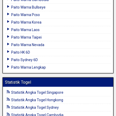
Paito Warna Bullseye
Paito Warna Pcso
Paito Warna Korea
Paito Warna Laos
Paito Warna Taipei
Paito Warna Nevada
Paito HK 6D
Paito Sydney 6D
Paito Warna Lengkap
Statistik Togel
Statistik Angka Togel Singapore
Statistik Angka Togel Hongkong
Statistik Angka Togel Sydney
Statistik Angka Togel Cambodia