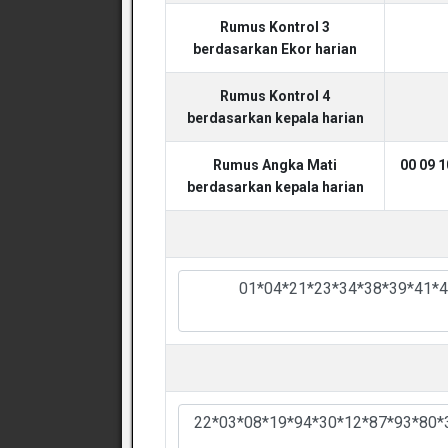
Rumus Kontrol 3
berdasarkan Ekor harian
Rumus Kontrol 4
berdasarkan kepala harian
Rumus Angka Mati
00 09 1
berdasarkan kepala harian