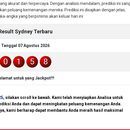
g akurat dan terpercaya. Dengan analisis mendalam, prediksi ini san
n peluang kemenangan mereka. Prediksi ini disajikan dengan jelas,
a-angka yang berpotensi akan keluar hari ini.
Result Sydney Terbaru
Tanggal 07 Agustus 2026
0
1
5
8
elamat untuk yang Jackpot!!!
25
, silakan scroll ke bawah. Kami telah menyiapkan Analisa untuk
diksi Anda dan dapat meningkatan peluang kemenangan Anda.
aya, kami berharap dapat membantu Anda meraih hasil maksimal