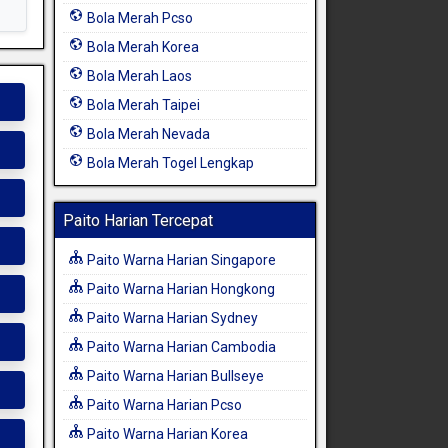
Bola Merah Pcso
Bola Merah Korea
Bola Merah Laos
Bola Merah Taipei
Bola Merah Nevada
Bola Merah Togel Lengkap
Paito Harian Tercepat
Paito Warna Harian Singapore
Paito Warna Harian Hongkong
Paito Warna Harian Sydney
Paito Warna Harian Cambodia
Paito Warna Harian Bullseye
Paito Warna Harian Pcso
Paito Warna Harian Korea