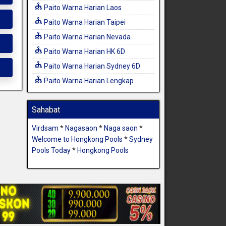
Paito Warna Harian Laos
Paito Warna Harian Taipei
Paito Warna Harian Nevada
Paito Warna Harian HK 6D
Paito Warna Harian Sydney 6D
Paito Warna Harian Lengkap
Sahabat
Virdsam
*
Nagasaon
*
Naga saon
*
Welcome to Hongkong Pools
*
Sydney
Pools Today
*
Hongkong Pools