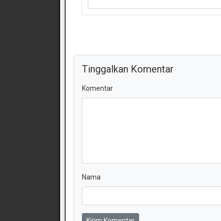
Tinggalkan Komentar
Komentar
Nama
Kirim Komentar