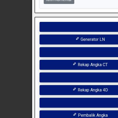
Generator LN
Rekap Angka CT
Rekap Angka 4D
Pembalik Angka