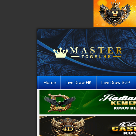
Home
Live Draw HK
Live Draw SGP