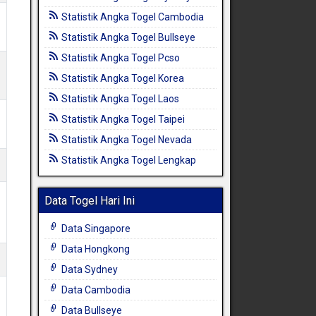
Statistik Angka Togel Cambodia
Statistik Angka Togel Bullseye
Statistik Angka Togel Pcso
Statistik Angka Togel Korea
Statistik Angka Togel Laos
Statistik Angka Togel Taipei
Statistik Angka Togel Nevada
Statistik Angka Togel Lengkap
Data Togel Hari Ini
Data Singapore
Data Hongkong
Data Sydney
Data Cambodia
Data Bullseye