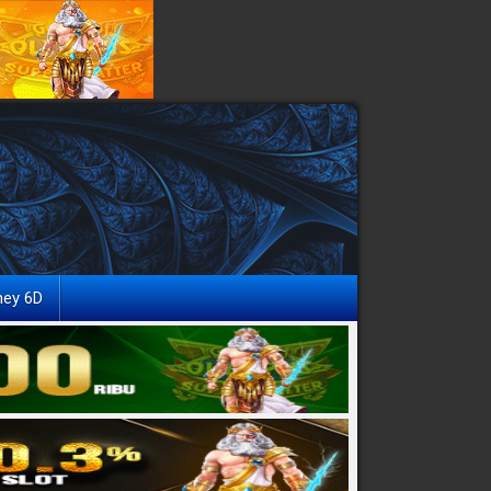
ney 6D