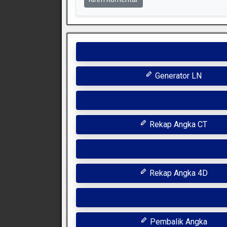
Generator LN
Rekap Angka CT
Rekap Angka 4D
Pembalik Angka