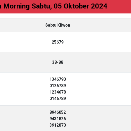
n Morning Sabtu, 05 Oktober 2024
Sabtu Kliwon
25679
38-88
1346790
0126789
1234678
0146789
8946052
9431826
3912870