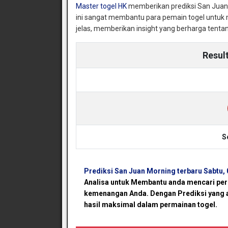
Master togel HK
memberikan prediksi San Juan 
ini sangat membantu para pemain togel untuk 
jelas, memberikan insight yang berharga tentan
Resul
S
Prediksi San Juan Morning terbaru Sabtu,
Analisa untuk Membantu anda mencari per
kemenangan Anda. Dengan Prediksi yang 
hasil maksimal dalam permainan togel.