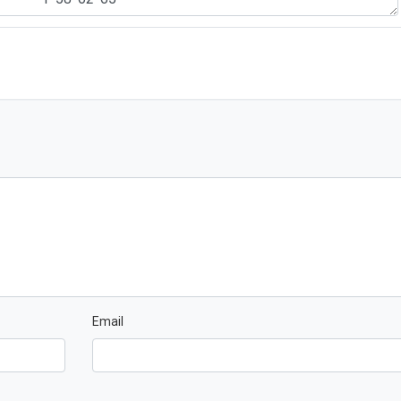
Email