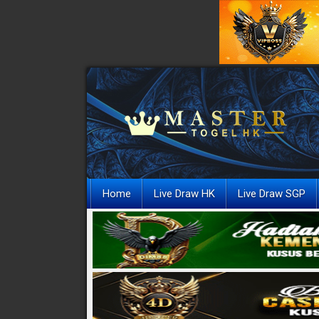
Home
Live Draw HK
Live Draw SGP