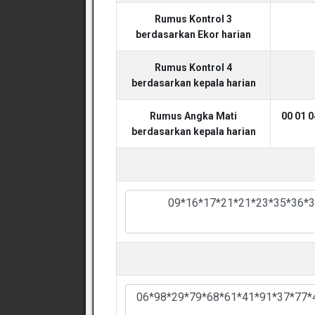
Rumus Kontrol 3
berdasarkan Ekor harian
Rumus Kontrol 4
berdasarkan kepala harian
Rumus Angka Mati
00 01 0
berdasarkan kepala harian