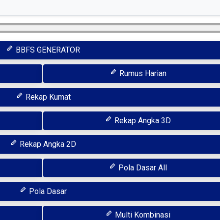
BBFS GENERATOR
Rumus Harian
Rekap Kumat
Rekap Angka 3D
Rekap Angka 2D
Pola Dasar All
Pola Dasar
Multi Kombinasi