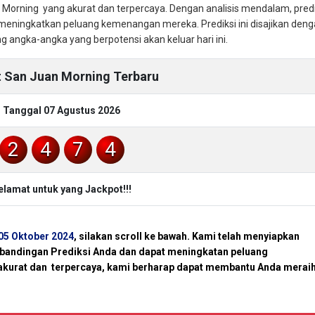
Morning yang akurat dan terpercaya. Dengan analisis mendalam, predi
meningkatkan peluang kemenangan mereka. Prediksi ini disajikan den
g angka-angka yang berpotensi akan keluar hari ini.
t San Juan Morning Terbaru
Tanggal 07 Agustus 2026
2
4
7
4
elamat untuk yang Jackpot!!!
 05 Oktober 2024
, silakan scroll ke bawah. Kami telah menyiapkan
bandingan Prediksi Anda dan dapat meningkatan peluang
akurat dan terpercaya, kami berharap dapat membantu Anda merai