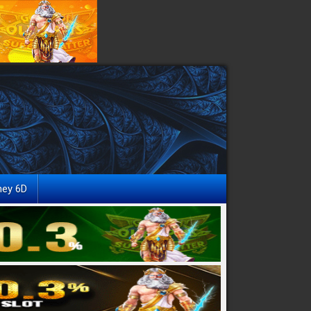
ney 6D