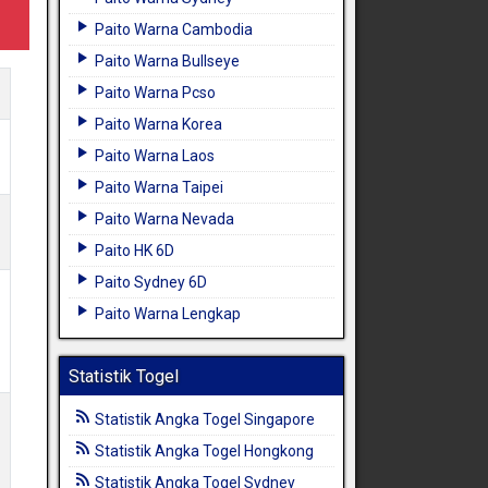
Paito Warna Cambodia
Paito Warna Bullseye
Paito Warna Pcso
Paito Warna Korea
Paito Warna Laos
Paito Warna Taipei
Paito Warna Nevada
Paito HK 6D
Paito Sydney 6D
Paito Warna Lengkap
Statistik Togel
Statistik Angka Togel Singapore
Statistik Angka Togel Hongkong
Statistik Angka Togel Sydney