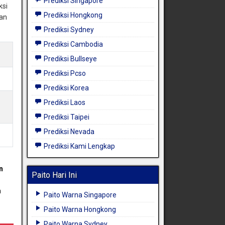
Prediksi Singapore
ksi
Prediksi Hongkong
gan
Prediksi Sydney
Prediksi Cambodia
Prediksi Bullseye
Prediksi Pcso
Prediksi Korea
Prediksi Laos
Prediksi Taipei
Prediksi Nevada
Prediksi Kami Lengkap
n
Paito Hari Ini
h
Paito Warna Singapore
Paito Warna Hongkong
Paito Warna Sydney