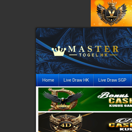
Home
Live Draw HK
Live Draw SGP