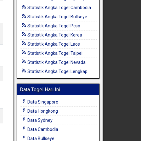
Statistik Angka Togel Cambodia
Statistik Angka Togel Bullseye
Statistik Angka Togel Pcso
Statistik Angka Togel Korea
Statistik Angka Togel Laos
Statistik Angka Togel Taipei
Statistik Angka Togel Nevada
Statistik Angka Togel Lengkap
Data Togel Hari Ini
Data Singapore
Data Hongkong
Data Sydney
Data Cambodia
Data Bullseye