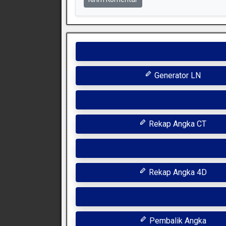
Generator LN
Rekap Angka CT
Rekap Angka 4D
Pembalik Angka