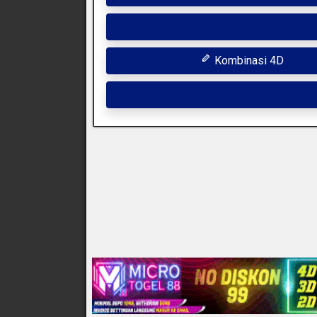
Kombinasi 4D