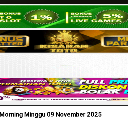
r Morning Minggu 09 November 2025