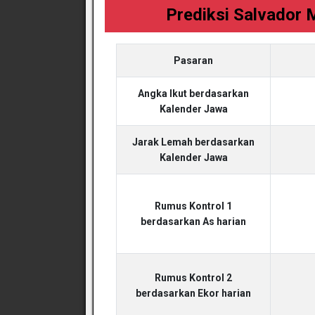
Prediksi Salvador
Pasaran
Angka Ikut berdasarkan
Kalender Jawa
Jarak Lemah berdasarkan
Kalender Jawa
Rumus Kontrol 1
berdasarkan As harian
Rumus Kontrol 2
berdasarkan Ekor harian