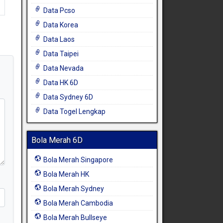
Data Pcso
Data Korea
Data Laos
Data Taipei
Data Nevada
Data HK 6D
Data Sydney 6D
Data Togel Lengkap
Bola Merah 6D
Bola Merah Singapore
Bola Merah HK
Bola Merah Sydney
Bola Merah Cambodia
Bola Merah Bullseye