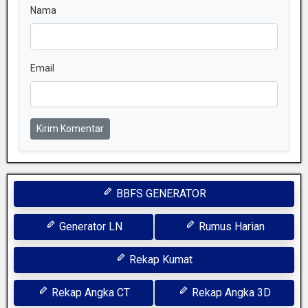
Nama
Email
Kirim Komentar
BBFS GENERATOR
Generator LN
Rumus Harian
Rekap Kumat
Rekap Angka CT
Rekap Angka 3D