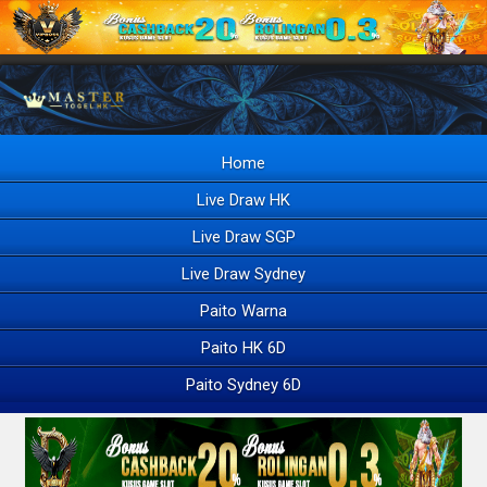
Home
Live Draw HK
Live Draw SGP
Live Draw Sydney
Paito Warna
Paito HK 6D
Paito Sydney 6D