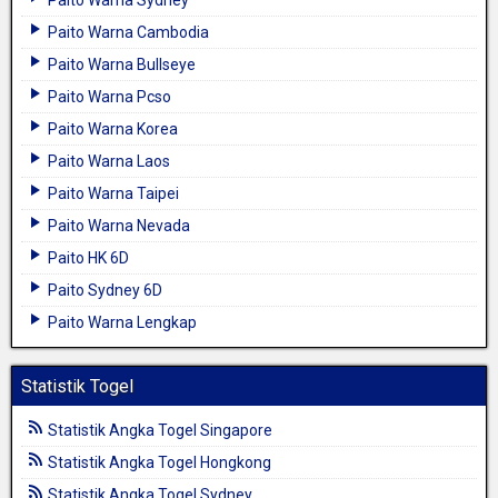
Paito Warna Cambodia
Paito Warna Bullseye
Paito Warna Pcso
Paito Warna Korea
Paito Warna Laos
Paito Warna Taipei
Paito Warna Nevada
Paito HK 6D
Paito Sydney 6D
Paito Warna Lengkap
Statistik Togel
Statistik Angka Togel Singapore
Statistik Angka Togel Hongkong
Statistik Angka Togel Sydney