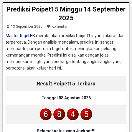
Prediksi Poipet15 Minggu 14 September
2025
13 September 2025
Komentar
Master togel HK
memberikan prediksi Poipet15 yang akurat dan
terpercaya. Dengan analisis mendalam, prediksi ini sangat
membantu para pemain togel untuk meningkatkan peluang
kemenangan mereka. Prediksi ini disajikan dengan jelas,
memberikan insight yang berharga tentang angka-angka yang
berpotensi akan keluar hari ini.
Result Poipet15 Terbaru
Tanggal 08 Agustus 2026
6
8
4
5
Selamat untuk yang Jackpot!!!