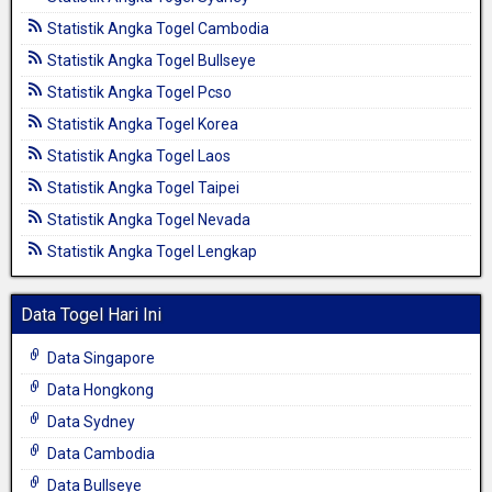
Statistik Angka Togel Cambodia
Statistik Angka Togel Bullseye
Statistik Angka Togel Pcso
Statistik Angka Togel Korea
Statistik Angka Togel Laos
Statistik Angka Togel Taipei
Statistik Angka Togel Nevada
Statistik Angka Togel Lengkap
Data Togel Hari Ini
Data Singapore
Data Hongkong
Data Sydney
Data Cambodia
Data Bullseye