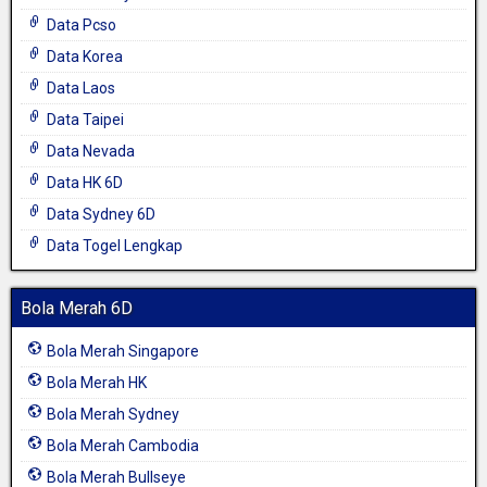
Data Pcso
Data Korea
Data Laos
Data Taipei
Data Nevada
Data HK 6D
Data Sydney 6D
Data Togel Lengkap
Bola Merah 6D
Bola Merah Singapore
Bola Merah HK
Bola Merah Sydney
Bola Merah Cambodia
Bola Merah Bullseye