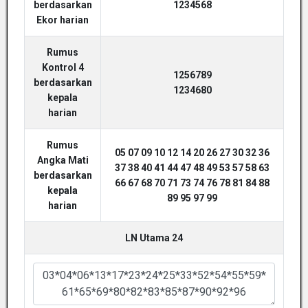
berdasarkan
1234568
Ekor harian
Rumus
Kontrol 4
1256789
berdasarkan
1234680
kepala
harian
Rumus
05 07 09 10 12 14 20 26 27 30 32 36
Angka Mati
37 38 40 41 44 47 48 49 53 57 58 63
berdasarkan
66 67 68 70 71 73 74 76 78 81 84 88
kepala
89 95 97 99
harian
LN Utama 24