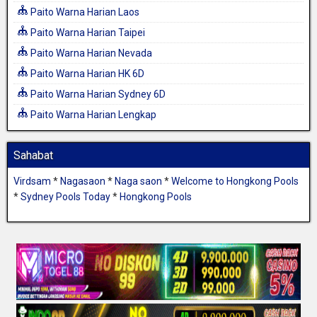
Paito Warna Harian Laos
Paito Warna Harian Taipei
Paito Warna Harian Nevada
Paito Warna Harian HK 6D
Paito Warna Harian Sydney 6D
Paito Warna Harian Lengkap
Sahabat
Virdsam
*
Nagasaon
*
Naga saon
*
Welcome to Hongkong Pools
*
Sydney Pools Today
*
Hongkong Pools