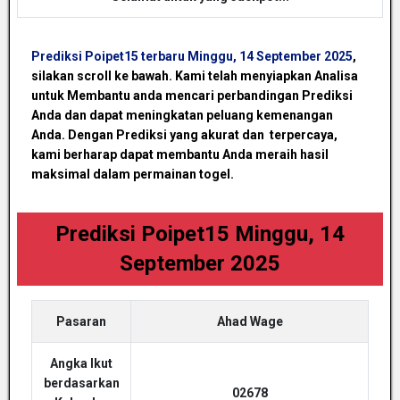
Prediksi Poipet15 terbaru Minggu, 14 September 2025
,
silakan scroll ke bawah. Kami telah menyiapkan Analisa
untuk Membantu anda mencari perbandingan Prediksi
Anda dan dapat meningkatan peluang kemenangan
Anda. Dengan Prediksi yang akurat dan terpercaya,
kami berharap dapat membantu Anda meraih hasil
maksimal dalam permainan togel.
Prediksi Poipet15 Minggu, 14
September 2025
Pasaran
Ahad Wage
Angka Ikut
berdasarkan
02678