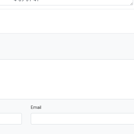
Email