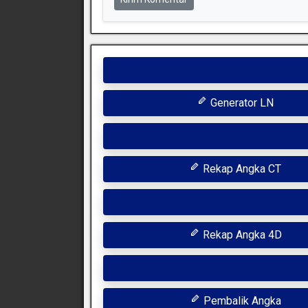
Generator LN
Rekap Angka CT
Rekap Angka 4D
Pembalik Angka