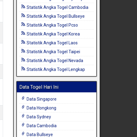
Statistik Angka Togel Cambodia
Statistik Angka Togel Bullseye
Statistik Angka Togel Pcso
Statistik Angka Togel Korea
Statistik Angka Togel Laos
Statistik Angka Togel Taipei
Statistik Angka Togel Nevada
Statistik Angka Togel Lengkap
Data Togel Hari Ini
Data Singapore
Data Hongkong
Data Sydney
Data Cambodia
Data Bullseye