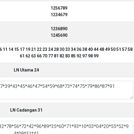
1256789
1234679
1236890
1245690
6 11 14 15 17 19 21 22 23 24 28 30 33 34 36 38 40 44 48 49 50 51 57 58
61 62 63 66 70 77 81 82 83 85 92 97 98 99
LN Utama 24
LN Cadangan 31