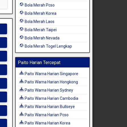
Bola Merah Pcso
Bola Merah Korea
Bola Merah Laos
Bola Merah Taipei
Bola Merah Nevada
Bola Merah Togel Lengkap
Paito Harian Tercepat
Paito Warna Harian Singapore
Paito Warna Harian Hongkong
Paito Warna Harian Sydney
Paito Warna Harian Cambodia
Paito Warna Harian Bullseye
Paito Warna Harian Pcso
Paito Warna Harian Korea