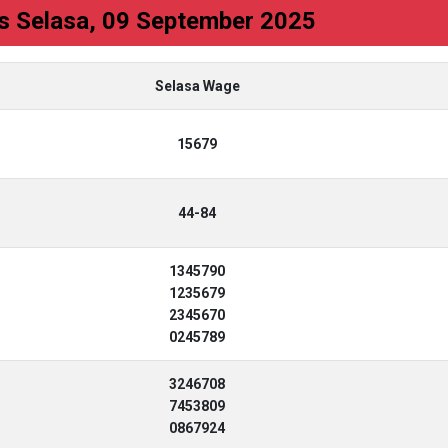
os Selasa, 09 September 2025
Selasa Wage
15679
44-84
1345790
1235679
2345670
0245789
3246708
7453809
0867924