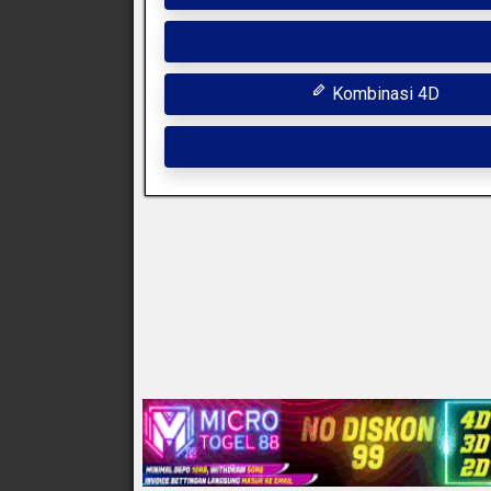
Kombinasi 4D