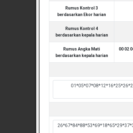
Rumus Kontrol 3
berdasarkan Ekor harian
Rumus Kontrol 4
berdasarkan kepala harian
Rumus Angka Mati
00 02 0
berdasarkan kepala harian