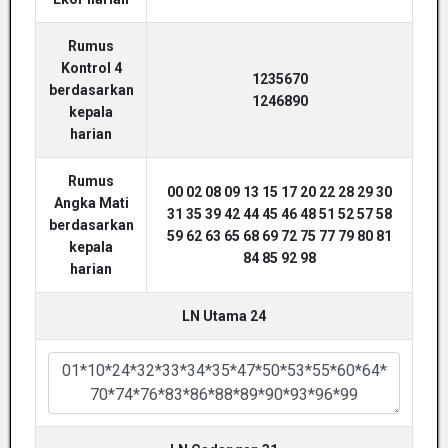
Rumus
Kontrol 4
1235670
berdasarkan
1246890
kepala
harian
Rumus
00 02 08 09 13 15 17 20 22 28 29 30
Angka Mati
31 35 39 42 44 45 46 48 51 52 57 58
berdasarkan
59 62 63 65 68 69 72 75 77 79 80 81
kepala
84 85 92 98
harian
LN Utama 24