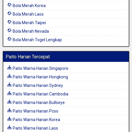
Bola Merah Korea
Bola Merah Laos
Bola Merah Taipei
Bola Merah Nevada
Bola Merah Togel Lengkap
Paito Harian Tercepat
Paito Warna Harian Singapore
Paito Warna Harian Hongkong
Paito Warna Harian Sydney
Paito Warna Harian Cambodia
Paito Warna Harian Bullseye
Paito Warna Harian Pcso
Paito Warna Harian Korea
Paito Warna Harian Laos