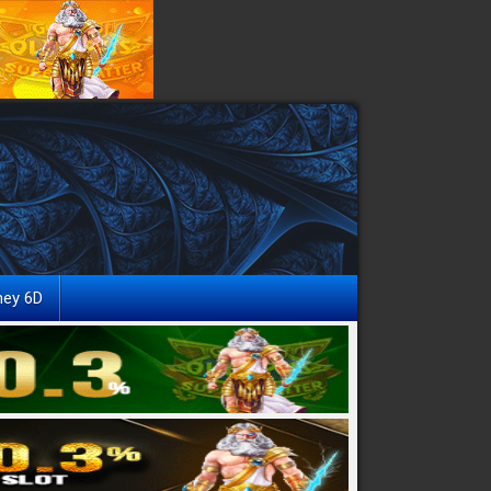
ney 6D