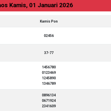
aos Kamis, 01 Januari 2026
Kamis Pon
02456
37-77
1456780
0123469
1245890
1346789
0896134
0671924
2341609