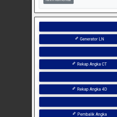
Generator LN
Rekap Angka CT
Rekap Angka 4D
Pembalik Angka