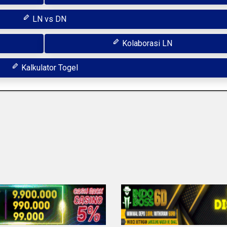
LN vs DN
Kolaborasi LN
Kalkulator Togel