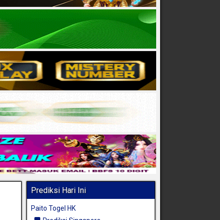
Prediksi Hari Ini
Paito Togel HK