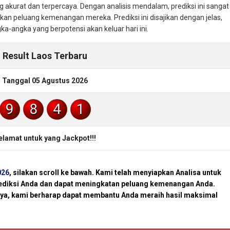
akurat dan terpercaya. Dengan analisis mendalam, prediksi ini sangat
n peluang kemenangan mereka. Prediksi ini disajikan dengan jelas,
a-angka yang berpotensi akan keluar hari ini.
Result Laos Terbaru
Tanggal 05 Agustus 2026
9
8
4
1
elamat untuk yang Jackpot!!!
026
, silakan scroll ke bawah. Kami telah menyiapkan Analisa untuk
diksi Anda dan dapat meningkatan peluang kemenangan Anda.
aya, kami berharap dapat membantu Anda meraih hasil maksimal