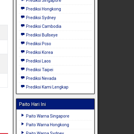
Prediksi Singapore
Prediksi Hongkong
Prediksi Sydney
Prediksi Cambodia
Prediksi Bullseye
Prediksi Pcso
Prediksi Korea
Prediksi Laos
Prediksi Taipei
Prediksi Nevada
Prediksi Kami Lengkap
Paito Hari Ini
Paito Warna Singapore
Paito Warna Hongkong
Paito Warna Sydney