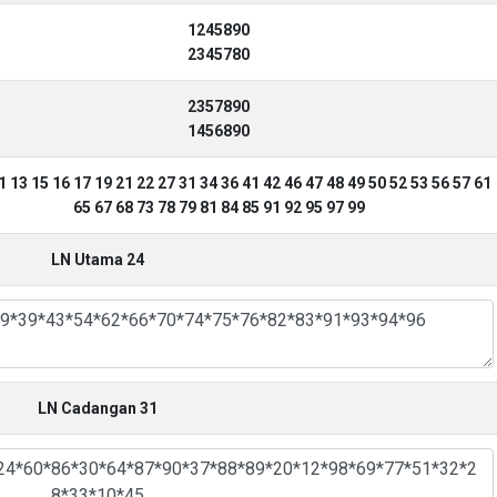
1245890
2345780
2357890
1456890
1 13 15 16 17 19 21 22 27 31 34 36 41 42 46 47 48 49 50 52 53 56 57 61
65 67 68 73 78 79 81 84 85 91 92 95 97 99
LN Utama 24
LN Cadangan 31