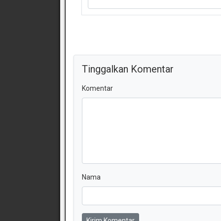
Tinggalkan Komentar
Komentar
Nama
Kirim Komentar