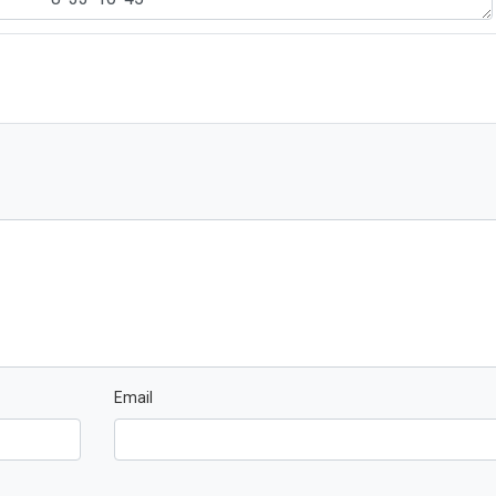
Email