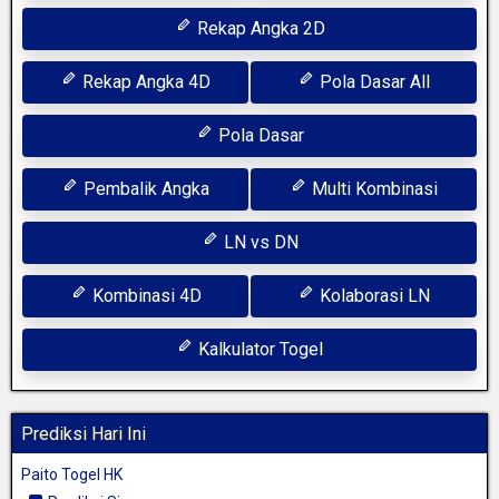
Rekap Angka 2D
Rekap Angka 4D
Pola Dasar All
Pola Dasar
Pembalik Angka
Multi Kombinasi
LN vs DN
Kombinasi 4D
Kolaborasi LN
Kalkulator Togel
Prediksi Hari Ini
Paito Togel HK