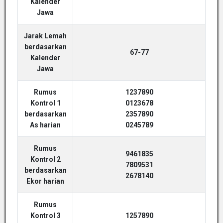
Kalender
Jawa
Jarak Lemah
berdasarkan
67-77
Kalender
Jawa
Rumus
1237890
Kontrol 1
0123678
berdasarkan
2357890
As harian
0245789
Rumus
9461835
Kontrol 2
7809531
berdasarkan
2678140
Ekor harian
Rumus
Kontrol 3
1257890