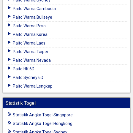
Paito Warna Cambodia
Paito Warna Bullseye
Paito Warna Pcso
Paito Warna Korea
Paito Warna Laos
Paito Warna Taipei
Paito Warna Nevada
Paito HK 6D
Paito Sydney 6D
Paito Warna Lengkap
Statistik Togel
Statistik Angka Togel Singapore
Statistik Angka Togel Hongkong
Statistik Angka Togel Sydney