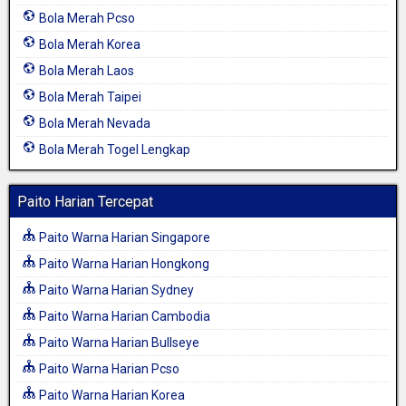
Bola Merah Pcso
Bola Merah Korea
Bola Merah Laos
Bola Merah Taipei
Bola Merah Nevada
Bola Merah Togel Lengkap
Paito Harian Tercepat
Paito Warna Harian Singapore
Paito Warna Harian Hongkong
Paito Warna Harian Sydney
Paito Warna Harian Cambodia
Paito Warna Harian Bullseye
Paito Warna Harian Pcso
Paito Warna Harian Korea