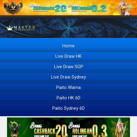
Home
Live Draw HK
Live Draw SGP
Live Draw Sydney
Paito Warna
Paito HK 6D
Paito Sydney 6D