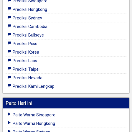
Prediksi Singapore
Prediksi Hongkong
Prediksi Sydney
Prediksi Cambodia
Prediksi Bullseye
Prediksi Pcso
Prediksi Korea
Prediksi Laos
Prediksi Taipei
Prediksi Nevada
Prediksi Kami Lengkap
Paito Hari Ini
Paito Warna Singapore
Paito Warna Hongkong
Paito Warna Sydney