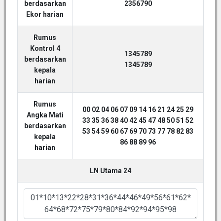
berdasarkan
2356790
Ekor harian
Rumus
Kontrol 4
1345789
berdasarkan
1345789
kepala
harian
Rumus
00 02 04 06 07 09 14 16 21 24 25 29
Angka Mati
33 35 36 38 40 42 45 47 48 50 51 52
berdasarkan
53 54 59 60 67 69 70 73 77 78 82 83
kepala
86 88 89 96
harian
LN Utama 24