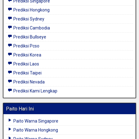
Prediksi Singapore
Prediksi Hongkong
Prediksi Sydney
Prediksi Cambodia
Prediksi Bullseye
Prediksi Pcso
Prediksi Korea
Prediksi Laos
Prediksi Taipei
Prediksi Nevada
Prediksi Kami Lengkap
Paito Hari Ini
Paito Warna Singapore
Paito Warna Hongkong
Paito Warna Sydney