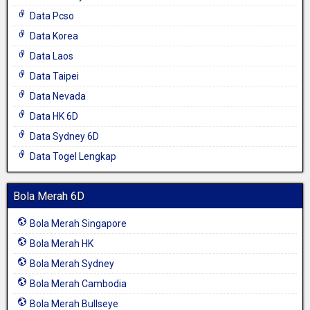
Data Pcso
Data Korea
Data Laos
Data Taipei
Data Nevada
Data HK 6D
Data Sydney 6D
Data Togel Lengkap
Bola Merah 6D
Bola Merah Singapore
Bola Merah HK
Bola Merah Sydney
Bola Merah Cambodia
Bola Merah Bullseye