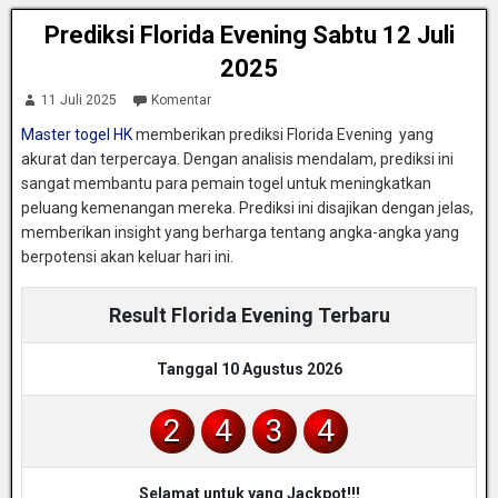
Prediksi Florida Evening Sabtu 12 Juli
2025
11 Juli 2025
Komentar
Master togel HK
memberikan prediksi Florida Evening yang
akurat dan terpercaya. Dengan analisis mendalam, prediksi ini
sangat membantu para pemain togel untuk meningkatkan
peluang kemenangan mereka. Prediksi ini disajikan dengan jelas,
memberikan insight yang berharga tentang angka-angka yang
berpotensi akan keluar hari ini.
Result Florida Evening Terbaru
Tanggal 10 Agustus 2026
2
4
3
4
Selamat untuk yang Jackpot!!!