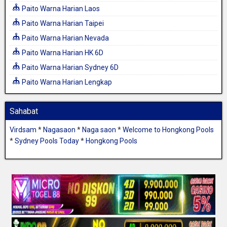
Paito Warna Harian Laos
Paito Warna Harian Taipei
Paito Warna Harian Nevada
Paito Warna Harian HK 6D
Paito Warna Harian Sydney 6D
Paito Warna Harian Lengkap
Sahabat
Virdsam
*
Nagasaon
*
Naga saon
*
Welcome to Hongkong Pools
*
Sydney Pools Today
*
Hongkong Pools