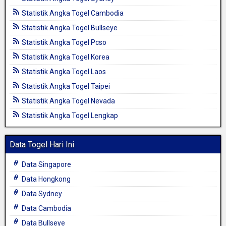
Statistik Angka Togel Cambodia
Statistik Angka Togel Bullseye
Statistik Angka Togel Pcso
Statistik Angka Togel Korea
Statistik Angka Togel Laos
Statistik Angka Togel Taipei
Statistik Angka Togel Nevada
Statistik Angka Togel Lengkap
Data Togel Hari Ini
Data Singapore
Data Hongkong
Data Sydney
Data Cambodia
Data Bullseye