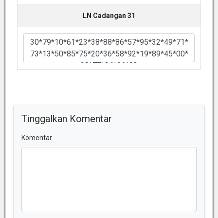
LN Cadangan 31
Tinggalkan Komentar
Komentar