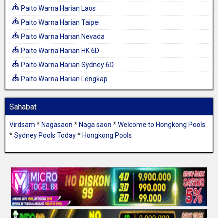
Paito Warna Harian Laos
Paito Warna Harian Taipei
Paito Warna Harian Nevada
Paito Warna Harian HK 6D
Paito Warna Harian Sydney 6D
Paito Warna Harian Lengkap
Sahabat
Virdsam
*
Nagasaon
*
Naga saon
*
Welcome to Hongkong Pools
*
Sydney Pools Today
*
Hongkong Pools