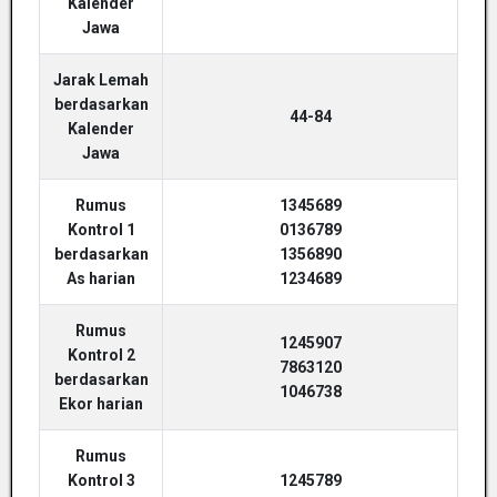
Kalender
Jawa
Jarak Lemah
berdasarkan
44-84
Kalender
Jawa
Rumus
1345689
Kontrol 1
0136789
berdasarkan
1356890
As harian
1234689
Rumus
1245907
Kontrol 2
7863120
berdasarkan
1046738
Ekor harian
Rumus
Kontrol 3
1245789