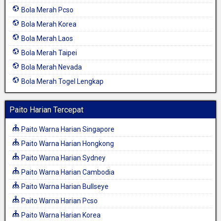
Bola Merah Pcso
Bola Merah Korea
Bola Merah Laos
Bola Merah Taipei
Bola Merah Nevada
Bola Merah Togel Lengkap
Paito Harian Tercepat
Paito Warna Harian Singapore
Paito Warna Harian Hongkong
Paito Warna Harian Sydney
Paito Warna Harian Cambodia
Paito Warna Harian Bullseye
Paito Warna Harian Pcso
Paito Warna Harian Korea