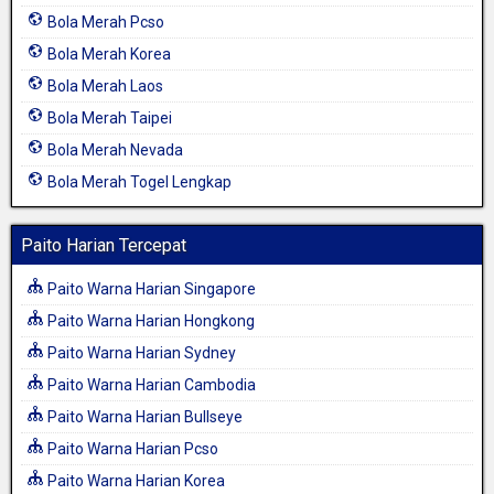
Bola Merah Pcso
Bola Merah Korea
Bola Merah Laos
Bola Merah Taipei
Bola Merah Nevada
Bola Merah Togel Lengkap
Paito Harian Tercepat
Paito Warna Harian Singapore
Paito Warna Harian Hongkong
Paito Warna Harian Sydney
Paito Warna Harian Cambodia
Paito Warna Harian Bullseye
Paito Warna Harian Pcso
Paito Warna Harian Korea