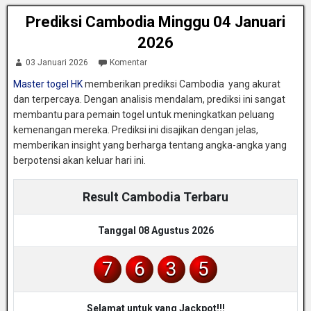
Prediksi Cambodia Minggu 04 Januari
2026
03 Januari 2026
Komentar
Master togel HK
memberikan prediksi Cambodia yang akurat
dan terpercaya. Dengan analisis mendalam, prediksi ini sangat
membantu para pemain togel untuk meningkatkan peluang
kemenangan mereka. Prediksi ini disajikan dengan jelas,
memberikan insight yang berharga tentang angka-angka yang
berpotensi akan keluar hari ini.
Result Cambodia Terbaru
Tanggal 08 Agustus 2026
7
6
3
5
Selamat untuk yang Jackpot!!!