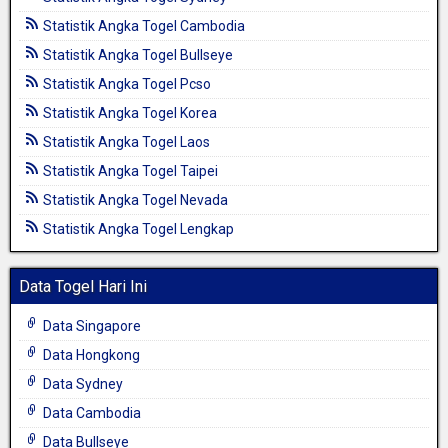
Statistik Angka Togel Cambodia
Statistik Angka Togel Bullseye
Statistik Angka Togel Pcso
Statistik Angka Togel Korea
Statistik Angka Togel Laos
Statistik Angka Togel Taipei
Statistik Angka Togel Nevada
Statistik Angka Togel Lengkap
Data Togel Hari Ini
Data Singapore
Data Hongkong
Data Sydney
Data Cambodia
Data Bullseye