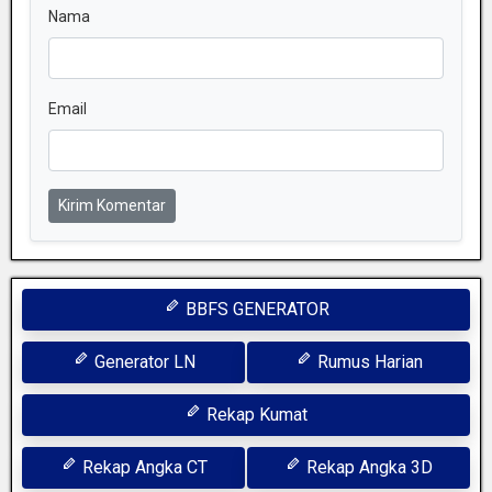
Nama
Email
Kirim Komentar
BBFS GENERATOR
Generator LN
Rumus Harian
Rekap Kumat
Rekap Angka CT
Rekap Angka 3D