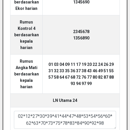
berdasarkan
1345690
Ekor harian
Rumus
Kontrol 4
2345678
berdasarkan
1356890
kepala
harian
Rumus
01 03 04 09 11 17 19 20 22 24 26 29
Angka Mati
31 32 33 35 36 37 38 43 46 49 51 55
berdasarkan
57 58 64 67 68 72 76 77 80 82 87 88
kepala
93 94 97 99
harian
LN Utama 24