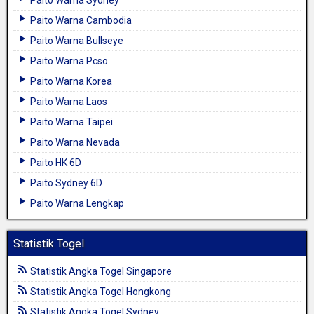
Paito Warna Cambodia
Paito Warna Bullseye
Paito Warna Pcso
Paito Warna Korea
Paito Warna Laos
Paito Warna Taipei
Paito Warna Nevada
Paito HK 6D
Paito Sydney 6D
Paito Warna Lengkap
Statistik Togel
Statistik Angka Togel Singapore
Statistik Angka Togel Hongkong
Statistik Angka Togel Sydney