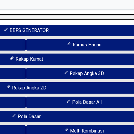
BBFS GENERATOR
Rumus Harian
Rekap Kumat
Rekap Angka 3D
Rekap Angka 2D
Pola Dasar All
Pola Dasar
Multi Kombinasi