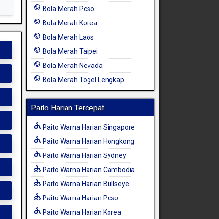
Bola Merah Pcso
Bola Merah Korea
Bola Merah Laos
Bola Merah Taipei
Bola Merah Nevada
Bola Merah Togel Lengkap
Paito Harian Tercepat
Paito Warna Harian Singapore
Paito Warna Harian Hongkong
Paito Warna Harian Sydney
Paito Warna Harian Cambodia
Paito Warna Harian Bullseye
Paito Warna Harian Pcso
Paito Warna Harian Korea