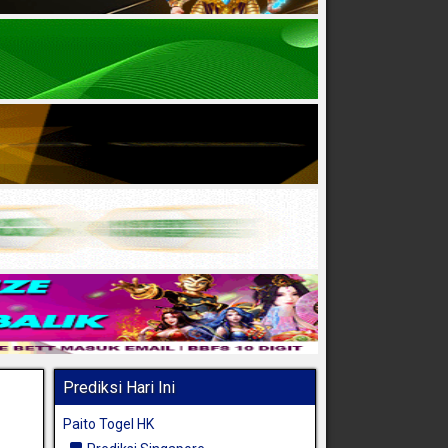
Prediksi Hari Ini
Paito Togel HK