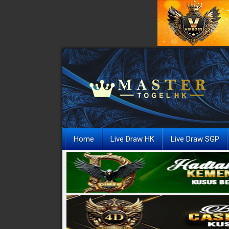
Home
Live Draw HK
Live Draw SGP