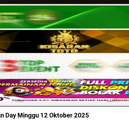
an Day Minggu 12 Oktober 2025