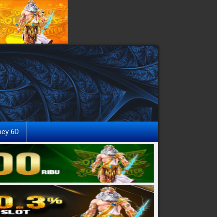
ney 6D