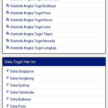
Statistik Angka Togel Bullseye
Statistik Angka Togel Pcso
Statistik Angka Togel Korea
Statistik Angka Togel Laos
Statistik Angka Togel Taipei
Statistik Angka Togel Nevada
Statistik Angka Togel Lengkap
Data Togel Hari Ini
Data Singapore
Data Hongkong
Data Sydney
Data Cambodia
Data Bullseye
Data Pcso