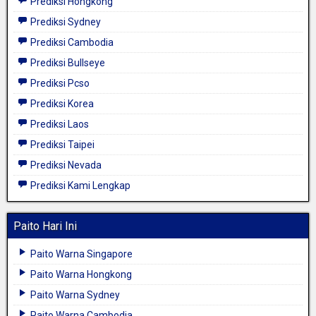
Prediksi Hongkong
Prediksi Sydney
Prediksi Cambodia
Prediksi Bullseye
Prediksi Pcso
Prediksi Korea
Prediksi Laos
Prediksi Taipei
Prediksi Nevada
Prediksi Kami Lengkap
Paito Hari Ini
Paito Warna Singapore
Paito Warna Hongkong
Paito Warna Sydney
Paito Warna Cambodia