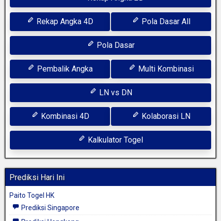
Rekap Angka 4D
Pola Dasar All
Pola Dasar
Pembalik Angka
Multi Kombinasi
LN vs DN
Kombinasi 4D
Kolaborasi LN
Kalkulator Togel
Prediksi Hari Ini
Paito Togel HK
Prediksi Singapore