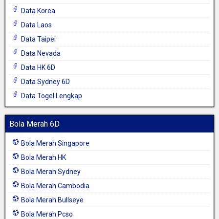
Data Korea
Data Laos
Data Taipei
Data Nevada
Data HK 6D
Data Sydney 6D
Data Togel Lengkap
Bola Merah 6D
Bola Merah Singapore
Bola Merah HK
Bola Merah Sydney
Bola Merah Cambodia
Bola Merah Bullseye
Bola Merah Pcso