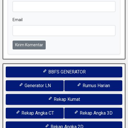
Email
Kirim Komentar
BBFS GENERATOR
Generator LN
Rumus Harian
Rekap Kumat
Rekap Angka CT
Rekap Angka 3D
Rekap Angka 2D