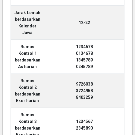
Jarak Lemah
berdasarkan
12-22
Kalender
Jawa
Rumus
1234678
Kontrol 1
0134678
berdasarkan
1345789
As harian
0245789
Rumus
9726038
Kontrol 2
3724958
berdasarkan
8403259
Ekor harian
Rumus
Kontrol 3
1234567
berdasarkan
2345890
Ekor harian