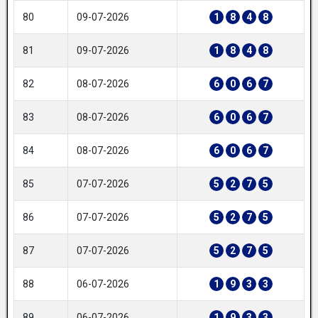
80
09-07-2026
1
8
4
8
81
09-07-2026
1
8
4
8
82
08-07-2026
6
0
6
7
83
08-07-2026
6
0
6
7
84
08-07-2026
6
0
6
7
85
07-07-2026
5
2
7
5
86
07-07-2026
5
2
7
5
87
07-07-2026
5
2
7
5
88
06-07-2026
1
9
3
3
89
06-07-2026
1
9
3
3