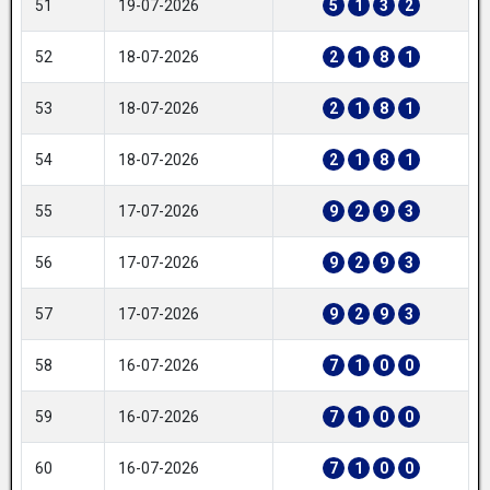
51
19-07-2026
5
1
3
2
52
18-07-2026
2
1
8
1
53
18-07-2026
2
1
8
1
54
18-07-2026
2
1
8
1
55
17-07-2026
9
2
9
3
56
17-07-2026
9
2
9
3
57
17-07-2026
9
2
9
3
58
16-07-2026
7
1
0
0
59
16-07-2026
7
1
0
0
60
16-07-2026
7
1
0
0