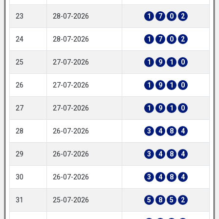
23
28-07-2026
1
7
0
2
24
28-07-2026
1
7
0
2
25
27-07-2026
1
9
1
0
26
27-07-2026
1
9
1
0
27
27-07-2026
1
9
1
0
28
26-07-2026
3
4
8
4
29
26-07-2026
3
4
8
4
30
26-07-2026
3
4
8
4
31
25-07-2026
5
8
5
2