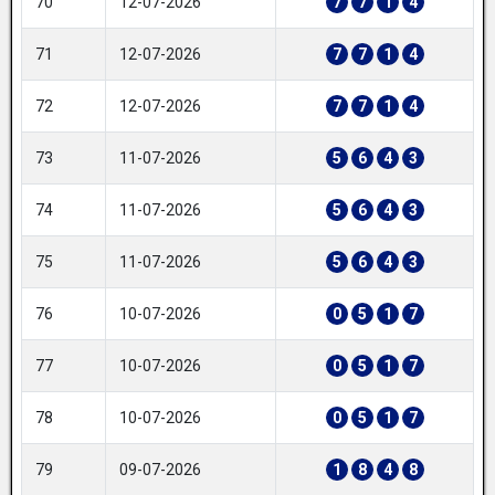
70
12-07-2026
7
7
1
4
71
12-07-2026
7
7
1
4
72
12-07-2026
7
7
1
4
73
11-07-2026
5
6
4
3
74
11-07-2026
5
6
4
3
75
11-07-2026
5
6
4
3
76
10-07-2026
0
5
1
7
77
10-07-2026
0
5
1
7
78
10-07-2026
0
5
1
7
79
09-07-2026
1
8
4
8