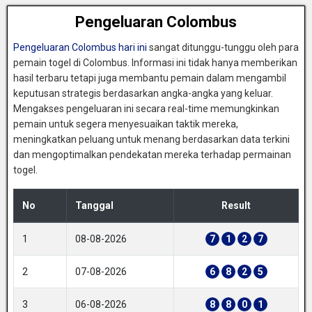
Pengeluaran Colombus
Pengeluaran Colombus hari ini
sangat ditunggu-tunggu oleh para
pemain togel di Colombus. Informasi ini tidak hanya memberikan
hasil terbaru tetapi juga membantu pemain dalam mengambil
keputusan strategis berdasarkan angka-angka yang keluar.
Mengakses pengeluaran ini secara real-time memungkinkan
pemain untuk segera menyesuaikan taktik mereka,
meningkatkan peluang untuk menang berdasarkan data terkini
dan mengoptimalkan pendekatan mereka terhadap permainan
togel.
No
Tanggal
Result
1
08-08-2026
7
1
2
7
2
07-08-2026
6
8
2
5
3
06-08-2026
8
8
0
1