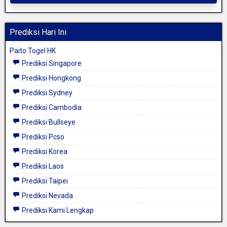
Prediksi Hari Ini
Paito Togel HK
Prediksi Singapore
Prediksi Hongkong
Prediksi Sydney
Prediksi Cambodia
Prediksi Bullseye
Prediksi Pcso
Prediksi Korea
Prediksi Laos
Prediksi Taipei
Prediksi Nevada
Prediksi Kami Lengkap