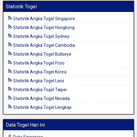
Statistik Togel
Statistik Angka Togel Singapore
Statistik Angka Togel Hongkong
Statistik Angka Togel Sydney
Statistik Angka Togel Cambodia
Statistik Angka Togel Bullseye
Statistik Angka Togel Pcso
Statistik Angka Togel Korea
Statistik Angka Togel Laos
Statistik Angka Togel Taipei
Statistik Angka Togel Nevada
Statistik Angka Togel Lengkap
Data Togel Hari Ini
Data Singapore