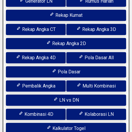
Generator LN
Rumus Harian
Rekap Kumat
Rekap Angka CT
Rekap Angka 3D
Rekap Angka 2D
Rekap Angka 4D
Pola Dasar All
Pola Dasar
Pembalik Angka
Multi Kombinasi
LN vs DN
Kombinasi 4D
Kolaborasi LN
Kalkulator Togel