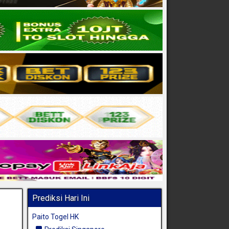
Prediksi Hari Ini
Paito Togel HK