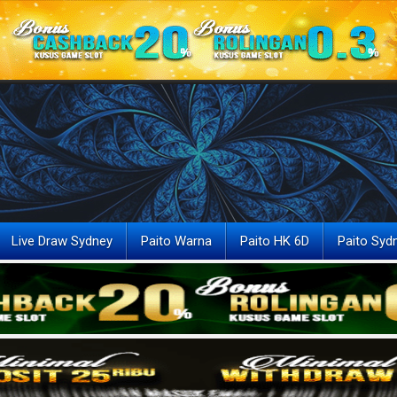
Live Draw Sydney
Paito Warna
Paito HK 6D
Paito Syd