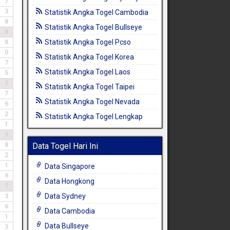
7
3
Statistik Angka Togel Cambodia
8
Statistik Angka Togel Bullseye
8
Statistik Angka Togel Pcso
X
0
Statistik Angka Togel Korea
7
Statistik Angka Togel Laos
5
5
Statistik Angka Togel Taipei
7
Statistik Angka Togel Nevada
6
2
Statistik Angka Togel Lengkap
1
9
8
Data Togel Hari Ini
2
1
Data Singapore
9
Data Hongkong
7
Data Sydney
3
6
Data Cambodia
1
Data Bullseye
3