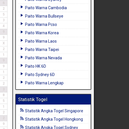
6
Paito Warna Cambodia
2
5
Paito Warna Bullseye
3
Paito Warna Pcso
4
9
Paito Warna Korea
9
Paito Warna Laos
X
2
Paito Warna Taipei
1
Paito Warna Nevada
9
Paito HK 6D
9
1
Paito Sydney 6D
2
Paito Warna Lengkap
2
3
8
Statistik Togel
5
1
Statistik Angka Togel Singapore
2
2
Statistik Angka Togel Hongkong
9
Statistik Angka Togel Sydney