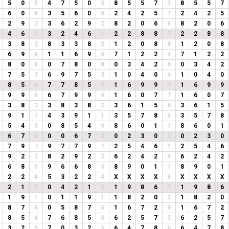
5
0
5
4
7
5
0
5
8
5
5
7
3
8
5
5
7
6
0
6
3
5
6
0
6
2
4
2
5
7
2
4
2
5
2
9
2
3
6
2
9
2
8
2
0
6
6
8
2
0
6
4
6
1
3
2
4
6
1
2
2
8
8
7
2
2
8
8
3
8
2
8
3
3
8
2
1
2
0
8
8
1
2
0
8
6
9
6
1
1
6
9
6
7
1
2
2
4
7
1
2
2
8
0
8
0
7
8
0
8
0
3
4
2
6
0
3
4
2
7
5
3
6
9
7
5
3
1
0
4
0
4
1
0
4
0
8
5
4
7
7
8
5
4
1
6
9
9
9
1
6
9
9
9
9
9
6
7
9
9
9
1
6
0
7
7
1
6
0
7
3
8
2
3
8
3
8
2
3
6
1
5
6
3
6
1
5
9
1
1
4
3
9
1
1
3
5
7
8
6
3
5
7
8
5
4
9
0
8
5
4
9
8
6
0
1
1
8
6
0
1
6
7
4
0
0
6
7
4
0
2
3
0
3
0
2
3
0
7
9
7
9
7
7
9
7
2
5
4
6
1
2
5
4
6
9
2
2
8
2
9
2
2
6
2
4
2
6
6
2
4
2
6
8
5
9
6
6
8
5
8
9
0
1
1
8
9
0
1
2
2
4
5
3
2
2
4
X
X
X
X
X
X
X
X
X
2
1
3
0
4
2
1
3
1
9
8
6
5
1
9
8
6
1
9
1
0
1
1
9
1
1
8
2
0
2
1
8
2
0
8
7
6
0
5
8
7
6
1
6
7
2
9
1
6
7
2
8
5
4
7
6
8
5
4
6
2
5
7
3
6
2
5
7
3
2
5
7
0
3
2
5
6
4
7
8
6
6
4
7
8