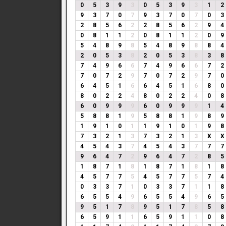
0
5
3
9
3
0
5
3
9
3
1
2
9
3
7
0
7
9
3
7
0
7
0
3
2
8
5
6
2
2
8
5
6
2
9
4
0
8
1
1
2
0
8
1
1
2
0
9
5
4
8
9
8
5
4
8
9
8
8
4
2
0
5
3
8
2
0
5
3
8
3
8
7
4
9
6
6
7
4
9
6
6
7
2
7
0
7
2
9
7
0
7
2
9
7
0
6
4
5
1
6
6
4
5
1
6
8
0
8
0
2
2
4
8
0
2
2
4
0
8
6
0
9
9
9
6
0
9
9
9
1
4
5
8
8
1
9
5
8
8
1
9
8
9
1
9
1
0
1
1
9
1
0
1
9
8
7
3
2
1
3
7
3
2
1
3
X
X
4
5
4
3
7
4
5
4
3
7
7
7
9
6
4
7
2
9
6
4
7
2
8
5
1
8
7
1
8
1
8
7
1
8
1
8
4
5
7
7
5
4
5
7
7
5
7
4
0
3
3
7
1
0
3
3
7
1
1
8
6
5
5
4
9
6
5
5
4
9
6
5
9
5
1
7
8
9
5
1
7
8
5
8
6
5
9
1
1
6
5
9
1
1
0
8