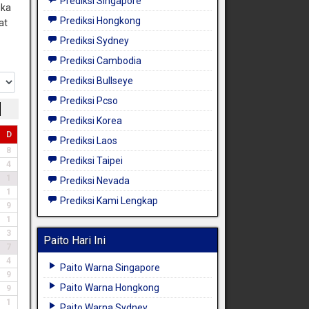
Prediksi Singapore
gka
Prediksi Hongkong
at
Prediksi Sydney
Prediksi Cambodia
Prediksi Bullseye
Prediksi Pcso
Prediksi Korea
D
Prediksi Laos
8
Prediksi Taipei
4
1
Prediksi Nevada
1
Prediksi Kami Lengkap
9
1
3
Paito Hari Ini
7
4
Paito Warna Singapore
9
Paito Warna Hongkong
9
1
Paito Warna Sydney