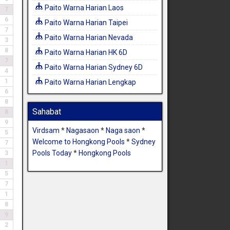
Paito Warna Harian Laos
7
6
Paito Warna Harian Taipei
7
Paito Warna Harian Nevada
3
8
Paito Warna Harian HK 6D
7
Paito Warna Harian Sydney 6D
4
1
Paito Warna Harian Lengkap
6
8
Sahabat
8
9
Virdsam
*
Nagasaon
*
Naga saon
*
5
Welcome to Hongkong Pools
*
Sydney
7
Pools Today
*
Hongkong Pools
3
1
5
7
1
8
9
2