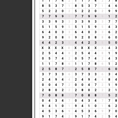
1
1
7
4
2
1
1
7
4
2
7
8
8
5
3
7
1
8
5
3
7
1
4
6
5
2
2
0
2
5
2
2
0
2
9
9
7
7
9
9
9
7
7
9
9
9
1
2
3
3
9
3
3
3
3
9
3
3
7
7
5
1
5
9
5
5
1
5
9
5
4
3
6
4
0
3
3
6
4
0
3
3
6
2
9
2
0
8
8
9
2
0
8
8
6
0
4
4
2
3
5
4
4
2
3
5
5
0
X
X
X
X
X
X
X
X
X
X
4
3
2
5
4
4
8
2
5
4
4
8
1
9
0
5
7
4
2
0
5
7
4
2
4
3
1
1
7
8
6
1
1
7
8
6
1
2
2
5
8
7
6
2
5
8
7
6
6
0
3
7
3
3
6
3
7
3
3
6
3
4
2
4
9
4
4
2
4
9
4
4
8
4
0
0
4
7
2
0
0
4
7
2
1
9
2
8
0
2
2
2
8
0
2
2
2
1
7
0
8
8
7
7
0
8
8
7
5
2
0
4
3
4
7
0
4
3
4
7
7
8
9
4
1
0
1
9
4
1
0
1
6
2
4
5
3
6
9
4
5
3
6
9
7
0
9
1
7
4
2
9
1
7
4
2
5
4