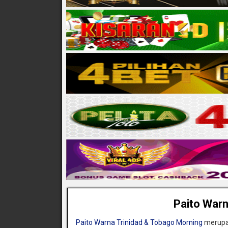
Paito Warn
Paito Warna Trinidad & Tobago Morning
merupak