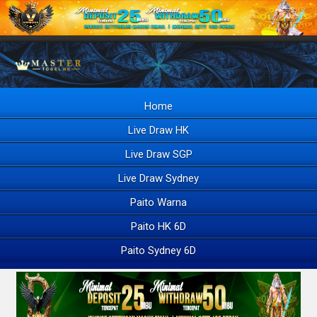
Home
Live Draw HK
Live Draw SGP
Live Draw Sydney
Paito Warna
Paito HK 6D
Paito Sydney 6D