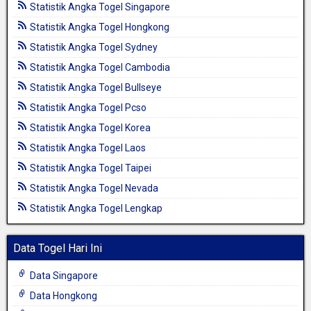
Statistik Angka Togel Singapore
Statistik Angka Togel Hongkong
Statistik Angka Togel Sydney
Statistik Angka Togel Cambodia
Statistik Angka Togel Bullseye
Statistik Angka Togel Pcso
Statistik Angka Togel Korea
Statistik Angka Togel Laos
Statistik Angka Togel Taipei
Statistik Angka Togel Nevada
Statistik Angka Togel Lengkap
Data Togel Hari Ini
Data Singapore
Data Hongkong