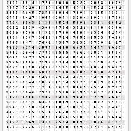
4
1
4
9
4
5
8
1
4
5
1
7
7
1
8
5
8
9
8
8
5
2
2
7
9
2
0
8
3
2
1
0
7
9
7
4
3
4
7
2
7
2
2
0
2
3
1
2
4
6
6
6
5
5
1
4
4
1
8
9
1
5
0
2
2
2
0
1
2
3
3
8
5
9
5
4
6
6
5
2
7
3
5
3
8
6
8
6
6
3
7
8
9
1
1
2
1
3
5
8
4
3
0
1
1
0
4
4
5
9
9
4
2
7
9
1
0
6
7
4
2
0
7
1
8
3
0
8
4
3
8
9
7
1
8
3
7
9
0
9
7
7
0
4
4
1
9
6
3
9
9
1
3
3
6
9
5
2
4
6
5
3
9
6
6
0
3
3
1
4
6
0
5
2
7
6
0
8
2
1
2
8
3
9
3
4
3
0
9
9
7
7
3
6
9
3
5
2
6
8
9
1
1
8
9
6
3
9
6
6
5
6
3
6
9
9
7
0
8
8
8
1
3
2
5
5
7
1
0
1
4
5
8
1
9
6
3
0
4
4
5
2
4
4
8
1
9
0
1
1
9
0
9
7
7
0
4
4
3
7
1
7
2
4
6
7
8
5
3
8
8
5
7
3
1
7
6
8
8
7
9
4
9
5
5
9
4
7
1
8
7
6
9
2
2
4
3
5
7
3
3
2
3
0
3
5
7
7
9
7
2
1
2
7
9
4
8
3
0
3
7
0
1
4
5
3
0
8
4
3
8
4
1
0
1
6
7
3
1
4
1
4
1
1
2
8
6
6
3
9
5
9
1
5
6
6
9
4
4
8
7
7
8
0
8
3
5
1
5
6
7
2
6
7
4
5
8
0
1
1
8
8
3
4
7
1
6
9
1
1
6
8
2
7
9
6
3
2
8
1
1
4
5
4
9
8
0
4
9
4
1
1
6
2
8
0
8
4
9
4
5
3
7
6
4
9
6
9
6
6
7
1
3
5
8
0
7
1
4
5
9
4
9
7
7
3
1
2
9
2
6
7
5
7
3
8
0
7
0
7
1
3
5
8
4
8
4
2
2
4
6
1
3
1
4
8
3
3
3
6
9
0
4
4
8
3
6
3
7
1
1
1
3
1
4
3
1
9
9
9
6
9
7
0
7
4
1
8
9
8
5
2
8
0
8
2
9
3
0
3
6
7
9
9
9
9
4
8
6
5
4
5
3
0
3
1
4
5
3
8
7
9
7
4
2
4
5
2
0
2
0
4
3
3
6
3
9
1
8
9
9
7
5
8
4
0
8
4
4
8
8
8
1
7
8
1
1
6
4
1
5
9
7
9
7
3
0
7
9
7
8
0
9
3
3
3
0
6
9
6
4
7
7
7
5
3
7
1
4
5
8
6
0
7
7
0
4
6
6
3
4
5
0
4
4
3
2
3
7
1
3
7
0
9
9
6
2
4
6
1
7
9
7
9
7
0
5
9
0
9
6
6
3
6
9
8
6
8
7
6
8
0
4
4
8
6
1
2
1
3
4
6
0
6
6
1
2
8
7
6
8
4
3
6
9
9
4
4
1
5
5
7
3
9
3
7
6
4
1
5
9
6
0
3
3
8
1
1
2
3
4
3
6
8
5
1
0
1
9
1
7
7
3
6
9
5
8
2
7
9
9
9
8
3
2
0
9
4
3
7
3
9
5
8
4
8
3
7
1
8
1
8
6
7
4
0
0
2
0
2
5
6
0
2
2
8
4
4
1
5
4
4
5
3
8
0
0
0
5
5
1
5
1
1
2
7
6
2
0
2
2
0
7
6
4
3
7
1
1
2
9
1
9
7
7
2
1
0
5
5
0
8
3
7
1
0
0
7
0
7
1
4
7
6
4
5
0
8
0
8
5
6
2
3
5
9
6
1
4
5
9
1
5
7
3
6
8
6
9
6
0
3
2
3
5
9
5
8
4
3
0
1
9
0
9
9
0
2
6
8
0
1
3
1
4
1
2
0
5
5
0
7
3
6
9
9
1
2
4
6
9
0
8
8
7
4
4
9
5
5
8
7
8
1
9
5
9
0
9
9