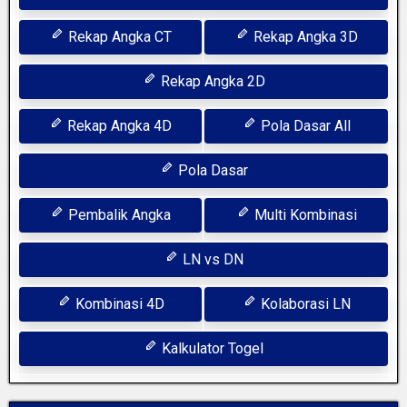
Rekap Angka CT
Rekap Angka 3D
Rekap Angka 2D
Rekap Angka 4D
Pola Dasar All
Pola Dasar
Pembalik Angka
Multi Kombinasi
LN vs DN
Kombinasi 4D
Kolaborasi LN
Kalkulator Togel