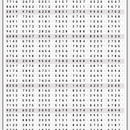
7
7
1
6
7
2
6
7
2
9
5
3
5
1
6
0
1
5
7
3
9
3
3
7
1
4
3
2
0
2
4
5
4
7
2
8
6
4
9
4
9
5
6
2
8
7
3
1
2
3
4
3
9
7
7
0
5
1
1
2
3
1
4
2
6
9
6
7
3
1
3
8
1
9
1
9
7
6
5
2
6
2
3
8
2
0
8
3
1
4
2
7
3
4
7
9
9
4
4
8
4
7
0
2
2
8
0
9
7
7
7
3
4
1
5
4
3
4
1
5
4
5
3
4
7
0
7
4
5
9
9
9
4
1
5
5
9
4
8
3
1
4
9
1
1
5
5
1
0
1
0
1
8
1
9
7
3
9
5
5
0
0
4
9
4
1
5
6
0
6
7
0
6
1
7
3
2
7
9
7
0
3
7
2
9
3
1
5
4
9
9
4
5
1
6
3
7
0
8
8
0
8
2
6
8
4
7
9
9
9
9
6
1
2
3
5
1
9
0
9
2
8
2
6
8
2
4
2
8
1
6
1
8
8
7
5
2
8
5
4
8
1
1
0
1
6
0
8
0
8
0
0
4
7
2
3
9
1
6
7
3
6
9
1
1
5
5
0
8
8
8
3
6
9
6
1
0
2
0
2
5
1
4
3
7
6
7
5
3
8
3
9
0
7
7
4
2
1
3
4
9
9
8
4
3
0
2
3
5
8
2
7
5
8
4
4
4
2
3
5
4
3
6
9
6
4
3
1
5
6
3
5
3
9
3
7
8
2
0
2
9
2
2
7
9
7
9
6
5
2
1
9
3
9
3
5
3
2
9
2
4
6
5
4
9
2
0
5
6
2
7
4
7
5
3
9
1
2
0
2
0
8
2
6
8
0
7
5
4
9
0
1
9
8
8
3
7
3
4
7
1
7
8
5
4
3
2
6
1
7
4
2
9
8
8
5
7
8
6
5
5
0
8
2
1
2
0
4
8
3
9
5
4
4
8
7
5
8
2
1
8
4
0
8
8
9
6
0
6
6
7
7
9
6
6
5
2
9
7
7
4
7
7
0
7
8
7
3
9
3
2
0
0
0
0
3
6
8
5
4
4
8
7
9
7
5
6
5
1
6
8
1
7
4
2
3
8
9
2
2
6
7
3
1
4
8
7
0
9
9
1
1
0
2
2
4
1
6
0
6
9
0
9
4
4
9
6
7
1
8
7
5
8
3
2
3
5
9
9
9
5
8
9
4
4
7
5
0
8
8
4
6
9
9
9
9
1
1
4
5
1
4
3
2
5
6
5
8
3
2
7
6
3
6
9
6
4
9
6
6
8
0
5
7
3
7
4
9
7
7
3
3
3
8
2
8
3
5
0
5
3
4
0
0
0
3
8
4
1
5
7
6
5
7
3
1
4
4
3
7
4
2
3
7
1
2
0
4
5
9
5
0
5
2
7
7
9
5
7
3
8
1
6
0
6
3
9
6
7
4
8
0
0
4
4
3
7
8
4
3
4
3
1
9
1
6
0
1
3
4
9
2
9
5
5
0
3
5
3
8
3
1
0
6
6
4
5
1
7
8
3
9
0
5
5
1
9
2
6
8
0
8
3
7
1
5
9
5
4
9
3
5
9
0
9
4
7
6
1
7
8
9
6
9
6
9
0
9
2
2
5
7
8
1
9
7
1
9
3
3
0
2
7
5
3
5
7
0
7
7
5
1
8
0
8
3
5
2
6
8
8
4
3
3
6
6
7
8
3
2
9
3
7
0
7
6
5
2
2
4
3
0
9
3
3
6
6
7
9
7
9
9
7
4
2
0
9
3
7
1
4
8
9
4
4
6
0
5
6
2
8
2
6
9
6
0
5
6
8
5
6
5
4
3
7
8
2
8
4
3
9
9
5
1
6
9
7
3
0
3
2
3
7
9
7
8
8
5
0
5
2
0
3
9
3
5
1
3
1
4
5
6
6
9
6
4
5
5
4
9
3
9
5
1
6
6
1
2
3
5
2
8
1
3
4
5
7
8
3
2
0
7
5
6
2
8
4
3
4
7
5
7
2
4
6
2
1
8
7
6