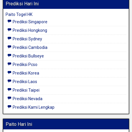
Prediksi Hari Ini
Paito Togel HK
Prediksi Singapore
Prediksi Hongkong
Prediksi Sydney
Prediksi Cambodia
Prediksi Bullseye
Prediksi Pcso
Prediksi Korea
Prediksi Laos
Prediksi Taipei
Prediksi Nevada
Prediksi Kami Lengkap
Paito Hari Ini