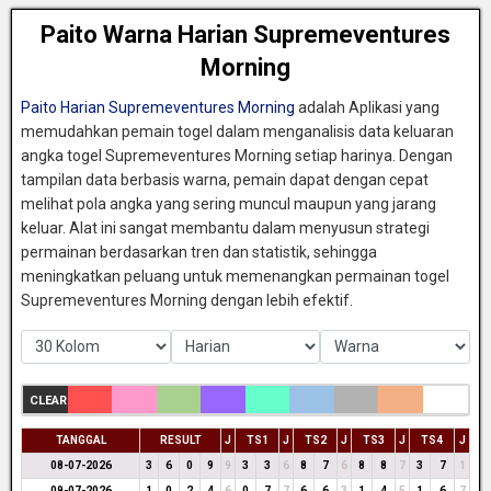
Paito Warna Harian Supremeventures
Morning
Paito Harian Supremeventures Morning
adalah Aplikasi yang
memudahkan pemain togel dalam menganalisis data keluaran
angka togel Supremeventures Morning setiap harinya. Dengan
tampilan data berbasis warna, pemain dapat dengan cepat
melihat pola angka yang sering muncul maupun yang jarang
keluar. Alat ini sangat membantu dalam menyusun strategi
permainan berdasarkan tren dan statistik, sehingga
meningkatkan peluang untuk memenangkan permainan togel
Supremeventures Morning dengan lebih efektif.
CLEAR
TANGGAL
RESULT
J
TS1
J
TS2
J
TS3
J
TS4
J
08-07-2026
3
6
0
9
9
3
3
6
8
7
6
8
8
7
3
7
1
09-07-2026
1
0
2
4
6
0
7
7
6
6
3
1
4
5
1
6
7