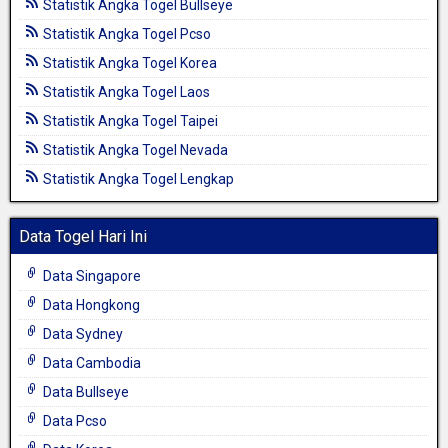
Statistik Angka Togel Bullseye
Statistik Angka Togel Pcso
Statistik Angka Togel Korea
Statistik Angka Togel Laos
Statistik Angka Togel Taipei
Statistik Angka Togel Nevada
Statistik Angka Togel Lengkap
Data Togel Hari Ini
Data Singapore
Data Hongkong
Data Sydney
Data Cambodia
Data Bullseye
Data Pcso