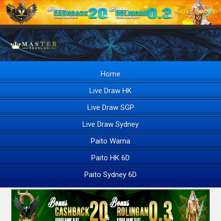
Home
Live Draw HK
Live Draw SGP
Live Draw Sydney
Paito Warna
Paito HK 6D
Paito Sydney 6D