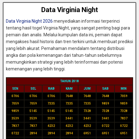
Data Virginia Night
Data Virginia Night 2026
menyediakan informasi terperinci
tentang hasil togel Virginia Night, yang sangat penting bagi para
pemain dan analis. Melalui kumpulan data ini, pemain dapat
mengakses hasil historis dan tren terkini untuk membuat prediksi
yang lebih akurat. Pemahaman mendalam tentang distribusi
angka dan pola kemenangan dari tahun-tahun sebelumnya
memungkinkan strategi yang lebih terinformasi dan potensi
kemenangan yang lebih tinggi.
TAHUN 2018
SEN
SEL
RAB
KAM
JUM
SAB
MIN
0706
0706
0706
7648
7648
7648
7059
7059
7059
7335
7335
7335
9859
9859
9859
5145
5145
5145
7328
7328
7328
3539
3539
3539
3441
3441
3441
7837
7837
7837
4232
4232
4232
0722
0722
0722
2894
2894
2894
6951
6951
6951