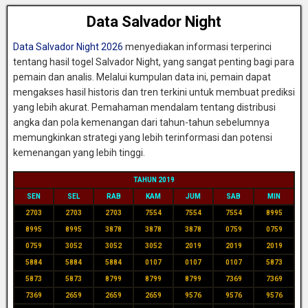
Data Salvador Night
Data Salvador Night 2026
menyediakan informasi terperinci
tentang hasil togel Salvador Night, yang sangat penting bagi para
pemain dan analis. Melalui kumpulan data ini, pemain dapat
mengakses hasil historis dan tren terkini untuk membuat prediksi
yang lebih akurat. Pemahaman mendalam tentang distribusi
angka dan pola kemenangan dari tahun-tahun sebelumnya
memungkinkan strategi yang lebih terinformasi dan potensi
kemenangan yang lebih tinggi.
TAHUN 2019
SEN
SEL
RAB
KAM
JUM
SAB
MIN
2703
2703
2703
7554
7554
7554
8995
8995
8995
3878
3878
3878
0759
0759
0759
3052
3052
3052
2019
2019
2019
5884
5884
5884
0107
0107
0107
5873
5873
5873
8799
8799
8799
7369
7369
7369
2659
2659
2659
9576
9576
9576