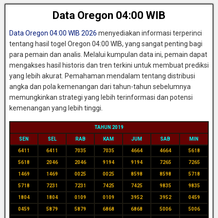
Data Oregon 04:00 WIB
Data Oregon 04:00 WIB 2026
menyediakan informasi terperinci
tentang hasil togel Oregon 04:00 WIB, yang sangat penting bagi
para pemain dan analis. Melalui kumpulan data ini, pemain dapat
mengakses hasil historis dan tren terkini untuk membuat prediksi
yang lebih akurat. Pemahaman mendalam tentang distribusi
angka dan pola kemenangan dari tahun-tahun sebelumnya
memungkinkan strategi yang lebih terinformasi dan potensi
kemenangan yang lebih tinggi.
TAHUN 2019
SEN
SEL
RAB
KAM
JUM
SAB
MIN
6411
6411
7035
7035
4664
4664
5618
5618
2046
2046
9194
9194
7265
7265
1469
1469
0025
0025
8598
8598
5718
5718
7231
7231
7425
7425
9835
9835
1804
1804
0109
0109
3952
3952
0459
0459
5879
5879
6868
6868
5006
5006