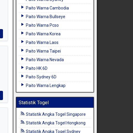
Paito Warna Cambodia
Paito Warna Bullseye
Paito Warna Pcso
a
Paito Warna Korea
Paito Warna Laos
Paito Warna Taipei
Paito Warna Nevada
Paito HK 6D
Paito Sydney 6D
Paito Warna Lengkap
a
Statistik Togel
Statistik Angka Togel Singapore
Statistik Angka Togel Hongkong
Statistik Angka Togel Sydney