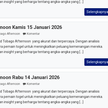
kan insight yang berharga tentang angka-angka yang [...]
Selengkapny
rnoon Kamis 15 Januari 2026
obago Afternoon
Komentar
ad Tobago Afternoon yang akurat dan terpercaya. Dengan analisis
ara pemain togel untuk meningkatkan peluang kemenangan mereka.
kan insight yang berharga tentang angka-angka yang [...]
Selengkapny
rnoon Rabu 14 Januari 2026
obago Afternoon
Komentar
ad Tobago Afternoon yang akurat dan terpercaya. Dengan analisis
ara pemain togel untuk meningkatkan peluang kemenangan mereka.
kan insight yang berharga tentang angka-angka yang [...]