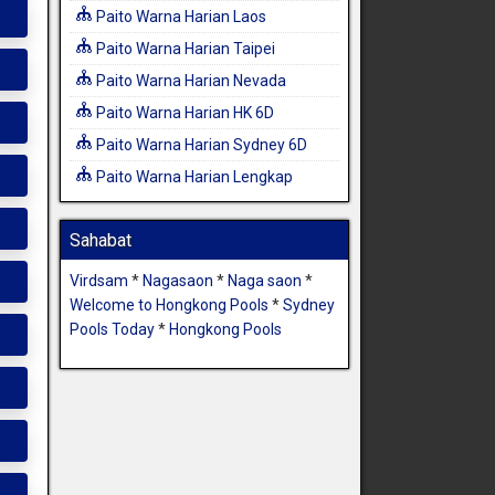
Paito Warna Harian Laos
Paito Warna Harian Taipei
Paito Warna Harian Nevada
Paito Warna Harian HK 6D
Paito Warna Harian Sydney 6D
Paito Warna Harian Lengkap
Sahabat
Virdsam
*
Nagasaon
*
Naga saon
*
Welcome to Hongkong Pools
*
Sydney
Pools Today
*
Hongkong Pools