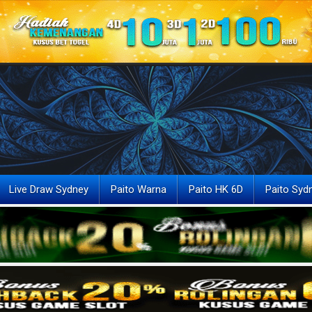
Live Draw Sydney
Paito Warna
Paito HK 6D
Paito Syd