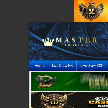
Home
Live Draw HK
Live Draw SGP