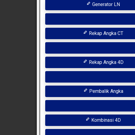
Generator LN
Rekap Angka CT
Rekap Angka 4D
Pembalik Angka
Kombinasi 4D