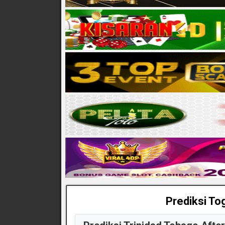
Prediksi To