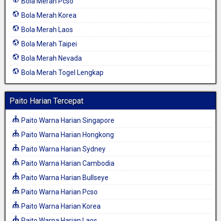
Bola Merah Pcso
Bola Merah Korea
Bola Merah Laos
Bola Merah Taipei
Bola Merah Nevada
Bola Merah Togel Lengkap
Paito Harian Tercepat
Paito Warna Harian Singapore
Paito Warna Harian Hongkong
Paito Warna Harian Sydney
Paito Warna Harian Cambodia
Paito Warna Harian Bullseye
Paito Warna Harian Pcso
Paito Warna Harian Korea
Paito Warna Harian Laos