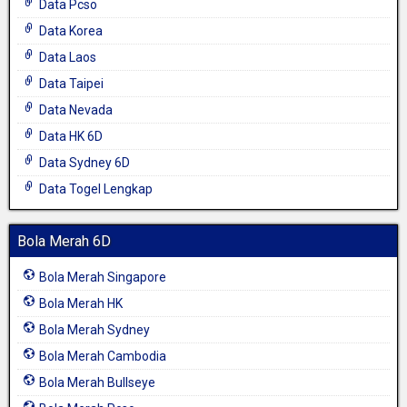
Data Pcso
Data Korea
Data Laos
Data Taipei
Data Nevada
Data HK 6D
Data Sydney 6D
Data Togel Lengkap
Bola Merah 6D
Bola Merah Singapore
Bola Merah HK
Bola Merah Sydney
Bola Merah Cambodia
Bola Merah Bullseye