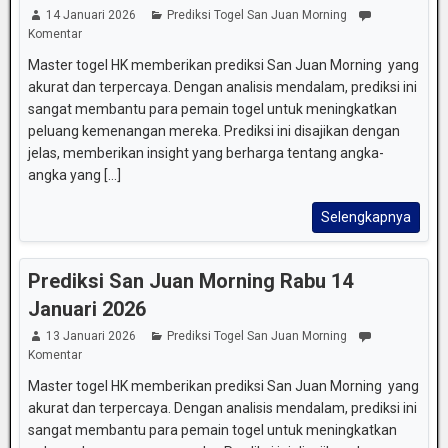
14 Januari 2026
Prediksi Togel San Juan Morning
Komentar
Master togel HK memberikan prediksi San Juan Morning yang
akurat dan terpercaya. Dengan analisis mendalam, prediksi ini
sangat membantu para pemain togel untuk meningkatkan
peluang kemenangan mereka. Prediksi ini disajikan dengan
jelas, memberikan insight yang berharga tentang angka-
angka yang [...]
Selengkapnya
Prediksi San Juan Morning Rabu 14
Januari 2026
13 Januari 2026
Prediksi Togel San Juan Morning
Komentar
Master togel HK memberikan prediksi San Juan Morning yang
akurat dan terpercaya. Dengan analisis mendalam, prediksi ini
sangat membantu para pemain togel untuk meningkatkan