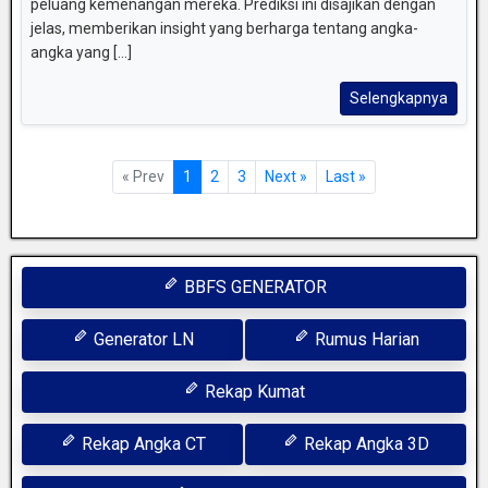
peluang kemenangan mereka. Prediksi ini disajikan dengan
jelas, memberikan insight yang berharga tentang angka-
angka yang [...]
Selengkapnya
« Prev
1
2
3
Next »
Last »
BBFS GENERATOR
Generator LN
Rumus Harian
Rekap Kumat
Rekap Angka CT
Rekap Angka 3D