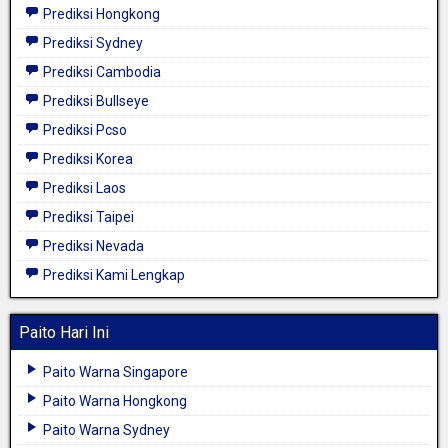
Prediksi Hongkong
Prediksi Sydney
Prediksi Cambodia
Prediksi Bullseye
Prediksi Pcso
Prediksi Korea
Prediksi Laos
Prediksi Taipei
Prediksi Nevada
Prediksi Kami Lengkap
Paito Hari Ini
Paito Warna Singapore
Paito Warna Hongkong
Paito Warna Sydney