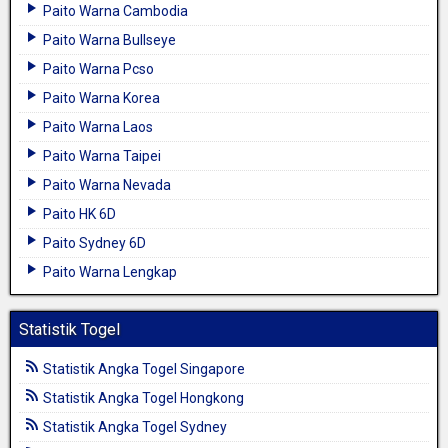
Paito Warna Cambodia
Paito Warna Bullseye
Paito Warna Pcso
Paito Warna Korea
Paito Warna Laos
Paito Warna Taipei
Paito Warna Nevada
Paito HK 6D
Paito Sydney 6D
Paito Warna Lengkap
Statistik Togel
Statistik Angka Togel Singapore
Statistik Angka Togel Hongkong
Statistik Angka Togel Sydney