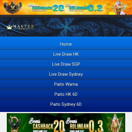
Home
Live Draw HK
Live Draw SGP
Live Draw Sydney
Paito Warna
Paito HK 6D
Paito Sydney 6D