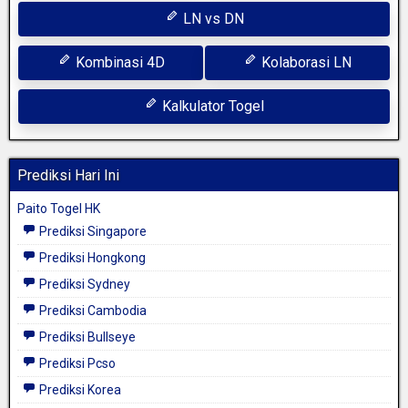
LN vs DN
Kombinasi 4D
Kolaborasi LN
Kalkulator Togel
Prediksi Hari Ini
Paito Togel HK
Prediksi Singapore
Prediksi Hongkong
Prediksi Sydney
Prediksi Cambodia
Prediksi Bullseye
Prediksi Pcso
Prediksi Korea