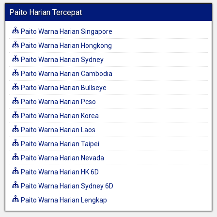
Paito Harian Tercepat
Paito Warna Harian Singapore
Paito Warna Harian Hongkong
Paito Warna Harian Sydney
Paito Warna Harian Cambodia
Paito Warna Harian Bullseye
Paito Warna Harian Pcso
Paito Warna Harian Korea
Paito Warna Harian Laos
Paito Warna Harian Taipei
Paito Warna Harian Nevada
Paito Warna Harian HK 6D
Paito Warna Harian Sydney 6D
Paito Warna Harian Lengkap