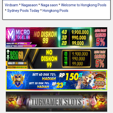
Virdsam
*
Nagasaon
*
Naga saon
*
Welcome to Hongkong Pools
*
Sydney Pools Today
*
Hongkong Pools