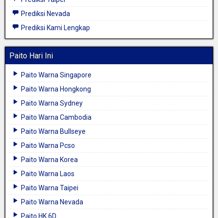
Prediksi Nevada
Prediksi Kami Lengkap
Paito Hari Ini
Paito Warna Singapore
Paito Warna Hongkong
Paito Warna Sydney
Paito Warna Cambodia
Paito Warna Bullseye
Paito Warna Pcso
Paito Warna Korea
Paito Warna Laos
Paito Warna Taipei
Paito Warna Nevada
Paito HK 6D