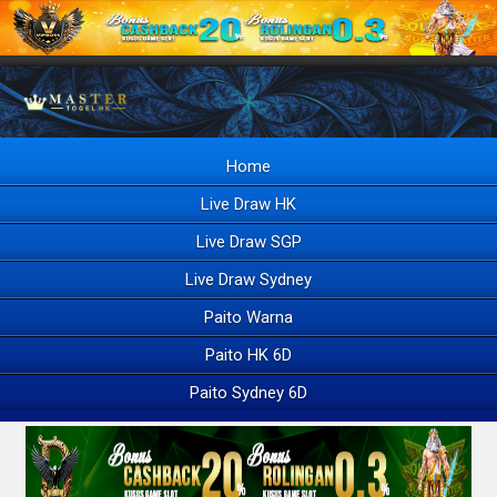
Home
Live Draw HK
Live Draw SGP
Live Draw Sydney
Paito Warna
Paito HK 6D
Paito Sydney 6D