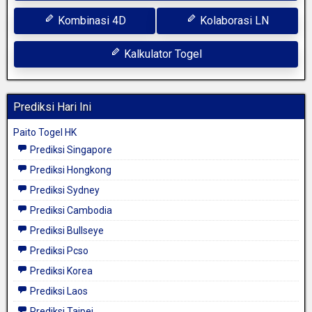
Kombinasi 4D
Kolaborasi LN
Kalkulator Togel
Prediksi Hari Ini
Paito Togel HK
Prediksi Singapore
Prediksi Hongkong
Prediksi Sydney
Prediksi Cambodia
Prediksi Bullseye
Prediksi Pcso
Prediksi Korea
Prediksi Laos
Prediksi Taipei