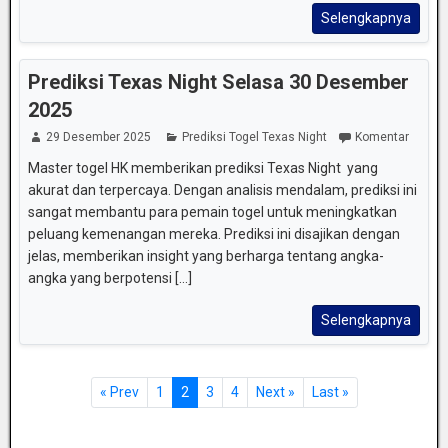
Selengkapnya
Prediksi Texas Night Selasa 30 Desember
2025
29 Desember 2025
Prediksi Togel Texas Night
Komentar
Master togel HK memberikan prediksi Texas Night yang
akurat dan terpercaya. Dengan analisis mendalam, prediksi ini
sangat membantu para pemain togel untuk meningkatkan
peluang kemenangan mereka. Prediksi ini disajikan dengan
jelas, memberikan insight yang berharga tentang angka-
angka yang berpotensi [...]
Selengkapnya
« Prev
1
2
3
4
Next »
Last »