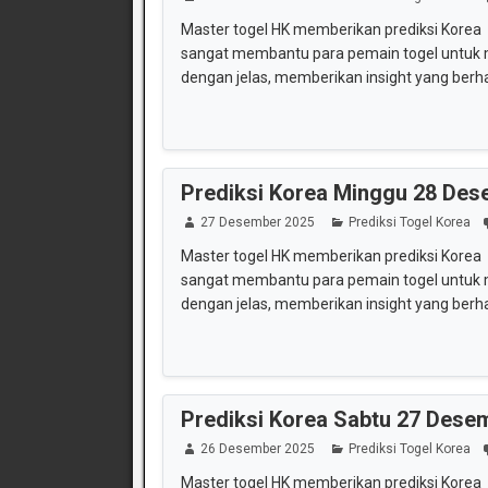
Master togel HK memberikan prediksi Korea y
sangat membantu para pemain togel untuk m
dengan jelas, memberikan insight yang berha
Prediksi Korea Minggu 28 Des
27 Desember 2025
Prediksi Togel Korea
Master togel HK memberikan prediksi Korea y
sangat membantu para pemain togel untuk m
dengan jelas, memberikan insight yang berha
Prediksi Korea Sabtu 27 Dese
26 Desember 2025
Prediksi Togel Korea
Master togel HK memberikan prediksi Korea y