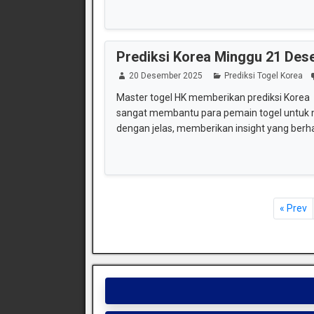
Prediksi Korea Minggu 21 Des
20 Desember 2025
Prediksi Togel Korea
Master togel HK memberikan prediksi Korea y
sangat membantu para pemain togel untuk m
dengan jelas, memberikan insight yang berha
« Prev