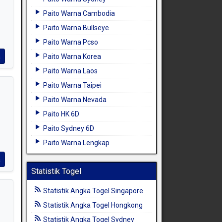
Paito Warna Cambodia
Paito Warna Bullseye
Paito Warna Pcso
a
Paito Warna Korea
Paito Warna Laos
Paito Warna Taipei
Paito Warna Nevada
Paito HK 6D
Paito Sydney 6D
Paito Warna Lengkap
a
Statistik Togel
Statistik Angka Togel Singapore
Statistik Angka Togel Hongkong
Statistik Angka Togel Sydney