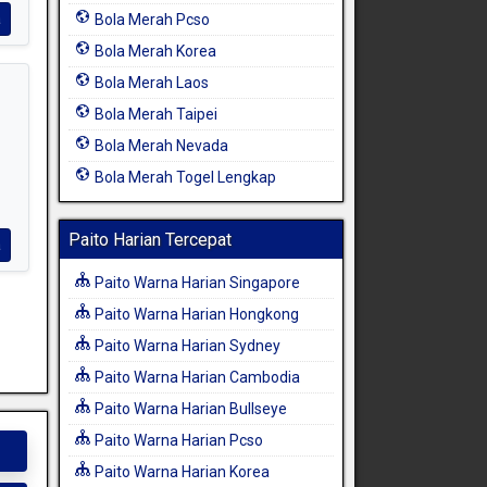
a
Bola Merah Pcso
Bola Merah Korea
Bola Merah Laos
Bola Merah Taipei
Bola Merah Nevada
Bola Merah Togel Lengkap
Paito Harian Tercepat
a
Paito Warna Harian Singapore
Paito Warna Harian Hongkong
Paito Warna Harian Sydney
Paito Warna Harian Cambodia
Paito Warna Harian Bullseye
Paito Warna Harian Pcso
Paito Warna Harian Korea