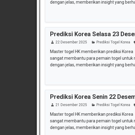
dengan jelas, memberikan insight yang berha
Prediksi Korea Selasa 23 Des
22 Desember 2025
Prediksi Togel Korea
Master togel HK memberikan prediksi Korea y
sangat membantu para pemain togel untuk m
dengan jelas, memberikan insight yang berha
Prediksi Korea Senin 22 Dese
21 Desember 2025
Prediksi Togel Korea
Master togel HK memberikan prediksi Korea y
sangat membantu para pemain togel untuk m
dengan jelas, memberikan insight yang berha