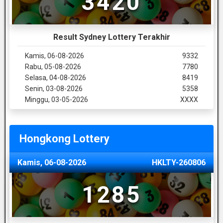
3420
Result Sydney Lottery Terakhir
Kamis, 06-08-2026
9332
Rabu, 05-08-2026
7780
Selasa, 04-08-2026
8419
Senin, 03-08-2026
5358
Minggu, 03-05-2026
XXXX
Hongkong Lottery
Kamis, 06-08-2026
HKLTY-260806
1285