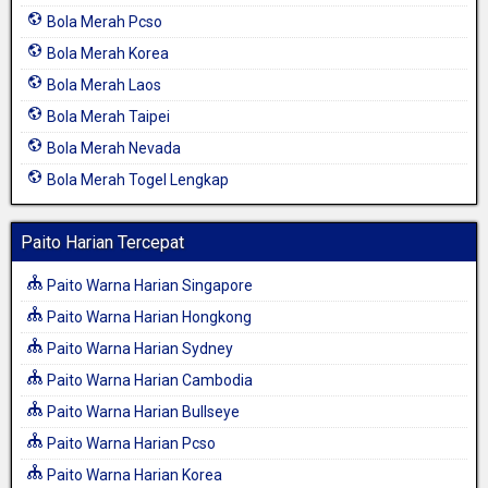
Bola Merah Pcso
Bola Merah Korea
Bola Merah Laos
Bola Merah Taipei
Bola Merah Nevada
Bola Merah Togel Lengkap
Paito Harian Tercepat
Paito Warna Harian Singapore
Paito Warna Harian Hongkong
Paito Warna Harian Sydney
Paito Warna Harian Cambodia
Paito Warna Harian Bullseye
Paito Warna Harian Pcso
Paito Warna Harian Korea