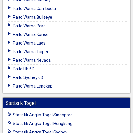
Paito Warna Cambodia
Paito Warna Bullseye
Paito Warna Pcso
Paito Warna Korea
Paito Warna Laos
Paito Warna Taipei
Paito Warna Nevada
Paito HK 6D
Paito Sydney 6D
Paito Warna Lengkap
Statistik Togel
Statistik Angka Togel Singapore
Statistik Angka Togel Hongkong
Statistik Angka Togel Sydney