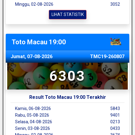
Minggu, 02-08-2026
3052
LIHAT STATISTIK
Toto Macau 19:00
Jumat, 07-08-2026
TMC19-260807
6303
Result Toto Macau 19:00 Terakhir
Kamis, 06-08-2026
5843
Rabu, 05-08-2026
9401
Selasa, 04-08-2026
0213
Senin, 03-08-2026
0433
Minggu, 02-08-2026
3674