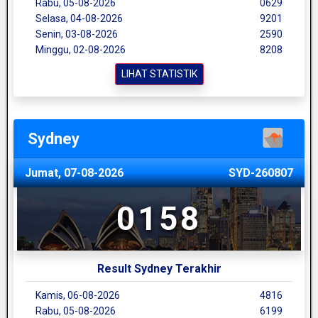
Rabu, 05-08-2026
0629
Selasa, 04-08-2026
9201
Senin, 03-08-2026
2590
Minggu, 02-08-2026
8208
LIHAT STATISTIK
Sydney
Jumat, 07-08-2026
SYD-260807
0158
Result Sydney Terakhir
Kamis, 06-08-2026
4816
Rabu, 05-08-2026
6199