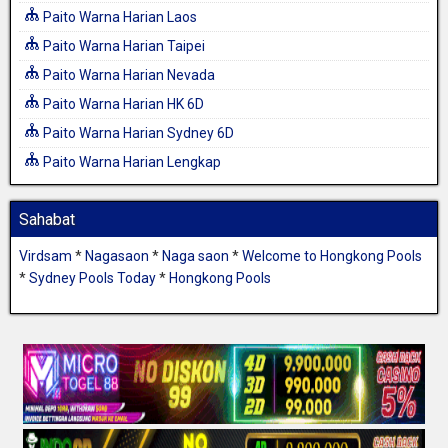
Paito Warna Harian Laos
Paito Warna Harian Taipei
Paito Warna Harian Nevada
Paito Warna Harian HK 6D
Paito Warna Harian Sydney 6D
Paito Warna Harian Lengkap
Sahabat
Virdsam
*
Nagasaon
*
Naga saon
*
Welcome to Hongkong Pools
*
Sydney Pools Today
*
Hongkong Pools