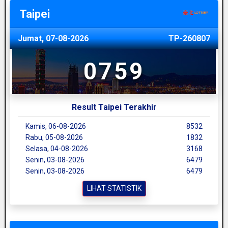
Taipei
Jumat, 07-08-2026
TP-260807
0759
Result Taipei Terakhir
Kamis, 06-08-2026
8532
Rabu, 05-08-2026
1832
Selasa, 04-08-2026
3168
Senin, 03-08-2026
6479
Senin, 03-08-2026
6479
LIHAT STATISTIK