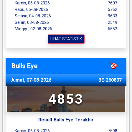
Kamis, 06-08-2026
7607
Rabu, 05-08-2026
5762
Selasa, 04-08-2026
9633
Senin, 03-08-2026
2549
Minggu, 02-08-2026
6552
LIHAT STATISTIK
Bulls Eye
Jumat, 07-08-2026
BE-260807
4853
Result Bulls Eye Terakhir
Kamis, 06-08-2026
7598