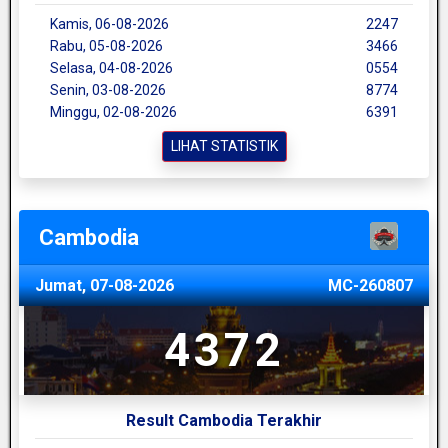
Kamis, 06-08-2026
2247
Rabu, 05-08-2026
3466
Selasa, 04-08-2026
0554
Senin, 03-08-2026
8774
Minggu, 02-08-2026
6391
LIHAT STATISTIK
Cambodia
Jumat, 07-08-2026
MC-260807
4372
Result Cambodia Terakhir