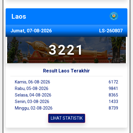
Laos
Jumat, 07-08-2026
LS-260807
3221
Result Laos Terakhir
Kamis, 06-08-2026
6172
Rabu, 05-08-2026
9841
Selasa, 04-08-2026
8365
Senin, 03-08-2026
1433
Minggu, 02-08-2026
8739
LIHAT STATISTIK