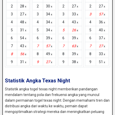
2
28
2
30
2
27
2
27
x
x
x
x
3
27
3
34
3
33
3
57
x
x
x
x
4
48
4
34
4
43
4
36
x
x
x
x
5
31
5
34
5
26
5
40
x
x
x
x
6
54
6
39
6
39
6
37
x
x
x
x
7
43
7
57
7
63
7
27
x
x
x
x
8
56
8
49
8
39
8
33
x
x
x
x
9
31
9
27
9
38
9
51
x
x
x
x
Statistik Angka Texas Night
Statistik angka togel texas night memberikan pandangan
mendalam tentang pola dan frekuensi angka yang muncul
dalam permainan togel texas night. Dengan memahami tren dan
distribusi angka dari waktu ke waktu, pemain dapat
mengoptimalkan strategi mereka dan meningkatkan peluang