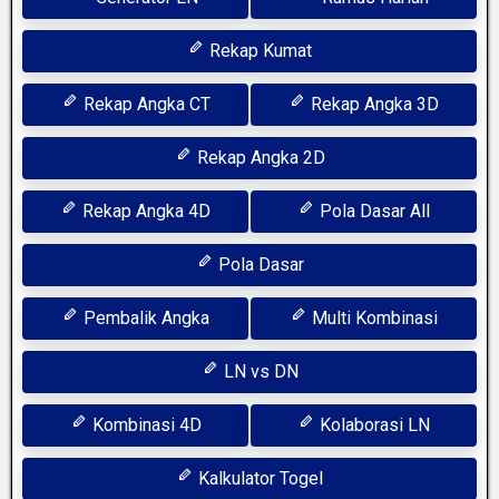
Rekap Kumat
Rekap Angka CT
Rekap Angka 3D
Rekap Angka 2D
Rekap Angka 4D
Pola Dasar All
Pola Dasar
Pembalik Angka
Multi Kombinasi
LN vs DN
Kombinasi 4D
Kolaborasi LN
Kalkulator Togel