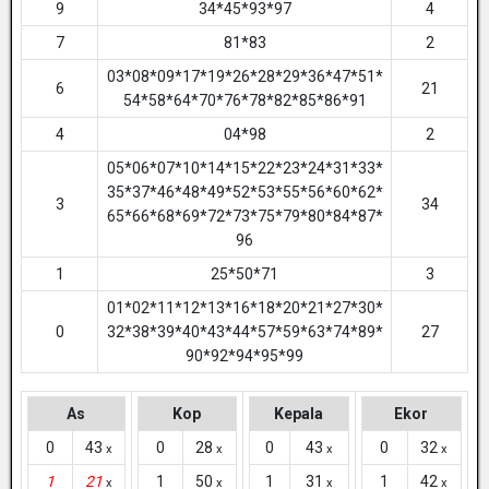
9
34*45*93*97
4
7
81*83
2
03*08*09*17*19*26*28*29*36*47*51*
6
21
54*58*64*70*76*78*82*85*86*91
4
04*98
2
05*06*07*10*14*15*22*23*24*31*33*
35*37*46*48*49*52*53*55*56*60*62*
3
34
65*66*68*69*72*73*75*79*80*84*87*
96
1
25*50*71
3
01*02*11*12*13*16*18*20*21*27*30*
0
32*38*39*40*43*44*57*59*63*74*89*
27
90*92*94*95*99
As
Kop
Kepala
Ekor
0
43
0
28
0
43
0
32
x
x
x
x
1
21
1
50
1
31
1
42
x
x
x
x