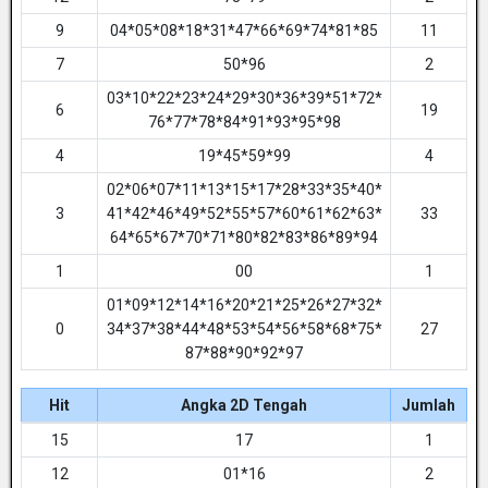
9
04*05*08*18*31*47*66*69*74*81*85
11
7
50*96
2
03*10*22*23*24*29*30*36*39*51*72*
6
19
76*77*78*84*91*93*95*98
4
19*45*59*99
4
02*06*07*11*13*15*17*28*33*35*40*
3
41*42*46*49*52*55*57*60*61*62*63*
33
64*65*67*70*71*80*82*83*86*89*94
1
00
1
01*09*12*14*16*20*21*25*26*27*32*
0
34*37*38*44*48*53*54*56*58*68*75*
27
87*88*90*92*97
Hit
Angka 2D Tengah
Jumlah
15
17
1
12
01*16
2