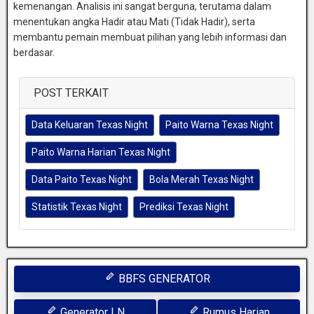
kemenangan. Analisis ini sangat berguna, terutama dalam
menentukan angka Hadir atau Mati (Tidak Hadir), serta
membantu pemain membuat pilihan yang lebih informasi dan
berdasar.
POST TERKAIT
Data Keluaran Texas Night
Paito Warna Texas Night
Paito Warna Harian Texas Night
Data Paito Texas Night
Bola Merah Texas Night
Statistik Texas Night
Prediksi Texas Night
BBFS GENERATOR
Generator LN
Rumus Harian