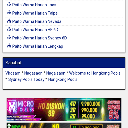
Paito Warna Harian Laos
Paito Warna Harian Taipei
Paito Warna Harian Nevada
Paito Warna Harian HK 6D
Paito Warna Harian Sydney 6D
Paito Warna Harian Lengkap
Sahabat
Virdsam
*
Nagasaon
*
Naga saon
*
Welcome to Hongkong Pools
*
Sydney Pools Today
*
Hongkong Pools