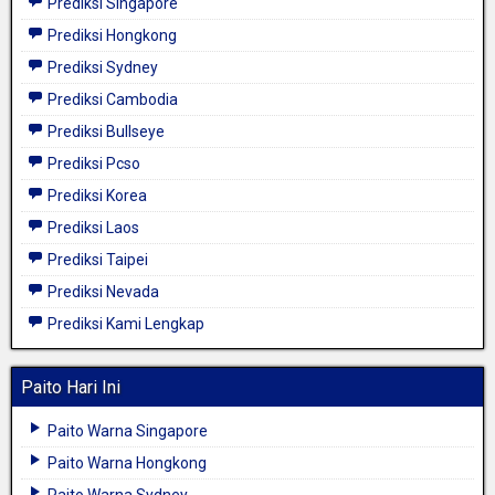
Prediksi Singapore
Prediksi Hongkong
Prediksi Sydney
Prediksi Cambodia
Prediksi Bullseye
Prediksi Pcso
Prediksi Korea
Prediksi Laos
Prediksi Taipei
Prediksi Nevada
Prediksi Kami Lengkap
Paito Hari Ini
Paito Warna Singapore
Paito Warna Hongkong
Paito Warna Sydney