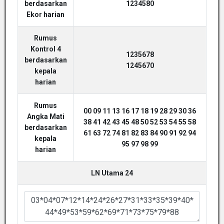
berdasarkan
1234580
Ekor harian
Rumus
Kontrol 4
1235678
berdasarkan
1245670
kepala
harian
Rumus
00 09 11 13 16 17 18 19 28 29 30 36
Angka Mati
38 41 42 43 45 48 50 52 53 54 55 58
berdasarkan
61 63 72 74 81 82 83 84 90 91 92 94
kepala
95 97 98 99
harian
LN Utama 24