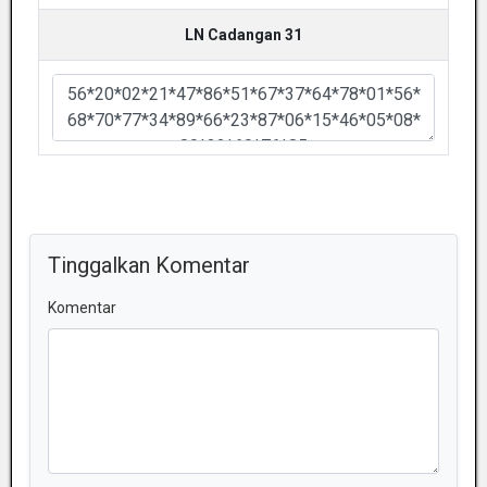
LN Cadangan 31
Tinggalkan Komentar
Komentar