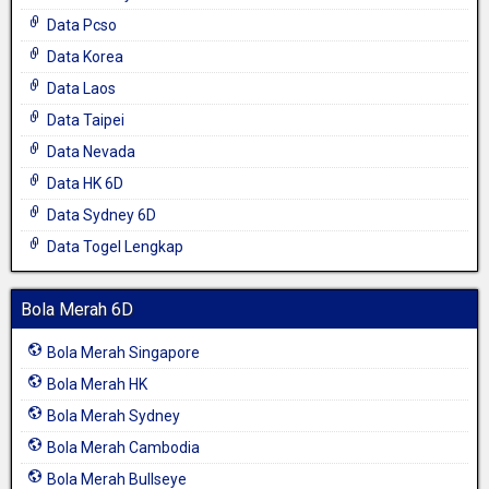
Data Pcso
Data Korea
Data Laos
Data Taipei
Data Nevada
Data HK 6D
Data Sydney 6D
Data Togel Lengkap
Bola Merah 6D
Bola Merah Singapore
Bola Merah HK
Bola Merah Sydney
Bola Merah Cambodia
Bola Merah Bullseye