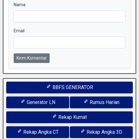
Nama
Email
Kirim Komentar
BBFS GENERATOR
Generator LN
Rumus Harian
Rekap Kumat
Rekap Angka CT
Rekap Angka 3D