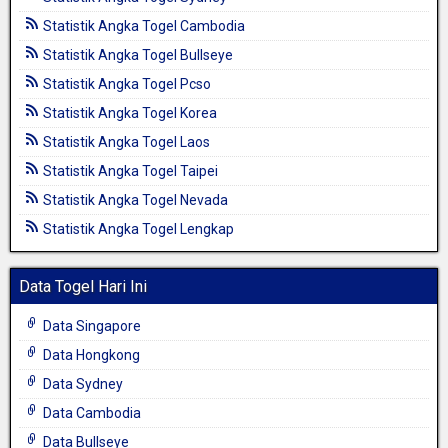
Statistik Angka Togel Cambodia
Statistik Angka Togel Bullseye
Statistik Angka Togel Pcso
Statistik Angka Togel Korea
Statistik Angka Togel Laos
Statistik Angka Togel Taipei
Statistik Angka Togel Nevada
Statistik Angka Togel Lengkap
Data Togel Hari Ini
Data Singapore
Data Hongkong
Data Sydney
Data Cambodia
Data Bullseye