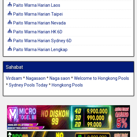
Paito Warna Harian Laos
Paito Warna Harian Taipei
Paito Warna Harian Nevada
Paito Warna Harian HK 6D
Paito Warna Harian Sydney 6D
Paito Warna Harian Lengkap
Sahabat
Virdsam
*
Nagasaon
*
Naga saon
*
Welcome to Hongkong Pools
*
Sydney Pools Today
*
Hongkong Pools