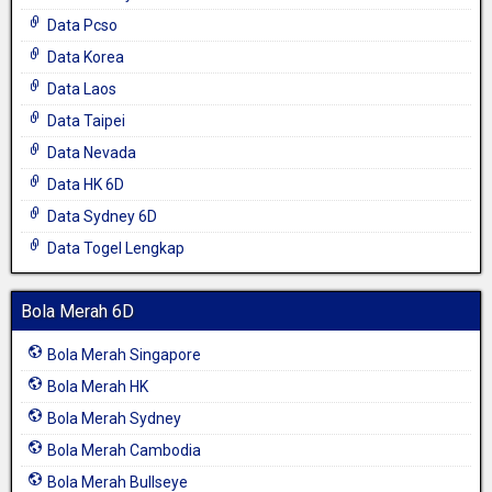
Data Pcso
Data Korea
Data Laos
Data Taipei
Data Nevada
Data HK 6D
Data Sydney 6D
Data Togel Lengkap
Bola Merah 6D
Bola Merah Singapore
Bola Merah HK
Bola Merah Sydney
Bola Merah Cambodia
Bola Merah Bullseye