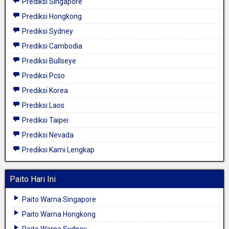
Prediksi Singapore
Prediksi Hongkong
Prediksi Sydney
Prediksi Cambodia
Prediksi Bullseye
Prediksi Pcso
Prediksi Korea
Prediksi Laos
Prediksi Taipei
Prediksi Nevada
Prediksi Kami Lengkap
Paito Hari Ini
Paito Warna Singapore
Paito Warna Hongkong
Paito Warna Sydney