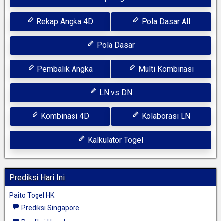
Rekap Angka 4D
Pola Dasar All
Pola Dasar
Pembalik Angka
Multi Kombinasi
LN vs DN
Kombinasi 4D
Kolaborasi LN
Kalkulator Togel
Prediksi Hari Ini
Paito Togel HK
Prediksi Singapore