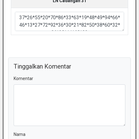
LN Cadangan 31
Tinggalkan Komentar
Komentar
Nama