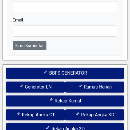
Email
Kirim Komentar
BBFS GENERATOR
Generator LN
Rumus Harian
Rekap Kumat
Rekap Angka CT
Rekap Angka 3D
Rekap Angka 2D