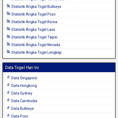
Statistik Angka Togel Bullseye
Statistik Angka Togel Pcso
Statistik Angka Togel Korea
Statistik Angka Togel Laos
Statistik Angka Togel Taipei
Statistik Angka Togel Nevada
Statistik Angka Togel Lengkap
Data Togel Hari Ini
Data Singapore
Data Hongkong
Data Sydney
Data Cambodia
Data Bullseye
Data Pcso