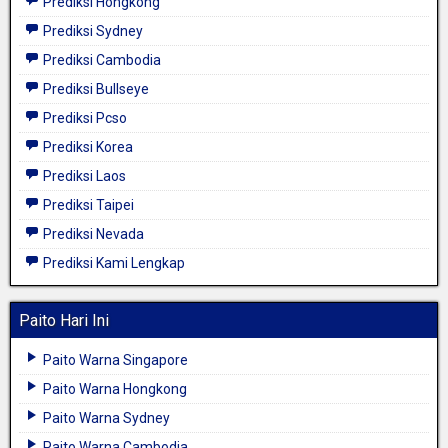
Prediksi Hongkong
Prediksi Sydney
Prediksi Cambodia
Prediksi Bullseye
Prediksi Pcso
Prediksi Korea
Prediksi Laos
Prediksi Taipei
Prediksi Nevada
Prediksi Kami Lengkap
Paito Hari Ini
Paito Warna Singapore
Paito Warna Hongkong
Paito Warna Sydney
Paito Warna Cambodia