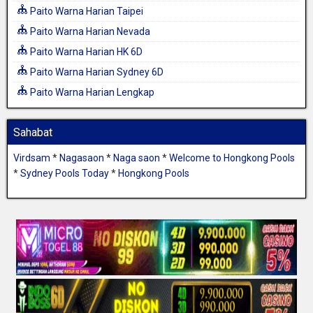
Paito Warna Harian Taipei
Paito Warna Harian Nevada
Paito Warna Harian HK 6D
Paito Warna Harian Sydney 6D
Paito Warna Harian Lengkap
Sahabat
Virdsam
*
Nagasaon
*
Naga saon
*
Welcome to Hongkong Pools
*
Sydney Pools Today
*
Hongkong Pools