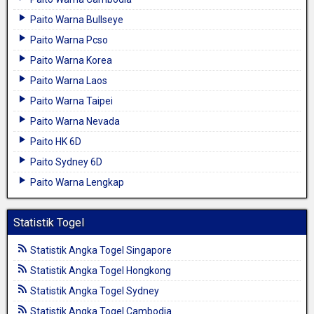
Paito Warna Bullseye
Paito Warna Pcso
Paito Warna Korea
Paito Warna Laos
Paito Warna Taipei
Paito Warna Nevada
Paito HK 6D
Paito Sydney 6D
Paito Warna Lengkap
Statistik Togel
Statistik Angka Togel Singapore
Statistik Angka Togel Hongkong
Statistik Angka Togel Sydney
Statistik Angka Togel Cambodia