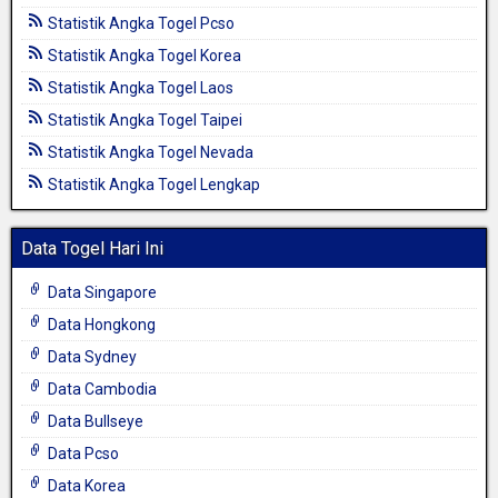
Statistik Angka Togel Pcso
Statistik Angka Togel Korea
Statistik Angka Togel Laos
Statistik Angka Togel Taipei
Statistik Angka Togel Nevada
Statistik Angka Togel Lengkap
Data Togel Hari Ini
Data Singapore
Data Hongkong
Data Sydney
Data Cambodia
Data Bullseye
Data Pcso
Data Korea