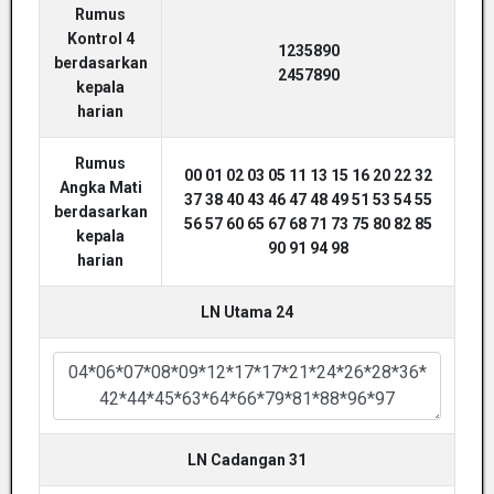
Rumus
Kontrol 4
1235890
berdasarkan
2457890
kepala
harian
Rumus
00 01 02 03 05 11 13 15 16 20 22 32
Angka Mati
37 38 40 43 46 47 48 49 51 53 54 55
berdasarkan
56 57 60 65 67 68 71 73 75 80 82 85
kepala
90 91 94 98
harian
LN Utama 24
LN Cadangan 31