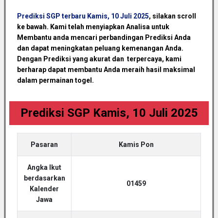
Prediksi SGP terbaru Kamis, 10 Juli 2025
, silakan scroll
ke bawah. Kami telah menyiapkan Analisa untuk
Membantu anda mencari perbandingan Prediksi Anda
dan dapat meningkatan peluang kemenangan Anda.
Dengan Prediksi yang akurat dan terpercaya, kami
berharap dapat membantu Anda meraih hasil maksimal
dalam permainan togel.
Prediksi SGP Kamis, 10 Juli 2025
Pasaran
Kamis Pon
Angka Ikut
berdasarkan
01459
Kalender
Jawa