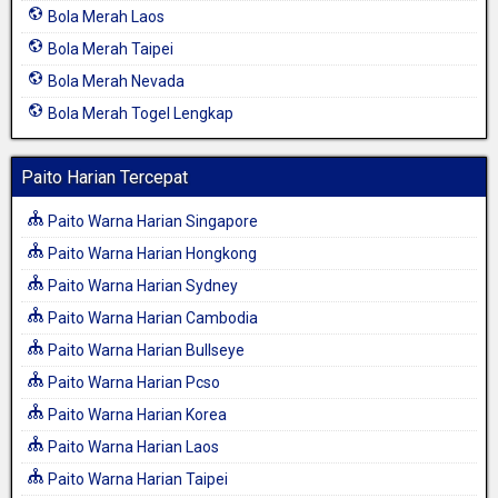
Bola Merah Laos
Bola Merah Taipei
Bola Merah Nevada
Bola Merah Togel Lengkap
Paito Harian Tercepat
Paito Warna Harian Singapore
Paito Warna Harian Hongkong
Paito Warna Harian Sydney
Paito Warna Harian Cambodia
Paito Warna Harian Bullseye
Paito Warna Harian Pcso
Paito Warna Harian Korea
Paito Warna Harian Laos
Paito Warna Harian Taipei