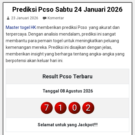
Prediksi Pcso Sabtu 24 Januari 2026
23 Januari 2026
Komentar
Master togel HK
memberikan prediksi Pcso yang akurat dan
terpercaya. Dengan analisis mendalam, prediksi ini sangat
membantu para pemain togel untuk meningkatkan peluang
kemenangan mereka. Prediksi ini disajikan dengan jelas,
memberikan insight yang berharga tentang angka-angka yang
berpotensi akan keluar hari ini.
Result Pcso Terbaru
Tanggal 08 Agustus 2026
7
1
0
2
Selamat untuk yang Jackpot!!!