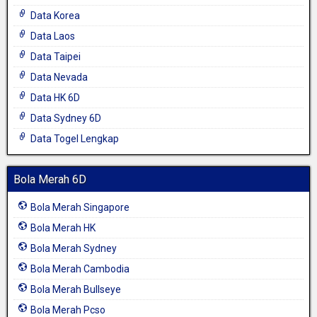
Data Korea
Data Laos
Data Taipei
Data Nevada
Data HK 6D
Data Sydney 6D
Data Togel Lengkap
Bola Merah 6D
Bola Merah Singapore
Bola Merah HK
Bola Merah Sydney
Bola Merah Cambodia
Bola Merah Bullseye
Bola Merah Pcso