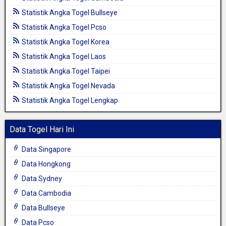
Statistik Angka Togel Bullseye
Statistik Angka Togel Pcso
Statistik Angka Togel Korea
Statistik Angka Togel Laos
Statistik Angka Togel Taipei
Statistik Angka Togel Nevada
Statistik Angka Togel Lengkap
Data Togel Hari Ini
Data Singapore
Data Hongkong
Data Sydney
Data Cambodia
Data Bullseye
Data Pcso