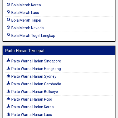
Bola Merah Korea
Bola Merah Laos
Bola Merah Taipei
Bola Merah Nevada
Bola Merah Togel Lengkap
Paito Harian Tercepat
Paito Warna Harian Singapore
Paito Warna Harian Hongkong
Paito Warna Harian Sydney
Paito Warna Harian Cambodia
Paito Warna Harian Bullseye
Paito Warna Harian Pcso
Paito Warna Harian Korea
Paito Warna Harian Laos