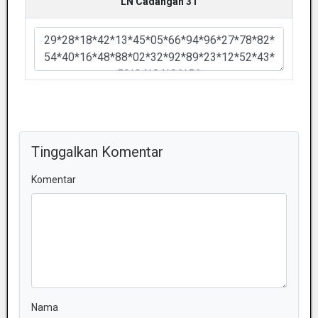
LN Cadangan 31
Tinggalkan Komentar
Komentar
Nama