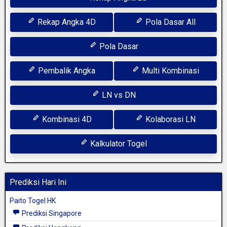
Rekap Angka 4D
Pola Dasar All
Pola Dasar
Pembalik Angka
Multi Kombinasi
LN vs DN
Kombinasi 4D
Kolaborasi LN
Kalkulator Togel
Prediksi Hari Ini
Paito Togel HK
Prediksi Singapore