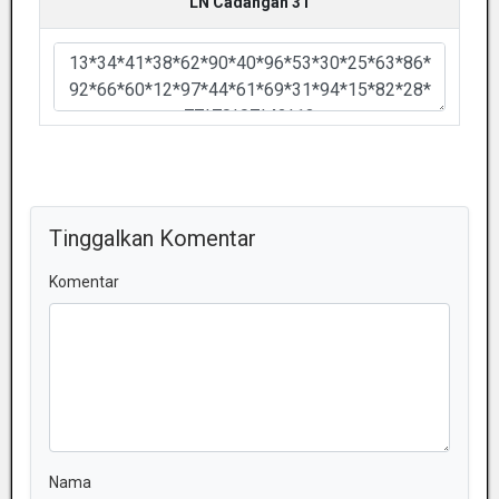
LN Cadangan 31
Tinggalkan Komentar
Komentar
Nama