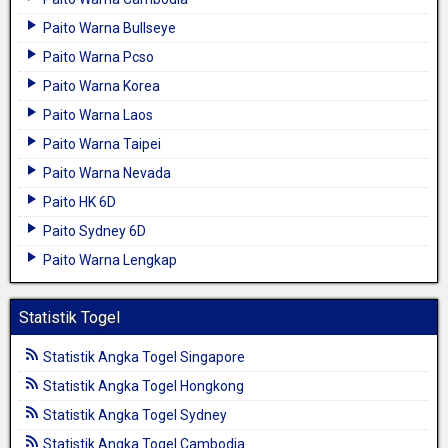
Paito Warna Bullseye
Paito Warna Pcso
Paito Warna Korea
Paito Warna Laos
Paito Warna Taipei
Paito Warna Nevada
Paito HK 6D
Paito Sydney 6D
Paito Warna Lengkap
Statistik Togel
Statistik Angka Togel Singapore
Statistik Angka Togel Hongkong
Statistik Angka Togel Sydney
Statistik Angka Togel Cambodia