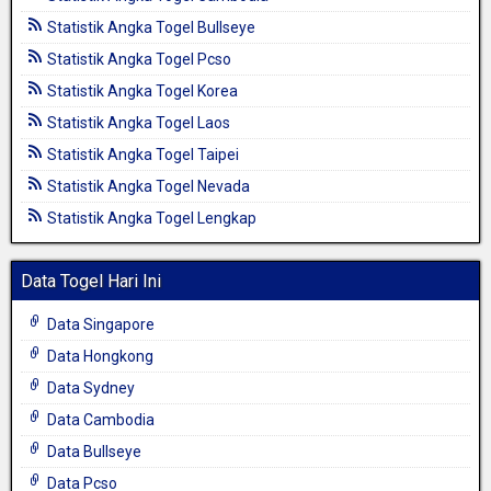
Statistik Angka Togel Bullseye
Statistik Angka Togel Pcso
Statistik Angka Togel Korea
Statistik Angka Togel Laos
Statistik Angka Togel Taipei
Statistik Angka Togel Nevada
Statistik Angka Togel Lengkap
Data Togel Hari Ini
Data Singapore
Data Hongkong
Data Sydney
Data Cambodia
Data Bullseye
Data Pcso