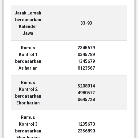
Jarak Lemah
berdasarkan
33-93
Kalender
Jawa
Rumus
2345679
Kontrol 1
0345789
berdasarkan
1345679
As harian
0123567
Rumus
5208914
Kontrol 2
4980572
berdasarkan
0645728
Ekor harian
Rumus
Kontrol 3
1235670
berdasarkan
2356890
Ekor harian