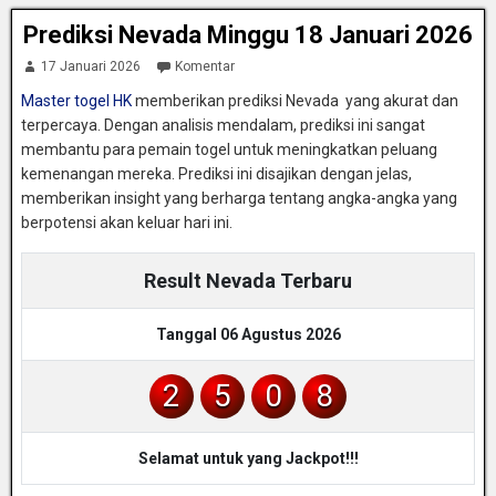
Prediksi Nevada Minggu 18 Januari 2026
17 Januari 2026
Komentar
Master togel HK
memberikan prediksi Nevada yang akurat dan
terpercaya. Dengan analisis mendalam, prediksi ini sangat
membantu para pemain togel untuk meningkatkan peluang
kemenangan mereka. Prediksi ini disajikan dengan jelas,
memberikan insight yang berharga tentang angka-angka yang
berpotensi akan keluar hari ini.
Result Nevada Terbaru
Tanggal 06 Agustus 2026
2
5
0
8
Selamat untuk yang Jackpot!!!